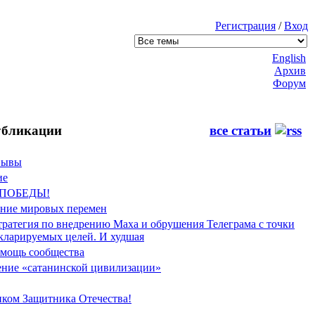
Регистрация
/
Вход
English
Архив
Форум
бликации
все статьи
Фывы
ие
 ПОБЕДЫ!
ение мировых перемен
тратегия по внедрению Маха и обрушения Телеграма с точки
екларируемых целей. И худшая
мощь сообщества
ние «сатанинской цивилизации»
иком Защитника Отечества!