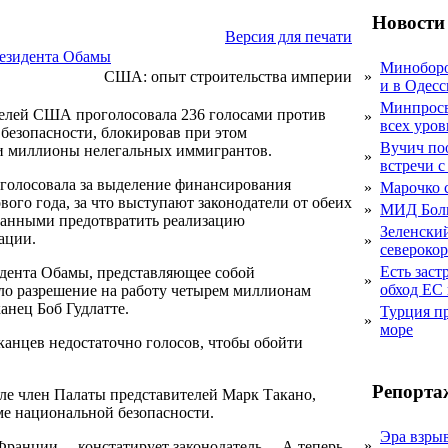
Новости
Версия для печати
резидента Обамы
Миноборо
США: опыт строительства империи
»
и в Одесс
Минпросв
телей США проголосовала 236 голосами против
»
всех уро
безопасности, блокировав при этом
Вучич по
ии миллионы нелегальных иммигрантов.
»
встречи с
голосовала за выделение финансирования
»
Марочко 
ого года, за что выступают законодатели от обеих
»
МИД Болг
званными предотвратить реализацию
Зеленский
ации.
»
североко
Есть заст
дента Обамы, представляющее собой
»
обход ЕС 
ло разрешение на работу четырем миллионам
анец Боб Гудлатте.
Турция п
»
море
канцев недостаточно голосов, чтобы обойти
Репорта
сле член Палаты представителей Марк Такано,
ме национальной безопасности.
Эра взры
»
ранции, – констатирует законодатель. – А теперь