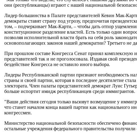
они (республиканцы) играют с нашей национальной безопасно
Лидер большинства в Палате представителей Кевин Мак-Карти 
демократы ставят страну под угрозу, предпочитая президентск
том, – подчеркивает Мак-Карти, – чтобы дать отпор ущемлен
конституционное разделение властей. Есть только один вопро
позволяя исполнительной власти брать на себя роль законода
основополагающих законов нашей демократии? Третьего не да
При прошлом составе Конгресса Сенат принял комплексную 
представителей так и не проголосовала. Издавая свой президен
бездействие Конгресса не оставило иного выбора.
Лидеры Республиканской партии признают необходимость нал
страны и своей партии, которая в последнее десятилетие стал
электората. Член палаты представителей демократ Луис Гутьер
больше испортит имидж республиканцев среди иммигрантов.
"Ваши действия сегодня только вызовут возмущение у иммигр
что станет началом конца вашей партии как национального инст
конгрессмен.
Министерство национальной безопасности обеспечено финанс
остальные учреждения федерального правительства получили 