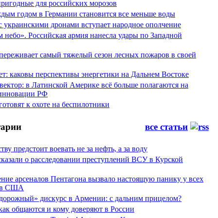
пригодные для российских морозов
аждым годом в Германии становится все меньше воды
 с украинскими дронами вступает народное ополчение
 небо». Российская армия нанесла удары по Западной
переживает самый тяжелый сезон лесных пожаров в своей
ет: каковы перспективы энергетики на Дальнем Востоке
вектор: в Латинской Америке всё больше полагаются на
инновации РФ
отовят к охоте на беспилотники
арии
все статьи
тву предстоит воевать не за нефть, а за воду
сказали о расследовании преступлений ВСУ в Курской
ние арсеналов Пентагона вызвало настоящую панику у всех
ов США
дорожный» дискурс в Армении: с дальним прицелом?
 как общаются и кому доверяют в России