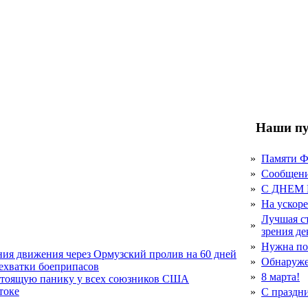
Наши пу
»
Памяти 
»
Сообщен
»
С ДНЕМ
»
На ускор
Лучшая с
»
зрения д
»
Нужна по
ния движения через Ормузский пролив на 60 дней
»
Обнаруже
нехватки боеприпасов
»
8 марта!
стоящую панику у всех союзников США
токе
»
С праздн