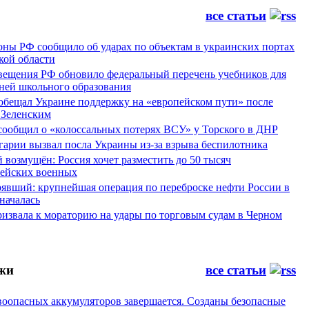
все статьи
ны РФ сообщило об ударах по объектам в украинских портах
кой области
ещения РФ обновило федеральный перечень учебников для
вней школьного образования
обещал Украине поддержку на «европейском пути» после
 Зеленским
сообщил о «колоссальных потерях ВСУ» у Торского в ДНР
арии вызвал посла Украины из-за взрыва беспилотника
 возмущён: Россия хочет разместить до 50 тысяч
рейских военных
рявший: крупнейшая операция по переброске нефти России в
началась
ризвала к мораторию на удары по торговым судам в Черном
жи
все статьи
воопасных аккумуляторов завершается. Созданы безопасные