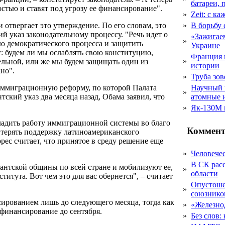
батареи, 
стью и ставят под угрозу ее финансирование".
»
Zeit: с к
отвергает это утверждение. По его словам, это
»
В борьбу
ий указ законодательному процессу. "Речь идет о
«Зажигаем
»
ию демократического процесса и защитить
Украине
с: будем ли мы ослаблять свою конституцию,
Франция 
»
тельной, или же мы будем защищать один из
истории
но".
»
Труба зов
иммиграционную реформу, по которой Палата
Научный 
»
тский указ два месяца назад, Обама заявил, что
атомные 
»
Як-130М г
адить работу иммиграционной системы во благо
Коммент
а терять поддержку латиноамериканского
рес считает, что принятое в среду решение еще
»
Человечес
В СК рас
антской общины по всей стране и мобилизуют ее,
»
области
итута. Вот чем это для вас обернется", – считает
Опустоше
»
союзник
ированием лишь до следующего месяца, тогда как
»
«Железно
финансирование до сентября.
»
Без слов: