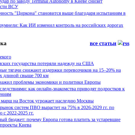
ар по заводу Terminal Autonomy в Киеве снизит
ости ВСУ
ность "Циркона" становится выше благодаря испытаниям в
оумнели: Как ИИ изменил контроль на российских дорогах
ка
все статьи
екого
мских государства потеряли надежду на США
ные тягачи снижают издержки перевозчиков на 15–20% на
х длиной свыше 700 км
нажил проблемы экономики и политики Европы
следствиями: как онлайн-знакомства приводят подростков к
ениям
 марш на Восток угрожает наследию Москвы
рынок систем ПВО вырастет на 75% в 2026-2029 гг. по
 с 2022-2025 гг.
ый бюджет: почему Европа готова платить за устаревшие
 проекты Киева