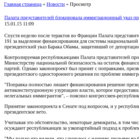
Главная страница
»
Новости
» Просмотр
Палата представителей блокировала иммиграционный указ п
15.01.15 11:09
Спустя неделю после терактов во Франции Палата представи
191 за выделение финансирования для системы национальной 
президентский указ Барака Обамы, защитивший от депортац
Контролируемая республиканцами Палата представителей про
Министерству национальной безопасность на остаток финансов
партий. Однако законопроект был принят с поправками, при
президентского одностороннего решения по проблеме иммигр
"Поправка полностью лишает финансирования решение прези
антиконституционную узурпацию власти, которое предостави
нелегальных иммигрантов", – пояснил конгрессмен-республик
Принятие законопроекта в Сенате под вопросом, и у республи
президентское вето.
Учитывая это обстоятельство, некоторые демократы, в том чи
осуждают республиканцев за узкопартийный подход к пробле
"Мы только что видели, что случилось с нашими друзьями во Ф