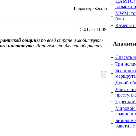
ЦАМТО: уд
»
возможн
Редактор: Фыва
MWM: точ
»
бою
»
Камеры п
15.01.15 11:49
грантской общины
по всей стране и мобилизуют
Аналити
ного института
. Вот чем это для вас обернется",
»
Спасать н
»
Три исла
Беспилот
»
маршрута
»
Дунай об
Лайк с по
»
преступл
»
Турецкий
Мировой 
»
сравнению
Безналичн
»
ракетные