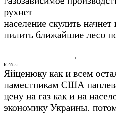
газозависимое производст
рухнет
население скулить начнет 
пилить ближайшие лесо п
.
Каббала
Яйценюку как и всем ост
наместникам США наплева
цену на газ как и на насел
экономику Украины. потом