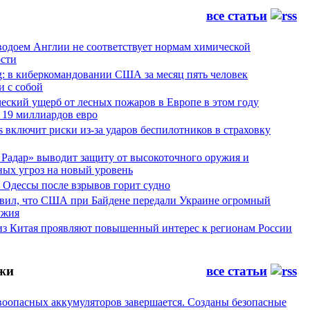
все статьи
водоем Англии не соответствует нормам химической
ости
g: в киберкомандовании США за месяц пять человек
и с собой
еский ущерб от лесных пожаров в Европе в этом году
 19 миллиардов евро
es включит риски из-за ударов беспилотников в страховку
Радар» выводит защиту от высокоточного оружия и
ных угроз на новый уровень
 Одессы после взрывов горит судно
явил, что США при Байдене передали Украине огромный
ужия
из Китая проявляют повышенный интерес к регионам России
жи
все статьи
воопасных аккумуляторов завершается. Созданы безопасные