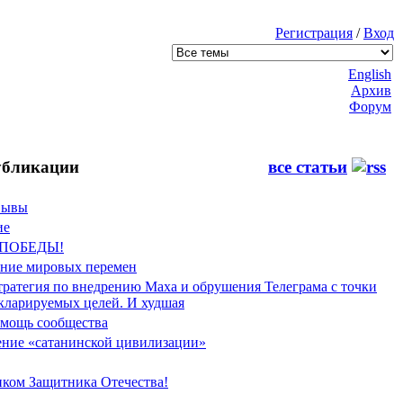
Регистрация
/
Вход
English
Архив
Форум
бликации
все статьи
Фывы
ие
 ПОБЕДЫ!
ение мировых перемен
тратегия по внедрению Маха и обрушения Телеграма с точки
екларируемых целей. И худшая
мощь сообщества
ние «сатанинской цивилизации»
иком Защитника Отечества!