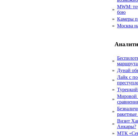
MWM: точ
»
бою
»
Камеры п
»
Москва на
Аналити
Беспилот
»
маршрута
»
Дунай об
Лайк с по
»
преступл
»
Турецкий
Мировой 
»
сравнению
Безналичн
»
ракетные
Визит Ха
»
Анкары?
»
МТК «Сев