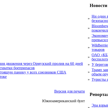
Новости
Ни один 
»
безопасн
Bloomber
»
покончил
Экономич
»
превысил
Wildberri
»
товаров
ОАО «КБ 
»
беспилот
ния движения через Ормузский пролив на 60 дней
»
У берегов
нехватки боеприпасов
Трамп за
»
стоящую панику у всех союзников США
объем ор
токе
»
Туристы 
Версия для печати
Репорта
Южноамериканский бунт
Эра взры
»