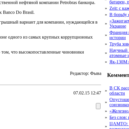
батареи, 
ственной нефтяной компании Petrobras банкира.
»
Zeit: с к
 Banco Do Brasil.
»
В борьбу
«Зажигаем
оигрышный вариант для компании, нуждающейся в
»
Украине
Франция 
»
а фоне одного из самых крупных коррупционных
истории
»
Труба зов
Научный 
о том, что высокопоставленные чиновники
»
атомные 
»
Як-130М г
Редактор: Фыва
Коммент
В СК рас
»
07.02.15 12:47
области
Опустоше
»
союзник
»
«Железно
»
Без слов:
ЦАМТО: уд
»
возможн