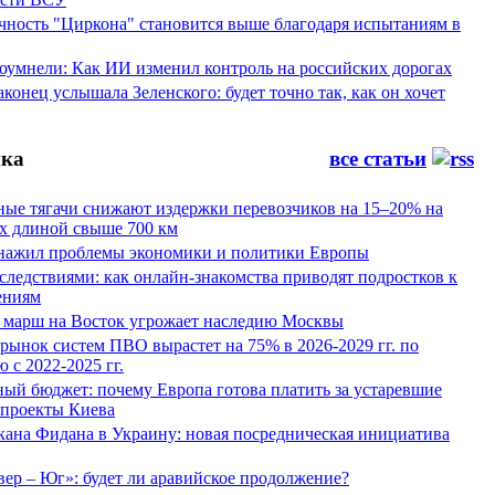
ность "Циркона" становится выше благодаря испытаниям в
оумнели: Как ИИ изменил контроль на российских дорогах
конец услышала Зеленского: будет точно так, как он хочет
ка
все статьи
ные тягачи снижают издержки перевозчиков на 15–20% на
х длиной свыше 700 км
нажил проблемы экономики и политики Европы
следствиями: как онлайн-знакомства приводят подростков к
ениям
 марш на Восток угрожает наследию Москвы
рынок систем ПВО вырастет на 75% в 2026-2029 гг. по
 с 2022-2025 гг.
ый бюджет: почему Европа готова платить за устаревшие
 проекты Киева
кана Фидана в Украину: новая посредническая инициатива
ер – Юг»: будет ли аравийское продолжение?