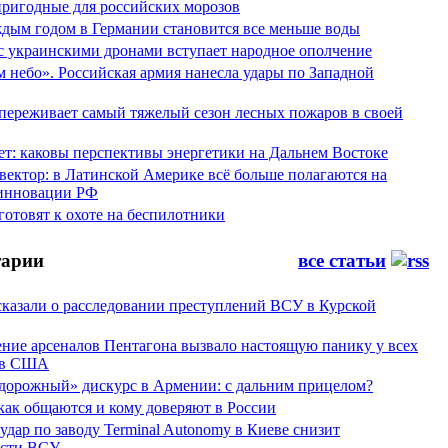
пригодные для российских морозов
аждым годом в Германии становится все меньше воды
 с украинскими дронами вступает народное ополчение
 небо». Российская армия нанесла удары по Западной
переживает самый тяжелый сезон лесных пожаров в своей
ет: каковы перспективы энергетики на Дальнем Востоке
вектор: в Латинской Америке всё больше полагаются на
инновации РФ
отовят к охоте на беспилотники
арии
все статьи
сказали о расследовании преступлений ВСУ в Курской
ние арсеналов Пентагона вызвало настоящую панику у всех
ов США
дорожный» дискурс в Армении: с дальним прицелом?
 как общаются и кому доверяют в России
ар по заводу Terminal Autonomy в Киеве снизит
ости ВСУ