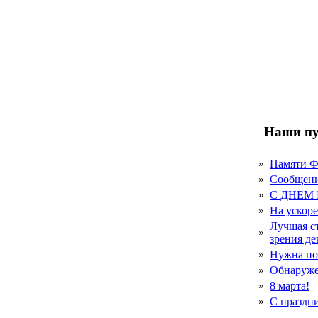
Наши пу
»
Памяти 
»
Сообщен
»
С ДНЕМ
»
На ускор
Лучшая с
»
зрения д
»
Нужна по
»
Обнаруже
»
8 марта!
»
С праздн