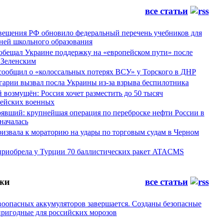
все статьи
ещения РФ обновило федеральный перечень учебников для
вней школьного образования
обещал Украине поддержку на «европейском пути» после
 Зеленским
сообщил о «колоссальных потерях ВСУ» у Торского в ДНР
арии вызвал посла Украины из-за взрыва беспилотника
 возмущён: Россия хочет разместить до 50 тысяч
рейских военных
рявший: крупнейшая операция по переброске нефти России в
началась
ризвала к мораторию на удары по торговым судам в Черном
приобрела у Турции 70 баллистических ракет ATACMS
жи
все статьи
воопасных аккумуляторов завершается. Созданы безопасные
пригодные для российских морозов