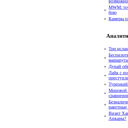
возможн
MWM: точ
»
бою
»
Камеры п
Аналити
»
Три исла
Беспилот
»
маршрута
»
Дунай об
Лайк с по
»
преступл
»
Турецкий
Мировой 
»
сравнению
Безналичн
»
ракетные
Визит Ха
»
Анкары?