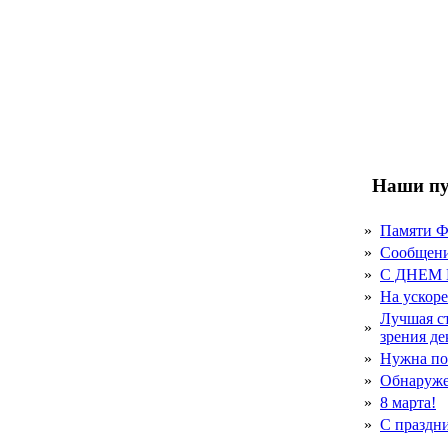
Наши пу
»
Памяти 
»
Сообщен
»
С ДНЕМ
»
На ускор
Лучшая с
»
зрения д
»
Нужна по
»
Обнаруже
»
8 марта!
»
С праздн