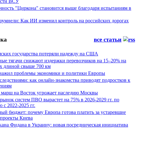
ости ВСУ
ность "Циркона" становится выше благодаря испытаниям в
оумнели: Как ИИ изменил контроль на российских дорогах
ка
все статьи
мских государства потеряли надежду на США
ные тягачи снижают издержки перевозчиков на 15–20% на
х длиной свыше 700 км
нажил проблемы экономики и политики Европы
следствиями: как онлайн-знакомства приводят подростков к
ениям
 марш на Восток угрожает наследию Москвы
рынок систем ПВО вырастет на 75% в 2026-2029 гг. по
 с 2022-2025 гг.
ый бюджет: почему Европа готова платить за устаревшие
 проекты Киева
кана Фидана в Украину: новая посредническая инициатива