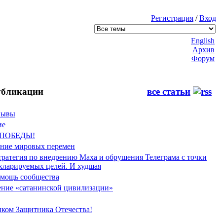
Регистрация
/
Вход
English
Архив
Форум
бликации
все статьи
Фывы
ие
 ПОБЕДЫ!
ение мировых перемен
тратегия по внедрению Маха и обрушения Телеграма с точки
екларируемых целей. И худшая
мощь сообщества
ние «сатанинской цивилизации»
иком Защитника Отечества!