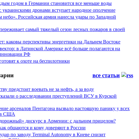
аждым годом в Германии становится все меньше воды
 с украинскими дронами вступает народное ополчение
 небо». Российская армия нанесла удары по Западной
переживает самый тяжелый сезон лесных пожаров в своей
ет: каковы перспективы энергетики на Дальнем Востоке
вектор: в Латинской Америке всё больше полагаются на
инновации РФ
отовят к охоте на беспилотники
арии
все статьи
тву предстоит воевать не за нефть, а за воду
сказали о расследовании преступлений ВСУ в Курской
ние арсеналов Пентагона вызвало настоящую панику у всех
ов США
дорожный» дискурс в Армении: с дальним прицелом?
 как общаются и кому доверяют в России
ар по заводу Terminal Autonomy в Киеве снизит