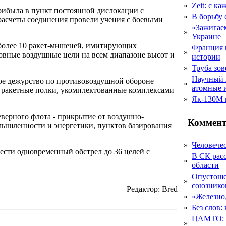
»
Zeit: с к
рибыла в пункт постоянной дислокации с
»
В борьбу
 расчеты соединения провели учения с боевыми
«Зажигаем
»
Украине
более 10 ракет-мишеней, имитирующих
Франция 
»
овные воздушные цели на всем диапазоне высот и
истории
»
Труба зов
Научный 
ое дежурство по противовоздушной обороне
»
атомные 
е ракетные полки, укомплектованные комплексами
»
Як-130М г
верного флота - прикрытие от воздушно-
Коммент
мышленности и энергетики, пунктов базирования
»
Человечес
ести одновременный обстрел до 36 целей с
В СК рас
»
области
Опустоше
»
союзник
Редактор: Bred
»
«Железно
»
Без слов:
ЦАМТО: уд
»