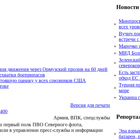
Новости
Минпросв
»
всех уро
Вучич по
»
встречи с
»
Марочко 
»
МИД Болг
Зеленский
»
североко
ния движения через Ормузский пролив на 60 дней
Есть заст
нехватки боеприпасов
»
обход ЕС 
стоящую панику у всех союзников США
Турция п
токе
»
море
»
Украина 
Версия для печати
-400
Репорта
Армия, ВПК, спецслужбы
во первый полк ПВО Северного флота,
или в управлении пресс-службы и информации
Эра взры
»
батареи, 