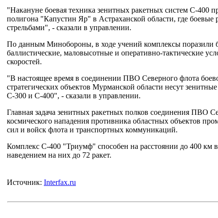
"Накануне боевая техника зенитных ракетных систем С-400 п
полигона "Капустин Яр" в Астраханской области, где боевые
стрельбами", - сказали в управлении.
По данным Минобороны, в ходе учений комплексы поразили 
баллистические, маловысотные и оперативно-тактические усл
скоростей.
"В настоящее время в соединении ПВО Северного флота боев
стратегических объектов Мурманской области несут зенитны
С-300 и С-400", - сказали в управлении.
Главная задача зенитных ракетных полков соединения ПВО Се
космического нападения противника областных объектов про
сил и войск флота и транспортных коммуникаций.
Комплекс С-400 "Триумф" способен на расстоянии до 400 км в
наведением на них до 72 ракет.
Источник:
Interfax.ru