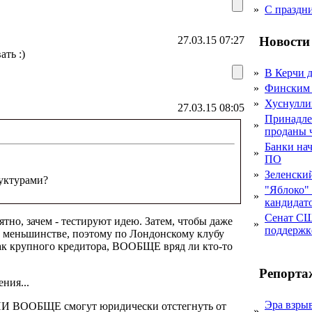
»
С праздн
Новости
27.03.15 07:27
ать :)
»
В Керчи д
»
Финским 
»
Хуснулли
27.03.15 08:05
Принадле
»
проданы 
Банки на
»
ПО
»
Зеленски
руктурами?
"Яблоко" 
»
кандидато
Сенат СШ
ятно, зачем - тестируют идею. Затем, чтобы даже
»
поддержке
 в меньшинстве, поэтому по Лондонскому клубу
как крупного кредитора, ВООБЩЕ вряд ли кто-то
Репорта
ния...
Эра взры
И ВООБЩЕ смогут юридически отстегнуть от
»