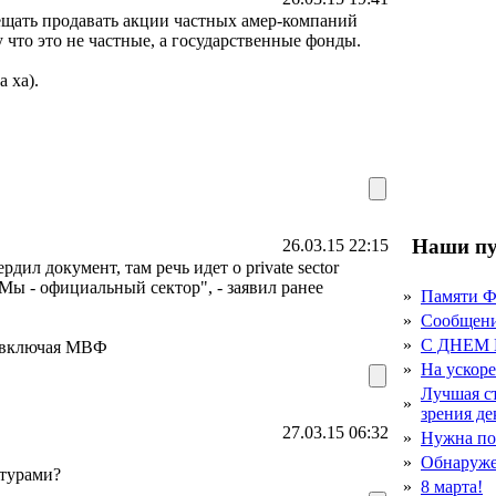
ещать продавать акции частных амер-компаний
у что это не частные, а государственные фонды.
 ха).
Наши пу
26.03.15 22:15
ил документ, там речь идет о private sector
 Мы - официальный сектор", - заявил ранее
»
Памяти 
»
Сообщен
»
С ДНЕМ
го включая МВФ
»
На ускор
Лучшая с
»
зрения д
27.03.15 06:32
»
Нужна по
»
Обнаруже
ктурами?
»
8 марта!