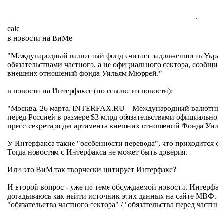
.
calc
в новости на ВиМе:
"Международный валютный фонд считает задолженность Укра
обязательствами частного, а не официального сектора, сообщи
внешних отношений фонда Уильям Мюррей."
в новости на Интерфаксе (по ссылке из новости):
"Москва. 26 марта. INTERFAX.RU – Международный валютны
перед Россией в размере $3 млрд обязательствами официальног
пресс-секретаря департамента внешних отношений Фонда Уи
У Интерфакса такие "особенности перевода", что приходится 
Тогда новостям с Интерфакса не может быть доверия.
Или это ВиМ так творчески цитирует Интерфакс?
И второй вопрос - уже по теме обсуждаемой новости. Интерфа
догадываюсь как найти источник этих данных на сайте МВФ. 
"обязательства частного сектора" / "обязательства перед част