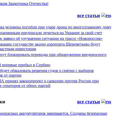
иком Защитника Отечества!
все статьи
ва человека погибли при ударе дрона по многоэтажному дому
наемникам предписали лечиться на Украине за свой счет
н заявил об улучшении ситуации на трассе «Новороссия»
жащие государству акции аэропорта Шереметьево будут
частным инвесторам
чнут блокировать переводы при обнаружении вредоносного
й впервые прибыл в Сербию
будет обжаловать решения судов о снятии с выборов
в от партии
А принял законопроект о санкциях против России при
 сенаторов от обеих партий
жи
все статьи
воопасных аккумуляторов завершается. Созданы безопасные