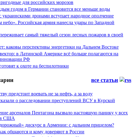
пригодные для российских морозов
аждым годом в Германии становится все меньше воды
 с украинскими дронами вступает народное ополчение
 небо». Российская армия нанесла удары по Западной
переживает самый тяжелый сезон лесных пожаров в своей
ет: каковы перспективы энергетики на Дальнем Востоке
вектор: в Латинской Америке всё больше полагаются на
инновации РФ
отовят к охоте на беспилотники
арии
все статьи
тву предстоит воевать не за нефть, а за воду
сказали о расследовании преступлений ВСУ в Курской
ние арсеналов Пентагона вызвало настоящую панику у всех
ов США
дорожный» дискурс в Армении: с дальним прицелом?
 как общаются и кому доверяют в России