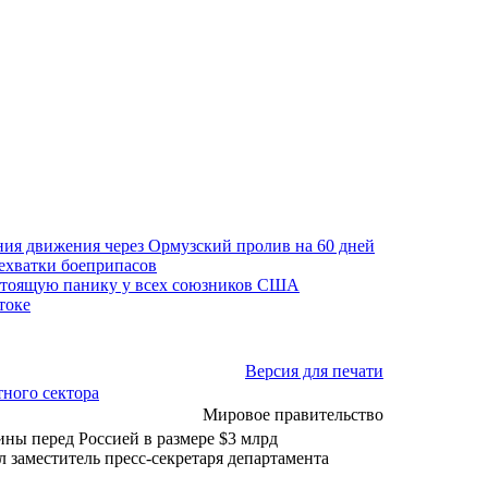
ния движения через Ормузский пролив на 60 дней
нехватки боеприпасов
стоящую панику у всех союзников США
токе
Версия для печати
тного сектора
Мировое правительство
ы перед Россией в размере $3 млрд
л заместитель пресс-секретаря департамента