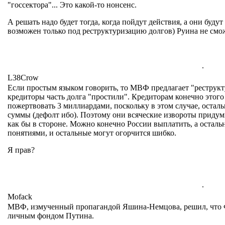
"госсектора"... Это какой-то нонсенс.
А решать надо будет тогда, когда пойдут действия, а они буд
возможен только под реструктуризацию долгов) Руина не смож
.
L38Crow
Если простым языком говорить, то МВФ предлагает "реструкт
кредиторы часть долга "простили". Кредиторам конечно этого
пожертвовать 3 миллиардами, поскольку в этом случае, остал
суммы (дефолт ибо). Поэтому они всяческие извороты придум
как бы в стороне. Можно конечно России выплатить, а осталь
понятиями, и остальные могут огорчится шибко.
Я прав?
.
Mofack
МВФ, измученный пропагандой Яшина-Немцова, решил, что Ф
личным фондом Путина.