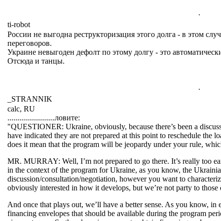
.
ti-robot
России не выгодна реструкторизация этого долга - в этом слу
переговоров.
Украине невыгоден дефолт по этому долгу - это автоматичес
Отсюда и танцы.
.
_STRANNIK
calc, RU
........................ловите:
"QUESTIONER: Ukraine, obviously, because there’s been a discussio
have indicated they are not prepared at this point to reschedule the l
does it mean that the program will be jeopardy under your rule, whic
MR. MURRAY: Well, I’m not prepared to go there. It’s really too early
in the context of the program for Ukraine, as you know, the Ukrainian
discussion/consultation/negotiation, however you want to characterize 
obviously interested in how it develops, but we’re not party to thos
And once that plays out, we’ll have a better sense. As you know, in
financing envelopes that should be available during the program peri