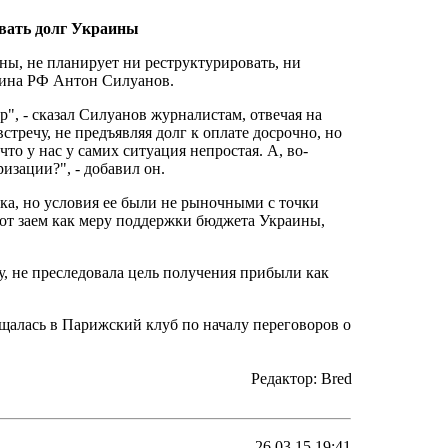
овать долг Украины
ны, не планирует ни реструктурировать, ни
нфина РФ Антон Силуанов.
", - сказал Силуанов журналистам, отвечая на
стречу, не предъявляя долг к оплате досрочно, но
то у нас у самих ситуация непростая. А, во-
изации?", - добавил он.
ка, но условия ее были не рыночными с точки
этот заем как меру поддержки бюджета Украины,
у, не преследовала цель получения прибыли как
щалась в Парижский клуб по началу переговоров о
Редактор: Bred
26.03.15 19:41