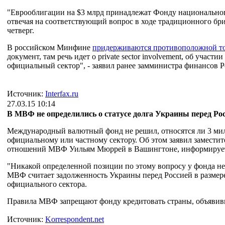
"Еврооблигации на $3 млрд принадлежат Фонду национального
отвечая на соответствующий вопрос в ходе традиционного б
четверг.
В российском Минфине
придерживаются противоположной то
документ, там речь идет о private sector involvement, об участ
официальный сектор", - заявил ранее замминистра финансов Р
Источник:
Interfax.ru
27.03.15 10:14
В МВФ не определились о статусе долга Украины перед Ро
Международный валютный фонд не решил, относятся ли 3 мил
официальному или частному сектору. Об этом заявил заместит
отношений МВФ Уильям Мюррей в Вашингтоне, информирует 
"Никакой определенной позиции по этому вопросу у фонда нет"
МВФ считает задолженность Украины перед Россией в размере 
официального сектора.
Правила МВФ запрещают фонду кредитовать страны, объявивш
Источник:
Korrespondent.net