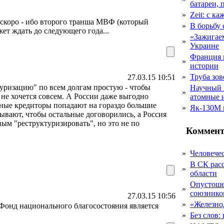
батареи, 
»
Zeit: с к
ут скоро - ибо второго транша МВФ (который
»
В борьбу
ет ждать до следующего года...
«Зажигаем
»
Украине
Франция 
»
истории
»
Труба зов
27.03.15 10:51
уризацию" по всем долгам простую - чтобы
Научный 
»
 не хочется совсем. А России даже выгодно
атомные 
ьные кредиторы попадают на гораздо большие
»
Як-130М г
ывают, чтобы остальные договорились, а Россия
ным "реструктуризировать", но это не по
Коммент
»
Человечес
В СК рас
»
области
Опустоше
»
союзник
27.03.15 10:56
»
«Железно
онд национального благосостояния является
»
Без слов: