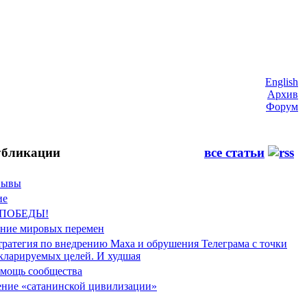
English
Архив
Форум
бликации
все статьи
Фывы
ие
 ПОБЕДЫ!
ение мировых перемен
тратегия по внедрению Маха и обрушения Телеграма с точки
екларируемых целей. И худшая
мощь сообщества
ние «сатанинской цивилизации»