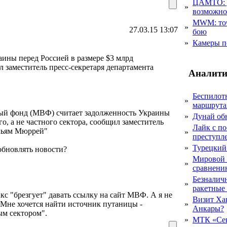
ЦАМТО: уд
»
возможн
MWM: точ
»
27.03.15 13:07
бою
»
Камеры п
ины перед Россией в размере $3 млрд
л заместитель пресс-секретаря департамента
Аналити
Беспилот
»
маршрута
й фонд (МВФ) считает задолженность Украины
»
Дунай об
о, а не частного сектора, сообщил заместитель
Лайк с по
льям Мюррей"
»
преступл
»
Турецкий
обновлять новости?
Мировой 
»
сравнению
Безналичн
»
ракетные
кс "брезгует" давать ссылку на сайт МВФ. А я не
Визит Ха
Мне хочется найти источник путаницы -
»
Анкары?
ным сектором".
»
МТК «Сев