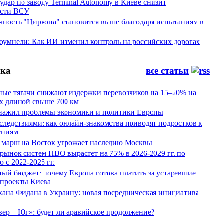
ар по заводу Terminal Autonomy в Киеве снизит
ости ВСУ
ность "Циркона" становится выше благодаря испытаниям в
оумнели: Как ИИ изменил контроль на российских дорогах
ка
все статьи
ные тягачи снижают издержки перевозчиков на 15–20% на
х длиной свыше 700 км
нажил проблемы экономики и политики Европы
следствиями: как онлайн-знакомства приводят подростков к
ениям
 марш на Восток угрожает наследию Москвы
рынок систем ПВО вырастет на 75% в 2026-2029 гг. по
 с 2022-2025 гг.
ый бюджет: почему Европа готова платить за устаревшие
 проекты Киева
кана Фидана в Украину: новая посредническая инициатива
ер – Юг»: будет ли аравийское продолжение?