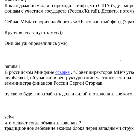
Как-то дааавным-давно проходила инфо, что США будут запр
фондам с участием государств (Россия/Китай). Дескать, потом
Сейчас МВФ говорит наоборот - ФНБ это частный фонд (3 раза
Кручу-верчу запутать хочу))
Они бы уж определились уже)
.
mmihail
В российском Минфине
ссылка
. "Совет директоров МВФ утверд
involvement, об участии в реструктуризации частного сектора.
замминистра финансов России Сергей Сторчак.
-----------------------------------
ну скоро будет пора забрать долги силой и отшлепать кое ко
.
zelya
что мешает тогда объявить ковенант?
традиционное лебезение эконом-блока перед западными стру