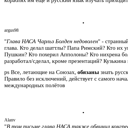
кораблях им ещё и русский язык изучать приходит
.
argus98
"
Глава НАСА Чарльз Болден недоволен
" - странны
глава. Кто делал шаттлы? Папа Римский? Кто их 
Пушкин? Кто похерил Апполоны? Кто нихрена бо
разработал/сделал, кроме презентаций? Кузькина 
ps Все, летающие на Союзах,
обязаны
знать русс
Правило без исключений, действует с самого нача
международных полётов
.
Alanv
"
В том письме глава НАСА также обвинил конгре