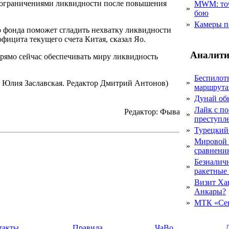
и ограничениями ликвидности после повышения
MWM: точ
»
бою
»
Камеры п
 фонда поможет сгладить нехватку ликвидности
рофицита текущего счета Китая, сказал Яо.
Аналити
прямо сейчас обеспечивать миру ликвидность
Беспилот
»
 Юлия Заславская. Редактор Дмитрий Антонов)
маршрута
»
Дунай об
Лайк с по
Редактор: Фыва
»
преступл
»
Турецкий
Мировой 
»
сравнению
Безналичн
»
ракетные
Визит Ха
»
Анкары?
»
МТК «Сев
такты
Правила
ЧаВо