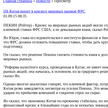
Главная страница
»
Новости
» Просмотр
ЦБ Китая винит в кризисе мировых рынков ФРС
01.09.15 08:35
ПЕКИН (Рейтер) - Кризис на мировых рынках акций могли с
ключевой ставки ФРС США, а не девальвация юаня, сказал Ре
Яо Юдон, глава исследовательского института финансов и бан
что ФРС должна отложить повышение ставки, чтобы дать хр
подготовку.
Он сказал, что решение Пекина снизить стоимость юаня к дол
мировых рынках.
"Реформа валютного курса, проведенная в Китае, не имеет н
рынках акций, она началась, в основном, из-за грядущего ре
сказал Яо.
Однако многие аналитики говорят, что ключевой фактор, потр
Китая резко замедляется, несмотря на усилия Пекина. Это мож
ударив по прибылям компаний и сократив спрос на сырье.
Яо сказал, что экономика Китая по-прежнему стабильна, но 
финансовый кризис в ближайшие годы из-за нехватки ликвид