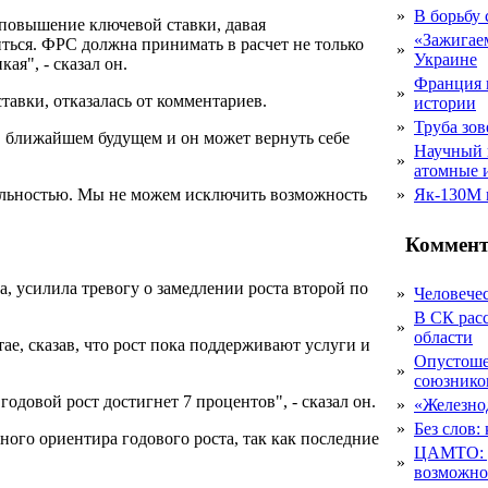
»
В борьбу
 повышение ключевой ставки, давая
«Зажигаем
ься. ФРС должна принимать в расчет не только
»
Украине
я", - сказал он.
Франция 
»
авки, отказалась от комментариев.
истории
»
Труба зов
в ближайшем будущем и он может вернуть себе
Научный 
»
атомные 
тильностью. Мы не можем исключить возможность
»
Як-130М г
Коммент
, усилила тревогу о замедлении роста второй по
»
Человечес
В СК рас
»
области
ае, сказав, что рост пока поддерживают услуги и
Опустоше
»
союзник
одовой рост достигнет 7 процентов", - сказал он.
»
«Железно
»
Без слов:
ного ориентира годового роста, так как последние
ЦАМТО: уд
»
возможн