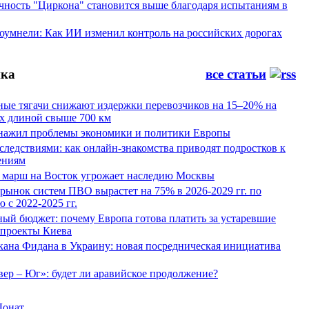
ность "Циркона" становится выше благодаря испытаниям в
оумнели: Как ИИ изменил контроль на российских дорогах
ка
все статьи
ные тягачи снижают издержки перевозчиков на 15–20% на
х длиной свыше 700 км
нажил проблемы экономики и политики Европы
следствиями: как онлайн-знакомства приводят подростков к
ениям
 марш на Восток угрожает наследию Москвы
рынок систем ПВО вырастет на 75% в 2026-2029 гг. по
 с 2022-2025 гг.
ый бюджет: почему Европа готова платить за устаревшие
 проекты Киева
кана Фидана в Украину: новая посредническая инициатива
ер – Юг»: будет ли аравийское продолжение?
Донат