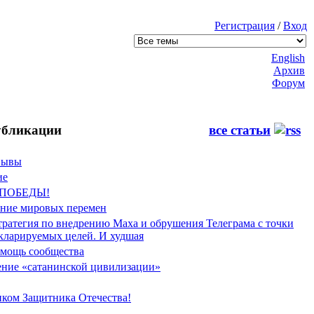
Регистрация
/
Вход
English
Архив
Форум
бликации
все статьи
Фывы
ие
 ПОБЕДЫ!
ение мировых перемен
тратегия по внедрению Маха и обрушения Телеграма с точки
екларируемых целей. И худшая
мощь сообщества
ние «сатанинской цивилизации»
иком Защитника Отечества!