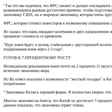
"Так что мы надеемся, что ФРС сможет и дальше откладывать
развивающимся рынкам достаточно времени, чтобы подготовит
экономику США, но и мировую экономику, которая очень хрупка
ФРС, которая готовит инвесторов к возможному повышению ст
Яо сказал, что юань ожидают колебания в двух направлениях 
прежнюю стоимость со временем:
"Курс юаня будет, в целом, стабильным с двусторонней вола
подорожания юаня через 2-3 года".
ГОТОВ К 7-ПРОЦЕНТНОМУ РОСТУ
Неожиданная девальвация юаня почти на 2 процента 11 августа
величине экономики мира.
Но Яо отмел опасения о возможности "жесткой посадки" в Кит
потребление.
"Экономика Китая в хорошей форме. Я полностью уверен, что г
Многие экономисты боятся, что Китай не достигнет 7-процент
данные показали, что экономика теряет темпы.