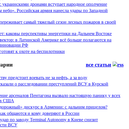
 с украинскими дронами вступает народное ополчение
 небо». Российская армия нанесла удары по Западной
переживает самый тяжелый сезон лесных пожаров в своей
ет: каковы перспективы энергетики на Дальнем Востоке
вектор: в Латинской Америке всё больше полагаются на
инновации РФ
отовят к охоте на беспилотники
арии
все статьи
тву предстоит воевать не за нефть, а за воду
сказали о расследовании преступлений ВСУ в Курской
ние арсеналов Пентагона вызвало настоящую панику у всех
ов США
дорожный» дискурс в Армении: с дальним прицелом?
 как общаются и кому доверяют в России
ар по заводу Terminal Autonomy в Киеве снизит
ости ВСУ