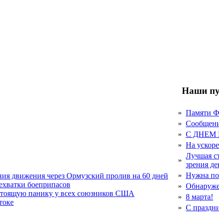
Наши пу
»
Памяти 
»
Сообщен
»
С ДНЕМ
»
На ускор
Лучшая с
»
зрения д
»
Нужна по
ния движения через Ормузский пролив на 60 дней
нехватки боеприпасов
»
Обнаруже
стоящую панику у всех союзников США
»
8 марта!
токе
»
С праздн