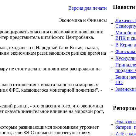
Новости
Версия для печати
Экономика и Финансы
Лихачев:
»
Севморпу
провоцировать опасения о возможном повышении
Миноборо
»
йтер представитель китайского Центробанка.
ВПК и ск
»
В Керчи д
ков, входящего в Народный банк Китая, сказал,
»
Финским 
упким экономикам развивающихся рынков время на
»
Хуснулли
Принадле
»
лару не стоит делать виновником распродажи на
проданы 
Банки на
»
ПО
икакого отношения к волатильности на мировых
»
Зеленски
шения ФРС, касающегося монетарной политики", -
ясший рынки, - это опасения того, что экономика
Репорта
ет оказать значительное влияние на мировой рост,
Эра взры
»
некоторым развивающимся экономикам угрожает
батареи, 
ности, если ФРС повысит ключевую ставку.
»
Zeit: с к