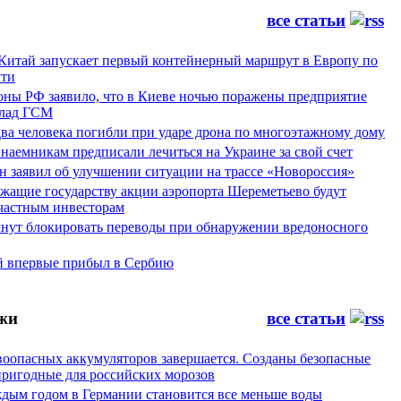
все статьи
 Китай запускает первый контейнерный маршрут в Европу по
ти
ны РФ заявило, что в Киеве ночью поражены предприятие
лад ГСМ
ва человека погибли при ударе дрона по многоэтажному дому
наемникам предписали лечиться на Украине за свой счет
н заявил об улучшении ситуации на трассе «Новороссия»
жащие государству акции аэропорта Шереметьево будут
частным инвесторам
чнут блокировать переводы при обнаружении вредоносного
й впервые прибыл в Сербию
жи
все статьи
воопасных аккумуляторов завершается. Созданы безопасные
пригодные для российских морозов
аждым годом в Германии становится все меньше воды