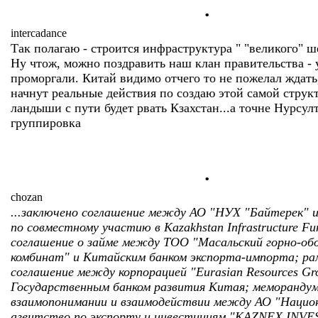
.
intercadance
Так полагаю - строится инфраструктура " "великого" ш
Ну чтож, можно поздравить наш клан правительства -
проморгали. Китай видимо отчего то не пожелал ждать
начнут реальные действия по создаю этой самой струк
ландыши с пути будет рвать Кзахстан...а точне Нурсулт
группировка
.
chozan
...заключено соглашение между АО "НУХ "Байтерек" 
по совместному участию в Kazakhstan Infrastructure F
соглашение о займе между ТОО "Масальский горно-о
комбинат" и Китайским банком экспорта-импорта; ра
соглашение между корпорацией "Eurasian Resources Gr
Государственным банком развития Китая; меморандум
взаимопонимании и взаимодействии между АО "Нацио
агентство по экспорту и инвестициям "KAZNEX INVE