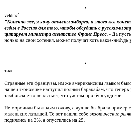
.
veldinc`
"Конечно же, я хочу отмены эмбарго, и этого же хочет
ездил в Россию для того, чтобы обсудить с русскими э
цитирует министра агентство Франс Пресс.
- Да пуст
ночью на свои хотения, может получат хоть какое-нибудь у
.
т-кк
Странные эти французы, им же американским языком было
нашей экономике наступил полный баракабам, что теперь у
тамбовское-то не хватает, что уж там про бургундское.
-
Не морочили бы людям голову, а лучше бы брали пример с
маленьких латышей. Те вот нашли себе
экзотические рын
поднялись на 3%, а опустились на 25.