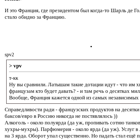
И это Франция, где президентом был когда-то Шарль де Гол
стало обидно за Францию.
.
spv2
> vpv
т-кк
Ну вы сравнили. Латышам такие дотации идут - что им хв
французам кто будет давать? - и там речь о десятках мил
Вообще, Франция кажется одной из самых независимых 
Справедливости ради - французских продуктов на десятк
баксов/евро в Россию никогда не постявлялось ))
Алкоголь - около полуярда (да уж, пропивать сотню танков 
хухры-мухры). Парфюмерия - около ярда (да уж). Услуг в
на 3 ярда. Оборот упал существенно. Но падать стал ещё п