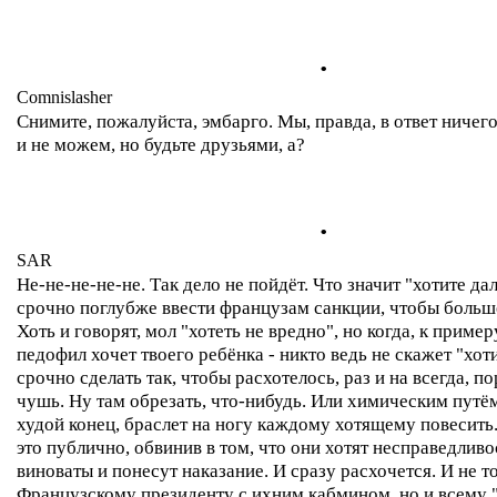
.
Comnislasher
Снимите, пожалуйста, эмбарго. Мы, правда, в ответ ничего
и не можем, но будьте друзьями, а?
.
SAR
Не-не-не-не-не. Так дело не пойдёт. Что значит "хотите д
срочно поглубже ввести французам санкции, чтобы больше
Хоть и говорят, мол "хотеть не вредно", но когда, к пример
педофил хочет твоего ребёнка - никто ведь не скажет "хот
срочно сделать так, чтобы расхотелось, раз и на всегда, 
чушь. Ну там обрезать, что-нибудь. Или химическим путём
худой конец, браслет на ногу каждому хотящему повесить
это публично, обвинив в том, что они хотят несправедливо
виноваты и понесут наказание. И сразу расхочется. И не т
Французскому президенту с ихним кабмином, но и всему