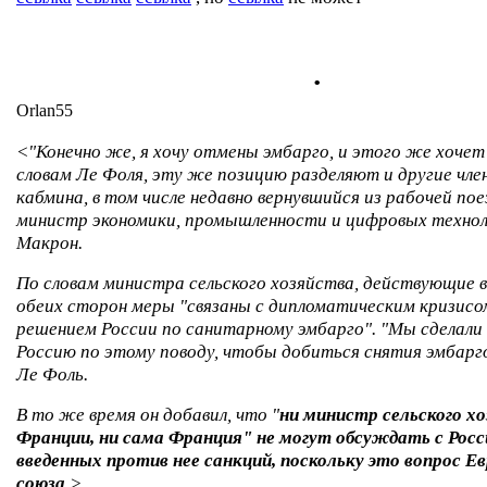
.
Orlan55
<"Конечно же, я хочу отмены эмбарго, и этого же хоче
словам Ле Фоля, эту же позицию разделяют и другие чле
кабмина, в том числе недавно вернувшийся из рабочей пое
министр экономики, промышленности и цифровых техно
Макрон.
По словам министра сельского хозяйства, действующие 
обеих сторон меры "связаны с дипломатическим кризисо
решением России по санитарному эмбарго". "Мы сделали вс
Россию по этому поводу, чтобы добиться снятия эмбарго
Ле Фоль.
В то же время он добавил, что "
ни министр сельского х
Франции, ни сама Франция" не могут обсуждать с Рос
введенных против нее санкций, поскольку это вопрос Е
союза
.>