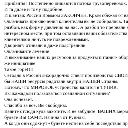
Прибалты? Постепенно лишаются потока грузоперевозок.
И та далее и тому подобное.
И шантаж России Крымом ЗАКОНЧЕН. Крым сбежал от ва
Оплачивать приключения клиентеллы вы не собирались. Т
разбой, как форму давления на нас. А разбой то прервали
интересном месте, при том оставивши ваши обязательства
клиентеллой ничуть не повреждёнными.
Дворнягу отинали и даже подстрелили.
Оплачивайте лечение!
И выкачивание наших ресурсов за продукты питания- обо
же инициативе.
Такое горе!!!!
Сегодня в России лихорадочно ставят производство СВОИ
бы НАШИ ресурсы радотали внутри НАШЕЙ Страны.
Потому, что МИРОВОЕ устройство валится в ТУПИК.
Вы жажадали пользоваться созданной ситуацией?
Она исчезает.
Спасибо за всё. Вы свободны.
Валите отсюда куда захотите. И не забудьте, ВАШИХ мерз
будете ВЫ САМИ. Начиная от Руинды.
А когда они сдохнут - будете нести на себе последствия п