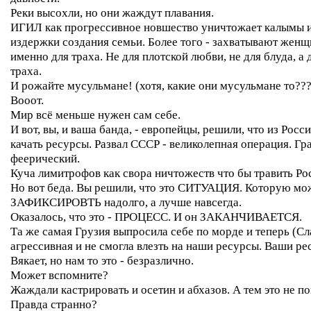
Реки высохли, но они жаждут плавания.
ИГИЛ как прогрессивное новшество уничтожает калымы 
издержки создания семьи. Более того - захватывают жен
именно для траха. Не для плотской любви, не для блуда, а 
траха.
И рожайте мусульмане! (хотя, какие они мусульмане то???
Вооот.
Мир всё меньше нужен сам себе.
И вот, вы, и ваша банда, - европейцы, решили, что из Рос
качать ресурсы. Развал СССР - великолепная операция. Гр
феерический.
Куча лимитрофов как свора ничтожеств что бы травить Ро
Но вот беда. Вы решили, что это СИТУАЦИЯ. Которую м
ЗАФИКСИРОВТЬ надолго, а лучше навсегда.
Оказалось, что это - ПРОЦЕСС. И он ЗАКАНЧИВАЕТСЯ.
Та же самая Грузия выпросила себе по морде и теперь (Сл
агрессивная и не смогла влезть на наши ресурсы. Ваши ре
Вякает, но нам то это - безразлично.
Может вспомните?
Жаждали кастрировать и осетин и абхазов. А тем это не п
Правда странно?