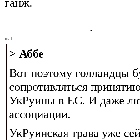
ганж.
.
mat
> Аббе
Вот поэтому голландцы б
сопротивляться приняти
УкРуины в ЕС. И даже л
ассоциации.
УкРуинская трава уже се