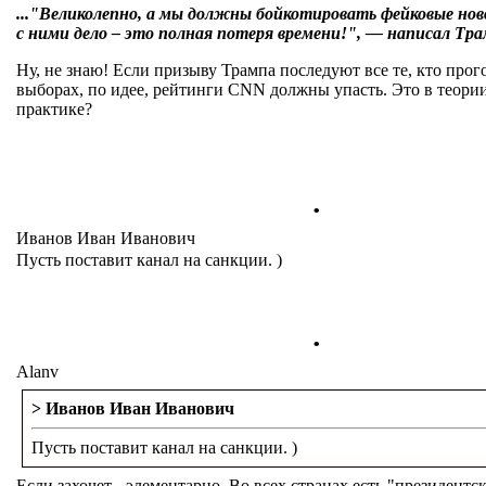
..."Великолепно, а мы должны бойкотировать фейковые н
с ними дело – это полная потеря времени!", — написал Трам
Ну, не знаю! Если призыву Трампа последуют все те, кто прого
выборах, по идее, рейтинги CNN должны упасть. Это в теории.
практике?
.
Иванов Иван Иванович
Пусть поставит канал на санкции. )
.
Alanv
> Иванов Иван Иванович
Пусть поставит канал на санкции. )
Если захочет - элементарно. Во всех странах есть "президентс