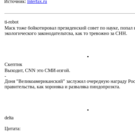
Источник:
Interfax.ru
ti-robot
Маск тоже бойкотировал президенский совет по науке, попал 
экологического законодательтсва, как то тревожно за СНН.
.
Cкептик
Выходит, CNN это СМИ-изгой.
-
Доня "Великоамериканский" заслужил очередную награду Ро
правительства, как хороняка и разваляка пиндопроэкта.
.
delta
Цитата: