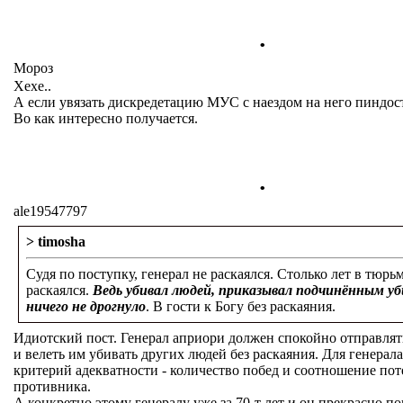
.
Мороз
Хехе..
А если увязать дискредетацию МУС с наездом на него пиндос
Во как интересно получается.
.
ale19547797
> timosha
Судя по поступку, генерал не раскаялся. Столько лет в тюрьм
раскаялся.
Ведь убивал людей, приказывал подчинённым уб
ничего не дрогнуло
. В гости к Богу без раскаяния.
Идиотский пост. Генерал априори должен спокойно отправлят
и велеть им убивать других людей без раскаяния. Для генера
критерий адекватности - количество побед и соотношение пот
противника.
А конкретно этому генералу уже за 70-т лет и он прекрасно п