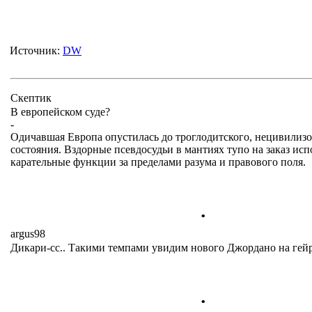
Источник:
DW
Cкептик
В европейском суде?
-
Одичавшая Европа опустилась до троглодитского, нецивилиз
состояния. Вздорные псевдосудьи в мантиях тупо на заказ ис
карательные функции за пределами разума и правового поля.
.
argus98
Дикари-сс.. Такими темпами увидим нового Джордано на гей
.