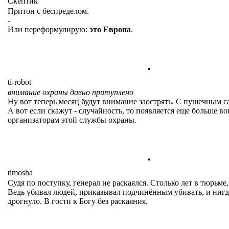
Cкептик
Притон с беспределом.
-
Или переформулирую:
это Европа
.
.
ti-robot
внимание охраны давно притуплено
Ну вот теперь месяц будут внимание заострять. С пушечным с
А вот если скажут - случайность, то появляется еще больше во
организаторам этой службы охраны.
.
timosha
Судя по поступку, генерал не раскаялся. Столько лет в тюрьме,
Ведь убивал людей, приказывал подчинённым убивать, и нигд
дрогнуло. В гости к Богу без раскаяния.