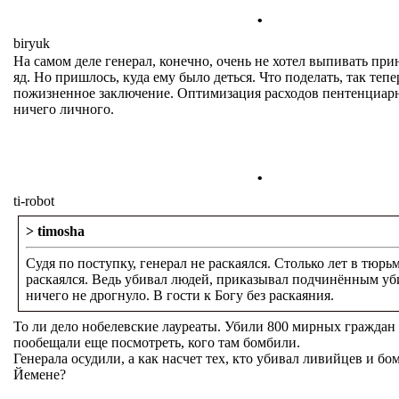
.
biryuk
На самом деле генерал, конечно, очень не хотел выпивать пр
яд. Но пришлось, куда ему было деться. Что поделать, так теп
пожизненное заключение. Оптимизация расходов пентенциар
ничего личного.
.
ti-robot
> timosha
Судя по поступку, генерал не раскаялся. Столько лет в тюрьм
раскаялся. Ведь убивал людей, приказывал подчинённым уби
ничего не дрогнуло. В гости к Богу без раскаяния.
То ли дело нобелевские лауреаты. Убили 800 мирных граждан
пообещали еще посмотреть, кого там бомбили.
Генерала осудили, а как насчет тех, кто убивал ливийцев и бо
Йемене?