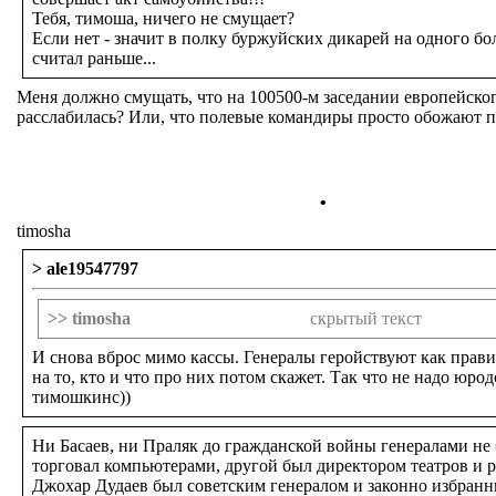
Тебя, тимоша, ничего не смущает?
Если нет - значит в полку буржуйских дикарей на одного бо
считал раньше...
Меня должно смущать, что на 100500-м заседании европейског
расслабилась? Или, что полевые командиры просто обожают 
.
timosha
> ale19547797
>> timosha
скрытый текст
И снова вброс мимо кассы. Генералы геройствуют как прави
на то, кто и что про них потом скажет. Так что не надо юрод
тимошкинс))
Ни Басаев, ни Праляк до гражданской войны генералами не
торговал компьютерами, другой был директором театров и 
Джохар Дудаев был советским генералом и законно избран