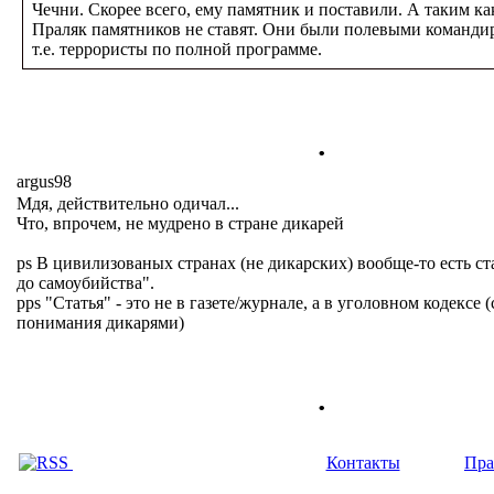
Чечни. Скорее всего, ему памятник и поставили. А таким ка
Праляк памятников не ставят. Они были полевыми команди
т.е. террористы по полной программе.
.
argus98
Мдя, действительно одичал...
Что, впрочем, не мудрено в стране дикарей
ps В цивилизованых странах (не дикарских) вообще-то есть ст
до самоубийства".
pps "Статья" - это не в газете/журнале, а в уголовном кодексе 
понимания дикарями)
.
Контакты
Пра