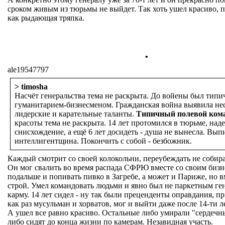
сроком живым из тюрьмы не выйдет. Так хоть ушел красиво, 
как рыдающая тряпка.
.
ale19547797
> timosha
Насчёт генеральства тема не раскрыта. До войены был тип
гуманитарием-бизнесменом. Гражданская война выявила н
лидерские и карательные таланты.
Типичный полевой ком
красоты тема не раскрыта. 14 лет протомился в тюрьме, наде
снисхождение, а ещё 6 лет досидеть - душа не вынесла. Выпи
интеллигентщина. Покончить с собой - безбожник.
Каждый смотрит со своей колокольни, переубеждать не собир
Он мог свалить во время распада СФРЮ вместе со своим биз
подальше и попивать пивко в Загребе, а может и Париже, но в
строй. Умел командовать людьми и явно был не паркетным ге
карму. 14 лет сидел - ну так были преценденты оправдания, п
как раз мусульман и хорватов, мог и выйти даже после 14-ти ле
А ушел все равно красиво. Остальные либо умирали "сердечн
либо сидят до конца жизни по камерам. Незавидная участь.