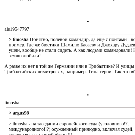
.
ale19547797
> timosha
Понятно, полевой командир, да ещё с понтами - в
пример. Где же бюстики Шамилю Басаеву и Джохару Дудаев
ушли, вообще не стали сидеть. А как людьми командовали!
землю любили!
А разве их нет в той же Германии или в Трибалтике? И улицы 
Трибалтийских лимитрофах, например. Типа герои. Так что в
.
timosha
> argus98
> timosha - на заседании европейского суда (уголовного!?,
международного!!?) осужденный прилюдно, включая судей, 
совершает акт самоубийства!!!