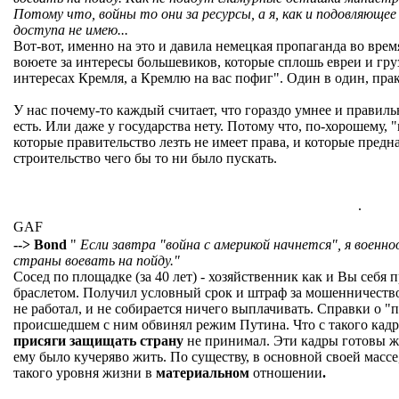
Потому что, войны то они за ресурсы, а я, как и подовляюще
доступа не имею...
Вот-вот, именно на это и давила немецкая пропаганда во врем
воюете за интересы большевиков, которые сплошь евреи и груз
интересах Кремля, а Кремлю на вас пофиг". Один в один, прак
У нас почему-то каждый считает, что гораздо умнее и правиль
есть. Или даже у государства нету. Потому что, по-хорошему,
которые правительство лезть не имеет права, и которые предна
строительство чего бы то ни было пускать.
.
GAF
--> Bond
"
Если завтра "война с америкой начнется", я военн
страны воевать на пойду."
Сосед по площадке (за 40 лет) - хозяйственник как и Вы себя 
браслетом. Получил условный срок и штраф за мошенничество.
не работал, и не собирается ничего выплачивать. Справки о "
происшедшем с ним обвинял режим Путина. Что с такого кадр
присяги защищать страну
не принимал. Эти кадры готовы жи
ему было кучеряво жить. По существу, в основной своей массе
такого уровня жизни в
материальном
отношении
.