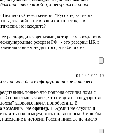
е большинство граждан, к ресурсам страны
я Великой Отечественной. "Русские, зачем вы
ины, эта война не в ваших интересах, а в
тически, не находите?
нее распорядится деньгами, которые у государства
 "международные резервы РФ" - это резервы ЦБ, в
значены совсем не для того, что бы их на
01.12.17 11:15
ообязанный и даже
офицер,
за такие интересы
представили, только что полгода отсидел дома с
 С гордостью заявлял, что ни дня на государство
плохом" здоровье начал приобретать. В
а возьмешь - н
е офицер.
В Армии не служил и
ть хоть под немцем, хоть под японцем. Лишь бы
, население в истории России никогда не имело