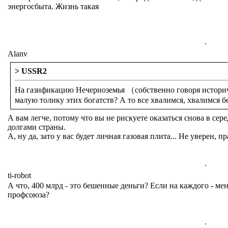
энергосбыта. Жизнь такая
.
Alanv
> USSR2
На газификацию Нечерноземья （собственно говоря истор
малую толику этих богатств? А то все хвалимся, хвалимся б
А вам легче, потому что вы не рискуете оказаться снова в се
долгами страны.
А, ну да, зато у вас будет личная газовая плита... Не уверен, пр
.
ti-robot
А что, 400 млрд - это бешенные деньги? Если на каждого - мен
профсоюза?
.