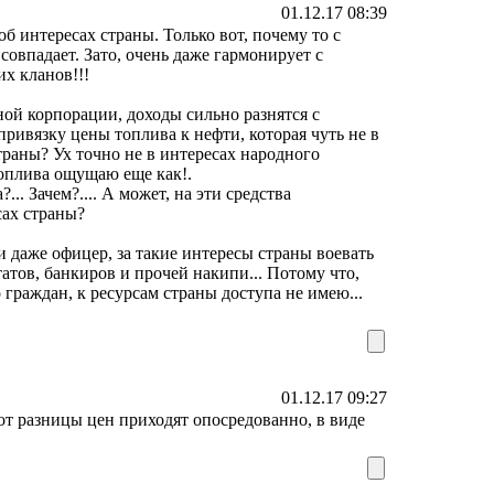
01.12.17 08:39
об интересах страны. Только вот, почему то с
совпадает. Зато, очень даже гармонирует с
х кланов!!!
ой корпорации, доходы сильно разнятся с
ривязку цены топлива к нефти, которая чуть не в
страны? Ух точно не в интересах народного
топлива ощущаю еще как!.
.. Зачем?.... А может, на эти средства
сах страны?
и даже офицер, за такие интересы страны воевать
атов, банкиров и прочей накипи... Потому что,
 граждан, к ресурсам страны доступа не имею...
01.12.17 09:27
 разницы цен приходят опосредованно, в виде