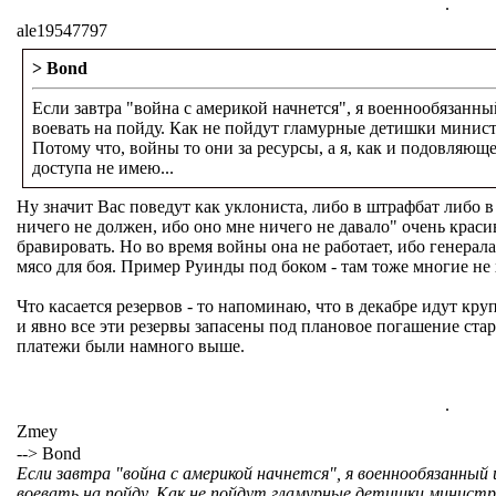
.
ale19547797
> Bond
Если завтра "война с америкой начнется", я военнообязанны
воевать на пойду. Как не пойдут гламурные детишки министр
Потому что, войны то они за ресурсы, а я, как и подовляющ
доступа не имею...
Ну значит Вас поведут как уклониста, либо в штрафбат либо в 
ничего не должен, ибо оно мне ничего не давало" очень краси
бравировать. Но во время войны она не работает, ибо генера
мясо для боя. Пример Руинды под боком - там тоже многие не 
Что касается резервов - то напоминаю, что в декабре идут кр
и явно все эти резервы запасены под плановое погашение стар
платежи были намного выше.
.
Zmey
--> Bond
Если завтра "война с америкой начнется", я военнообязанны
воевать на пойду. Как не пойдут гламурные детишки министро