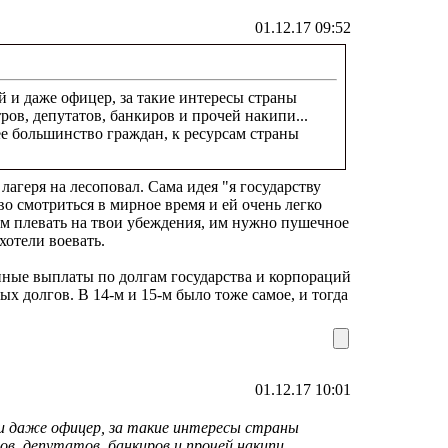
01.12.17 09:52
й и даже офицер, за такие интересы страны
ов, депутатов, банкиров и прочей накипи...
ее большинство граждан, к ресурсам страны
лагеря на лесоповал. Сама идея "я государству
во смотриться в мирное время и ей очень легко
лам плевать на твои убеждения, им нужно пушечное
хотели воевать.
упные выплаты по долгам государства и корпораций
ых долгов. В 14-м и 15-м было тоже самое, и тогда
01.12.17 10:01
й и даже офицер, за такие интересы страны
в, депутатов, банкиров и прочей накипи...