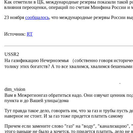
Как отметили в ЦБ, международные резервы показали такой ро
влияния переоценки, операций по счетам Минфина России и м
23 ноября
сообщалось
, что международные резервы России выр
Источник:
RT
USSR2
На газификацию Нечерноземья （собственно говоря историч
толику этих богатств? А то все хвалимся, хвалимся бешеными д
.
dim_vision
Вам в Межрегионгаз обратиться надо. Они озвучат ценник по
пункта и до Вашей улицы/дома
Тут правда такое дело, говорить им, что за газ и трубы пусть
наверное не стоит. И за газ тоже придется платить самому
Причем если замените слово "газ" на "воду", "канализацию", 
этого раньше не было а хочется, то придется платить, дело н