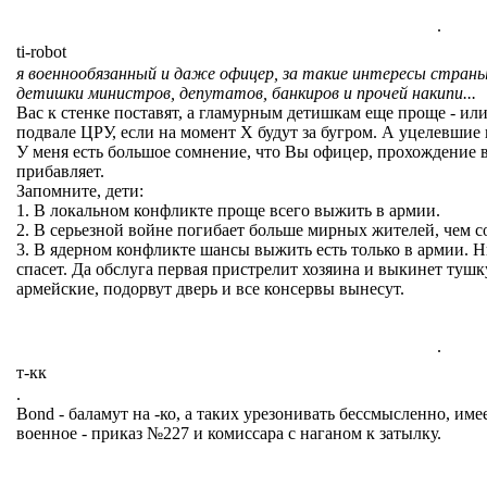
.
ti-robot
я военнообязанный и даже офицер, за такие интересы страны
детишки министров, депутатов, банкиров и прочей накипи...
Вас к стенке поставят, а гламурным детишкам еще проще - или
подвале ЦРУ, если на момент Х будут за бугром. А уцелевшие
У меня есть большое сомнение, что Вы офицер, прохождение 
прибавляет.
Запомните, дети:
1. В локальном конфликте проще всего выжить в армии.
2. В серьезной войне погибает больше мирных жителей, чем с
3. В ядерном конфликте шансы выжить есть только в армии. 
спасет. Да обслуга первая пристрелит хозяина и выкинет тушк
армейские, подорвут дверь и все консервы вынесут.
.
т-кк
.
Bond - баламут на -ко, а таких урезонивать бессмысленно, име
военное - приказ №227 и комиссара с наганом к затылку.