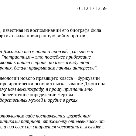
01.12.17 13:59
, известная из воспоминаний его биографа была
онархия начала проигранную войну против
 и Джонсон неожиданно произнёс, сильным и
: "патриотизм – это последнее прибежище
 любви к нашей стране, но имел в виду тот
транах, делали прикрытием личных интересов".
идеологии нового правящего класса – буржуазии
Бирс иронически оспорил высказывание Джонсона:
му нам лексикографу, я прошу признать это
до более точное определение жертвы
ударственных мужей и орудие в руках
аготовленном виде поставляется гражданам
олитиками патриот, втихомолку отплевываясь от
, и изо всех сил старается удержать в желудке".