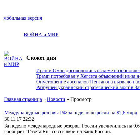
мобильная версия
ВОЙНА и МИР
Сюжет дня
Иран и Оман договорились о схеме возобновле
Трамп потребовал у Хегсета объяснений из-за 
Опустошение арсеналов Пентагона вызвало на
Разрушен украинский стратегический мост в За
Главная страница
»
Новости
» Просмотр
Международные резервы РФ за неделю выросли на $2,6 млрд
30.11.17 22:32
За неделю международные резервы России увеличились на 0,6%
сообщает "Газета.Ru" со ссылкой на Банк России.