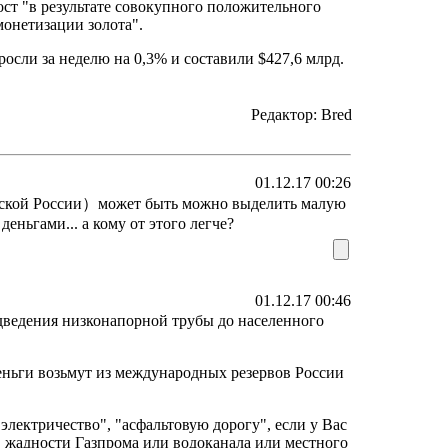
ст "в результате совокупного положительного
онетизации золота".
осли за неделю на 0,3% и составили $427,6 млрд.
Редактор: Bred
01.12.17 00:26
еской России）может быть можно выделить малую
еньгами... а кому от этого легче?
01.12.17 00:46
дведения низконапорной трубы до населенного
 деньги возьмут из международных резервов России
"электричество", "асфальтовую дорогу", если у Вас
е в жадности Газпрома или водоканала или местного