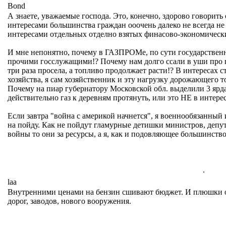
Bond
А знаете, уважаемые господа. Это, конечно, здорово говорить 
интересами большинства граждан ооочень далеко не всегда не 
интересами отдельных отделно взятых финасово-экономически
И мне непонятно, почему в ГАЗПРОМе, по сути государственн
прочими госслужащими!? Почему нам долго ссали в уши про п
три раза просела, а топливо продолжает расти!? В интересах 
хозяйства, я сам хозяйственник и эту нагрузку дорожающего 
Почему на пиар губернатору Московской обл. выделили 3 ярда?.
действительно газ к деревням протянуть, или это НЕ в интере
Если завтра "война с америкой начнется", я военнообязанный 
на пойду. Как не пойдут гламурные детишки министров, депут
войны то они за ресурсы, а я, как и подовляющее большинство
.
laa
Внутренними ценами на бензин сшивают бюджет. И плюшки от
дорог, заводов, нового вооружения.