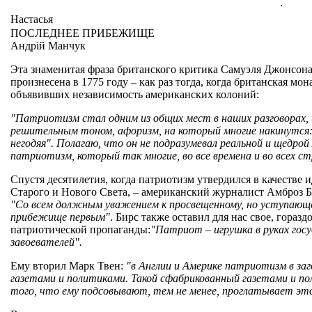
.
Настасья
ПОСЛЕДНЕЕ ПРИБЕЖИЩЕ
Андрiй Манчук
Эта знаменитая фраза британского критика Самуэля Джонсона
произнесена в 1775 году – как раз тогда, когда британская м
объявивших независимость американских колоний:
"Патриотизм стал одним из общих мест в наших разговорах,
решительным тоном, афоризм, на который многие накинутся
негодяя". Полагаю, что он не подразумевал реальной и щедрой
патриотизм, который так многие, во все времена и во всех с
Спустя десятилетия, когда патриотизм утвердился в качестве 
Старого и Нового Света, – американский журналист Амброз 
"Со всем должным уважением к просвещенному, но уступающе
прибежище первым"
. Бирс также оставил для нас свое, гораз
патриотической пропаганды:
"Патриот – игрушка в руках гос
завоевателей".
Ему вторил Марк Твен:
"в Англии и Америке патриотизм в з
газетами и политиками. Такой сфабрикованный газетами и п
того, что ему подсовывают, тем не менее, проглатывает это