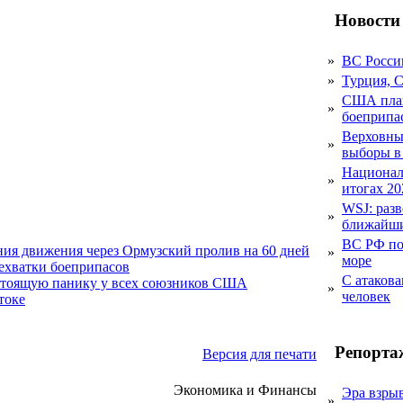
Новости
»
ВС Росси
»
Турция, 
США план
»
боеприпа
Верховный
»
выборы в
Национал
»
итогах 20
WSJ: раз
»
ближайши
ВС РФ пор
ния движения через Ормузский пролив на 60 дней
»
море
нехватки боеприпасов
С атакова
стоящую панику у всех союзников США
»
человек
токе
Репорта
Версия для печати
Экономика и Финансы
Эра взры
»