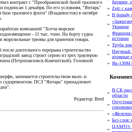
батареи, 
чил контракт с "Преображенской базой тралового
 подписан 1 декабря. По его условиям, "Янтарь"
»
Zeit: с к
база тралового флота" (Владивосток) в октябре
»
В борьбу
.
«Зажигаем
»
Украине
разработан компанией "Хотча морское
Франция 
водоизмещение - 11 тыс. тонн. На борту судна
»
истории
и морозильные трюмы для хранения товара.
»
Труба зов
 после длительного перерыва строительство
Научный 
»
градский завод строит серию из трех траулеров-
атомные 
енина (Петропавловск-Камчатский). Головной
»
Як-130М г
Коммент
 верфи, занимается строительством мало- и
 и судоремонтом. ПСЗ "Янтарь" принадлежит
ции".
В СК рас
»
области
Редактор: Bred
Опустоше
»
союзник
»
«Железно
»
Без слов:
ЦАМТО: уд
»
возможн