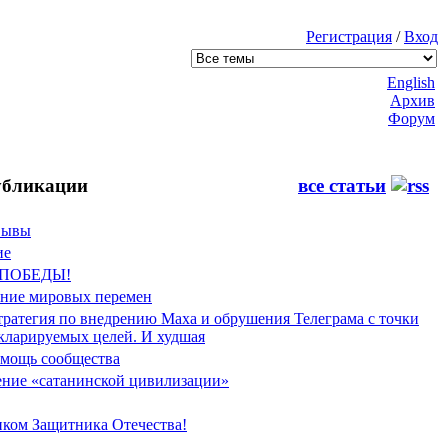
Регистрация
/
Вход
English
Архив
Форум
бликации
все статьи
Фывы
ие
 ПОБЕДЫ!
ение мировых перемен
тратегия по внедрению Маха и обрушения Телеграма с точки
екларируемых целей. И худшая
мощь сообщества
ние «сатанинской цивилизации»
иком Защитника Отечества!