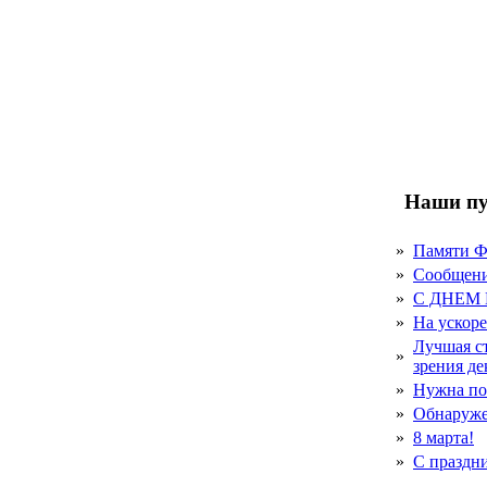
Наши пу
»
Памяти 
»
Сообщен
»
С ДНЕМ
»
На ускор
Лучшая с
»
зрения д
»
Нужна по
»
Обнаруже
»
8 марта!
»
С праздн