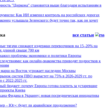
ность "Циркона" становится выше благодаря испытаниям в
оумнели: Как ИИ изменил контроль на российских дорогах
конец услышала Зеленского: будет точно так, как он хочет
ка
все статьи
ные тягачи снижают издержки перевозчиков на 15–20% на
х длиной свыше 700 км
нажил проблемы экономики и политики Европы
следствиями: как онлайн-знакомства приводят подростков к
ениям
 марш на Восток угрожает наследию Москвы
рынок систем ПВО вырастет на 75% в 2026-2029 гг. по
 с 2022-2025 гг.
ый бюджет: почему Европа готова платить за устаревшие
 проекты Киева
кана Фидана в Украину: новая посредническая инициатива
ер – Юг»: будет ли аравийское продолжение?