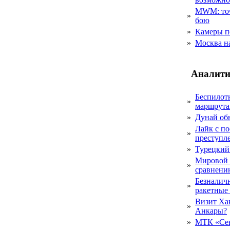
MWM: точ
»
бою
»
Камеры п
»
Москва на
Аналити
Беспилот
»
маршрута
»
Дунай об
Лайк с по
»
преступл
»
Турецкий
Мировой 
»
сравнению
Безналичн
»
ракетные
Визит Ха
»
Анкары?
»
МТК «Сев