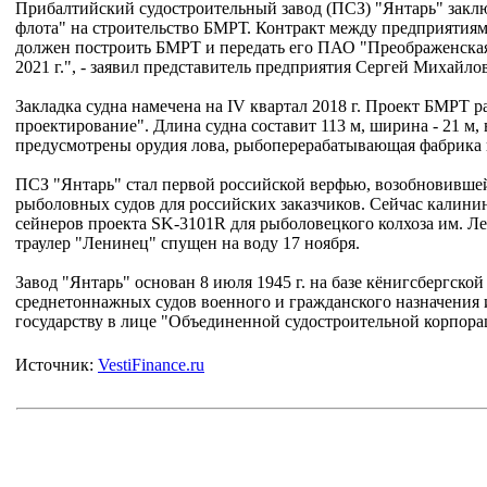
Прибалтийский судостроительный завод (ПСЗ) "Янтарь" заклю
флота" на строительство БМРТ. Контракт между предприятиями
должен построить БМРТ и передать его ПАО "Преображенская 
2021 г.", - заявил представитель предприятия Сергей Михайлов
Закладка судна намечена на IV квартал 2018 г. Проект БМРТ 
проектирование". Длина судна составит 113 м, ширина - 21 м, 
предусмотрены орудия лова, рыбоперерабатывающая фабрика 
ПСЗ "Янтарь" стал первой российской верфью, возобновившей
рыболовных судов для российских заказчиков. Сейчас калинин
сейнеров проекта SK-3101R для рыболовецкого колхоза им. Л
траулер "Ленинец" спущен на воду 17 ноября.
Завод "Янтарь" основан 8 июля 1945 г. на базе кёнигсбергской
среднетоннажных судов военного и гражданского назначения
государству в лице "Объединенной судостроительной корпора
Источник:
VestiFinance.ru