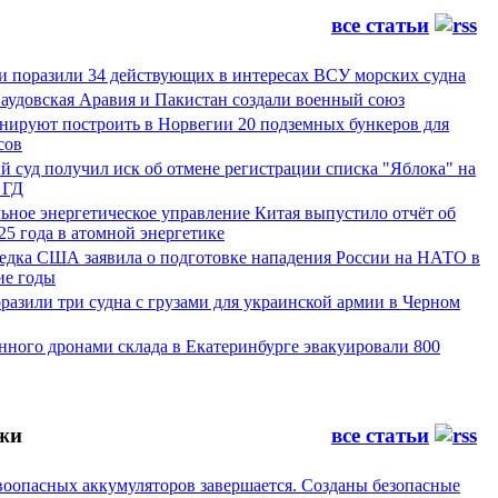
все статьи
и поразили 34 действующих в интересах ВСУ морских судна
Саудовская Аравия и Пакистан создали военный союз
ируют построить в Норвегии 20 подземных бункеров для
сов
 суд получил иск об отмене регистрации списка "Яблока" на
 ГД
ьное энергетическое управление Китая выпустило отчёт об
25 года в атомной энергетике
ведка США заявила о подготовке нападения России на НАТО в
е годы
азили три судна с грузами для украинской армии в Черном
нного дронами склада в Екатеринбурге эвакуировали 800
жи
все статьи
воопасных аккумуляторов завершается. Созданы безопасные