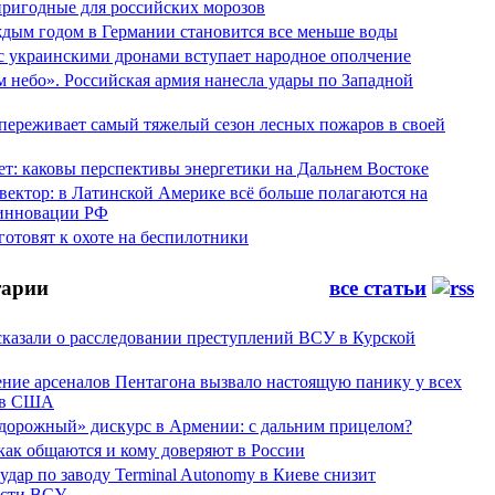
пригодные для российских морозов
аждым годом в Германии становится все меньше воды
 с украинскими дронами вступает народное ополчение
 небо». Российская армия нанесла удары по Западной
переживает самый тяжелый сезон лесных пожаров в своей
ет: каковы перспективы энергетики на Дальнем Востоке
вектор: в Латинской Америке всё больше полагаются на
инновации РФ
отовят к охоте на беспилотники
арии
все статьи
сказали о расследовании преступлений ВСУ в Курской
ние арсеналов Пентагона вызвало настоящую панику у всех
ов США
дорожный» дискурс в Армении: с дальним прицелом?
 как общаются и кому доверяют в России
ар по заводу Terminal Autonomy в Киеве снизит
ости ВСУ