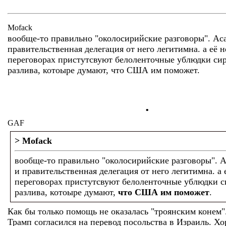
Mofack
вообще-то правильно "околосирийские разговоры". Ас
правительственная делегация от него легитимна. а её н
переговорах пристутсвуют белоленточные ублюдки си
разлива, котоыре думают, что США им поможет.
.
GAF
> Mofack
вообще-то правильно "околосирийские разговоры". А
и правительственная делегация от него легитимна. а е
переговорах пристутсвуют белоленточные ублюдки с
разлива, котоыре думают,
что США им поможет
.
Как бы только помощь не оказалась "троянским конем"
Трамп согласился на перевод посольства в Израиль. Х