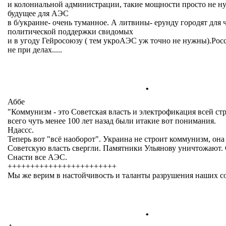
и колониальной администрации, такие мощности просто не ну
будущее для АЭС
в б/украине- очень туманное. А литвины- ерунду городят для 
политической поддержки свидомых
и в угоду Гейросоюзу ( тем укроАЭС уж точно не нужны).Росс
не при делах.....
.
Аббе
"Коммунизм - это Советская власть и электрофикация всей стра
всего чуть менее 100 лет назад были итакие вот понимания.
Ндассс.
Теперь вот "всё наоборот". Украина не строит коммунизм, она 
Советскую власть свергли. Памятники Ульянову уничтожают. 
Снасти все АЭС.
++++++++++++++++++++++++
Мы же верим в настойчивость и таланты разрушения наших с
.