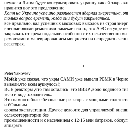
неужели Литва будет консультировать украину как ей закрыв
нравится вот это предложение
Хотя на Украине успешно развивается ядерная энергетика, эт
только вопрос времени, когда они будут закрываться.
всё првильно. вал успешных масоовых выходов из строя энерг
внеплановыми ремонтами намекает на то, что АЭС на укре н
закрывать от греха подальше. особенно с их некачественным
ремонтами и маневрированием мощности на непредназначенн
реакторах.
.
PeterYakovlev
Mofak
уже сказал, что укры САМИ уже вывели РБМК в Черноб
вывели,что всем аукнулось!)
ВСЕ реакторы ,что там остались- это ВВЭР ,водо-водяного тип
тело и вода-охладитель..
Это намного более безопасные реакторы с мощными толстос
и бОльшим
сроком эксплуатации. Другое дело,что для управляемой внеш
сельхозтерритории без
промышленности и с населением с 12-15 млн батраков, обслуг
аппарата