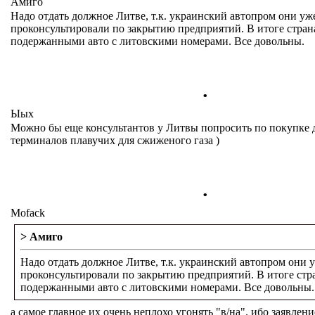
Амиго
Надо отдать должное Литве, т.к. украинский автопром они уж
проконсультировали по закрытию предприятий. В итоге стран
подержанными авто с литовскими номерами. Все довольны.
.
Ыых
Можно бы еще консультантов у Литвы попросить по покупке
терминалов плавучих для сжиженого газа )
.
Mofack
> Амиго
Надо отдать должное Литве, т.к. украинский автопром они 
проконсультировали по закрытию предприятий. В итоге стр
подержанными авто с литовскими номерами. Все довольны.
а самое главное их очень неплохо угонять "в/на". ибо заявлен