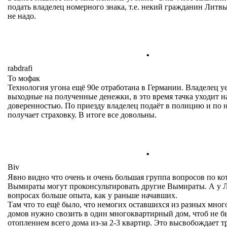
подать владелец номерного знака, т.е. некий гражданин Литвы
не надо.
.
rabdrafi
То мофак
Технология угона ещё 90е отработана в Германии. Владелец у
выходные на полученные денежки, в это время тачка уходит н
доверенностью. По приезду владелец подаёт в полицию и по 
получает страховку. В итоге все довольны.
.
Biv
Явно видно что очень и очень большая группа вопросов по к
Вымираты могут проконсультировать другие Вымираты. А у Л
вопросах больше опыта, как у раньше начавших.
Там что то ещё было, что немогих оставшихся из разных мно
домов нужно свозить в один многоквартирный дом, чтоб не б
отоплением всего дома из-за 2-3 квартир. Это высвобождает т