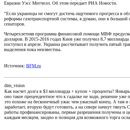
Евразии Уэсс Митчелл. Об этом передает РИА Новости.
"Если украинцы не смогут достичь ощутимого прогресса в обл
реформы газотранспортной системы, я думаю, они в большой о
сенаторов.
Четырехлетняя программа финансовой помощи МВФ предусма
долларов. В 2015-2016 годах Киев уже получил 8,7 миллиард
поступил в апреле. Украина рассчитывает получить пятый тран
выделения пока неизвестны.
Источник:
BFM.ru
dim_vision
Как насчет долга в $3 миллиарда + купон + проценты? Январь 
оно такое прецендентное что к гадалке не ходи, решение уже 
это похоже на бесконечный ужас чем ужасный конец. А там и 
заработает, вторую будут готовить, а на севере начнут тянут
работы профинансированы, первые разрешения получены и це
каждым месяцем, заодно и позиция для возможного торга ослабл