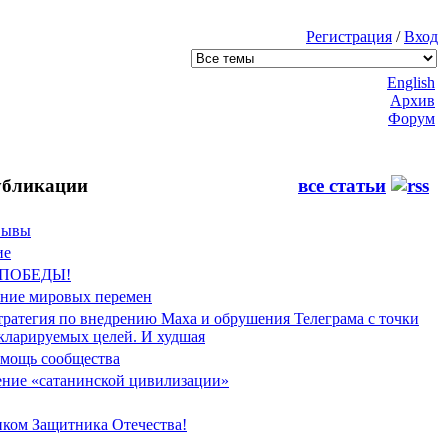
Регистрация
/
Вход
English
Архив
Форум
бликации
все статьи
Фывы
ие
 ПОБЕДЫ!
ение мировых перемен
тратегия по внедрению Маха и обрушения Телеграма с точки
екларируемых целей. И худшая
мощь сообщества
ние «сатанинской цивилизации»
иком Защитника Отечества!