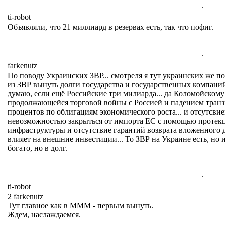
.
ti-robot
Объявляли, что 21 миллиард в резервах есть, так что пофиг.
.
farkenutz
По поводу Украинских ЗВР... смотреля я тут украинских же по
из ЗВР вынуть долги государства и государственных компаний 
думаю, если ещё Российские три милиарда... да Коломойскому
продолжающейся торговой войны с Россией и падением транзит
процентов по облигациям экономического роста... и отсутсвием
невозможностью закрыться от импорта ЕС с помощью протекц
инфраструктуры и отсутствие гарантий возврата вложенного 
влияет на внешние инвестиции... То ЗВР на Украине есть, но и
богато, но в долг.
.
ti-robot
2 farkenutz
Тут главное как в МММ - первым вынуть.
Ждем, наслаждаемся.