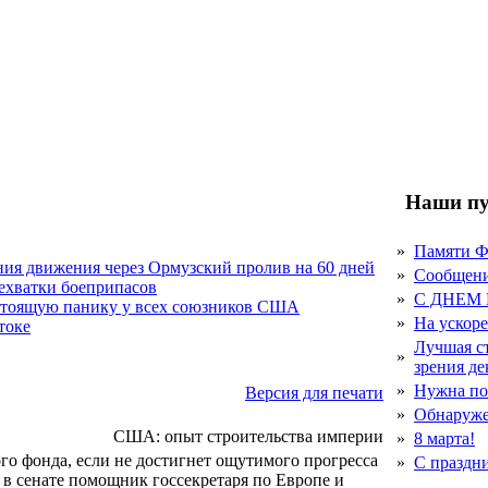
Наши пу
»
Памяти 
ния движения через Ормузский пролив на 60 дней
»
Сообщен
нехватки боеприпасов
»
С ДНЕМ
стоящую панику у всех союзников США
»
На ускор
токе
Лучшая с
»
зрения д
»
Нужна по
Версия для печати
»
Обнаруже
США: опыт строительства империи
»
8 марта!
о фонда, если не достигнет ощутимого прогресса
»
С праздн
 в сенате помощник госсекретаря по Европе и