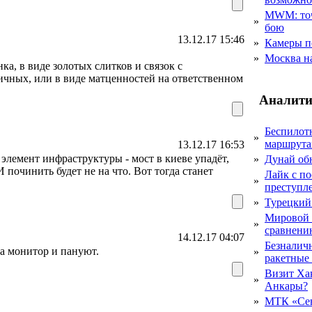
MWM: точ
»
бою
13.12.17 15:46
»
Камеры п
»
Москва на
нка, в виде золотых слитков и связок с
ничных, или в виде матценностей на ответственном
Аналити
Беспилот
»
маршрута
13.12.17 16:53
 элемент инфраструктуры - мост в киеве упадёт,
»
Дунай об
И починить будет не на что. Вот тогда станет
Лайк с по
»
преступл
»
Турецкий
Мировой 
»
сравнению
14.12.17 04:07
Безналичн
на монитор и пануют.
»
ракетные
Визит Ха
»
Анкары?
»
МТК «Сев