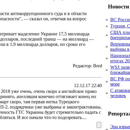
Новости
асти антикоррупционного суда и в области
пасности", — сказал он, отвечая на вопрос
»
ВС Росси
»
Турция, 
США план
тривает выделение Украине 17,5 миллиарда
»
боеприпа
а долларов, последний транш — на миллиард —
Верховный
ш в 1,9 миллиарда долларов, но сроки его
»
выборы в
Национал
»
итогах 20
Редактор: Bred
WSJ: раз
»
ближайши
ВС РФ пор
»
море
12.12.17 22:40
С атакова
2018 уже очень, очень скоро а английское право
»
человек
принято, апелляция конечно оттягивает конец но
март скоро, там первая нитка Турецкого
ь СП-2, подрядчики уже выбраны и законтрактованы,
нность ГТС Украины будет стремительно падать с
Репорта
яться. И все начали что-то подозревать....
Эра взры
»