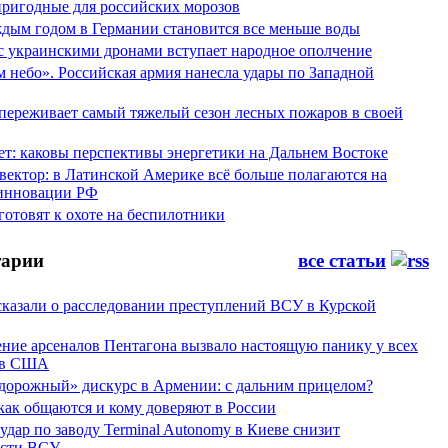
пригодные для российских морозов
аждым годом в Германии становится все меньше воды
 с украинскими дронами вступает народное ополчение
 небо». Российская армия нанесла удары по Западной
переживает самый тяжелый сезон лесных пожаров в своей
ет: каковы перспективы энергетики на Дальнем Востоке
вектор: в Латинской Америке всё больше полагаются на
инновации РФ
отовят к охоте на беспилотники
арии
все статьи
сказали о расследовании преступлений ВСУ в Курской
ние арсеналов Пентагона вызвало настоящую панику у всех
ов США
дорожный» дискурс в Армении: с дальним прицелом?
 как общаются и кому доверяют в России
ар по заводу Terminal Autonomy в Киеве снизит
ости ВСУ