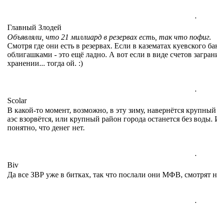
.
Главный Злодей
Объявляли, что 21 миллиард в резервах есть, так что пофиг.
Смотря где они есть в резервах. Если в казематах куевского ба
облигашками - это ещё ладно. А вот если в виде счетов загра
хранении... тогда ой. :)
.
Scolar
В какой-то момент, возможно, в эту зиму, навернётся крупный
аэс взорвётся, или крупный район города останется без воды. 
понятно, что денег нет.
.
Biv
Да все ЗВР уже в битках, так что послали они МФВ, смотрят 
.