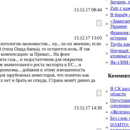
батареи, 
»
Zeit: с к
13.12.17 08:44
»
В борьбу
«Зажигаем
»
Украине
Франция 
»
13.12.17 13:03
истории
литологов-экономистов... ну... по их мнению, если
»
Труба зов
(типа Ощад банка), то останется ноль. Я так
Научный 
»
 компенсацию за Приват... На фоне
атомные 
а газа... и недостаточном для опкрытия
»
Як-130М г
 значительного роста экспорта в ЕС... и
ионизма... добавим к этому изношенность
Коммент
для зарубежных инвесторов, что понятно как
х нет и брать не откуда. Страна живёт дивно да
В СК рас
»
области
Опустоше
»
союзник
13.12.17 14:30
»
«Железно
»
Без слов:
ЦАМТО: уд
»
возможн