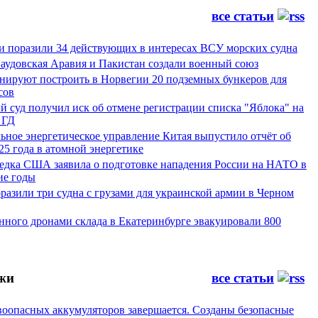
все статьи
и поразили 34 действующих в интересах ВСУ морских судна
Саудовская Аравия и Пакистан создали военный союз
ируют построить в Норвегии 20 подземных бункеров для
сов
 суд получил иск об отмене регистрации списка "Яблока" на
 ГД
ьное энергетическое управление Китая выпустило отчёт об
25 года в атомной энергетике
ведка США заявила о подготовке нападения России на НАТО в
е годы
азили три судна с грузами для украинской армии в Черном
нного дронами склада в Екатеринбурге эвакуировали 800
жи
все статьи
воопасных аккумуляторов завершается. Созданы безопасные