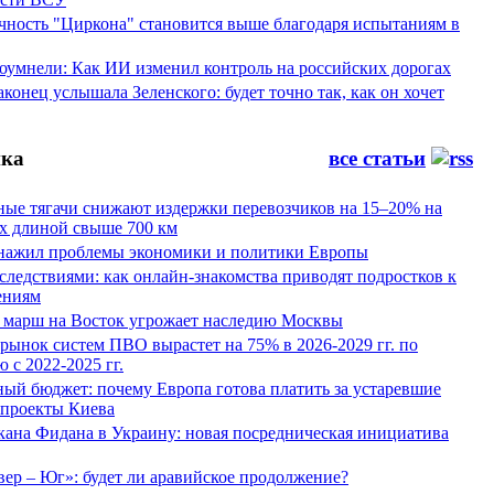
ность "Циркона" становится выше благодаря испытаниям в
оумнели: Как ИИ изменил контроль на российских дорогах
конец услышала Зеленского: будет точно так, как он хочет
ка
все статьи
ные тягачи снижают издержки перевозчиков на 15–20% на
х длиной свыше 700 км
нажил проблемы экономики и политики Европы
следствиями: как онлайн-знакомства приводят подростков к
ениям
 марш на Восток угрожает наследию Москвы
рынок систем ПВО вырастет на 75% в 2026-2029 гг. по
 с 2022-2025 гг.
ый бюджет: почему Европа готова платить за устаревшие
 проекты Киева
кана Фидана в Украину: новая посредническая инициатива
ер – Юг»: будет ли аравийское продолжение?