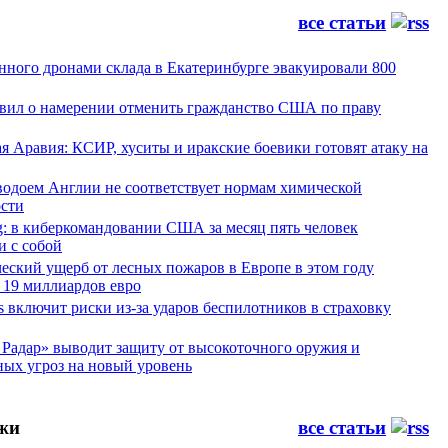
все статьи
нного дронами склада в Екатеринбурге эвакуировали 800
явил о намерении отменить гражданство США по праву
я Аравия: КСИР, хуситы и иракские боевики готовят атаку на
водоем Англии не соответствует нормам химической
ости
g: в киберкомандовании США за месяц пять человек
и с собой
еский ущерб от лесных пожаров в Европе в этом году
 19 миллиардов евро
es включит риски из-за ударов беспилотников в страховку
Радар» выводит защиту от высокоточного оружия и
ных угроз на новый уровень
жи
все статьи