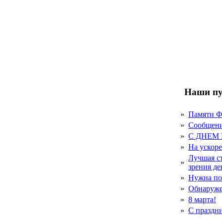
Наши пу
»
Памяти 
»
Сообщен
»
С ДНЕМ
»
На ускор
Лучшая с
»
зрения д
»
Нужна по
»
Обнаруже
»
8 марта!
»
С праздн