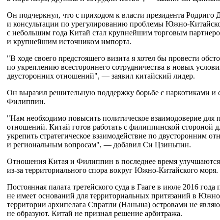
Он подчеркнул, что с приходом к власти президента Родриго
и консультации по урегулированию проблемы Южно-Китайског
с небольшим года Китай стал крупнейшим торговым партне
и крупнейшим источником импорта.
"В ходе своего предстоящего визита я хотел бы провести обс
по укреплению всестороннего сотрудничества в новых усло
двусторонних отношений", — заявил китайский лидер.
Он выразил решительную поддержку борьбе с наркотиками и с
Филиппин.
"Нам необходимо повысить политическое взаимодоверие для 
отношений. Китай готов работать с филиппинской стороной 
укрепить стратегическое взаимодействие по двусторонним о
и региональным вопросам", — добавил Си Цзиньпин.
Отношения Китая и Филиппин в последнее время улучшаются 
из-за территориального спора вокруг Южно-Китайского моря.
Постоянная палата третейского суда в Гааге в июле 2016 год
не имеет оснований для территориальных притязаний в Южно
территории архипелага Спратли (Наньша) островами не явля
не образуют. Китай не признал решение арбитража.