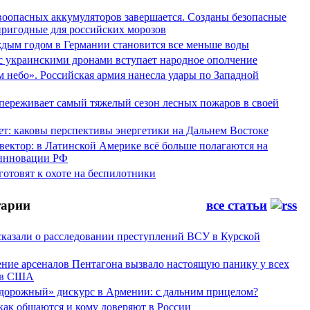
воопасных аккумуляторов завершается. Созданы безопасные
пригодные для российских морозов
аждым годом в Германии становится все меньше воды
 с украинскими дронами вступает народное ополчение
 небо». Российская армия нанесла удары по Западной
переживает самый тяжелый сезон лесных пожаров в своей
ет: каковы перспективы энергетики на Дальнем Востоке
вектор: в Латинской Америке всё больше полагаются на
инновации РФ
отовят к охоте на беспилотники
арии
все статьи
сказали о расследовании преступлений ВСУ в Курской
ние арсеналов Пентагона вызвало настоящую панику у всех
ов США
дорожный» дискурс в Армении: с дальним прицелом?
 как общаются и кому доверяют в России