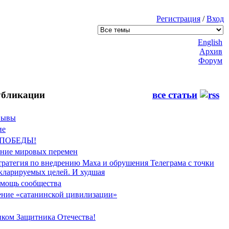
Регистрация
/
Вход
English
Архив
Форум
бликации
все статьи
Фывы
ие
 ПОБЕДЫ!
ение мировых перемен
тратегия по внедрению Маха и обрушения Телеграма с точки
екларируемых целей. И худшая
мощь сообщества
ние «сатанинской цивилизации»
иком Защитника Отечества!