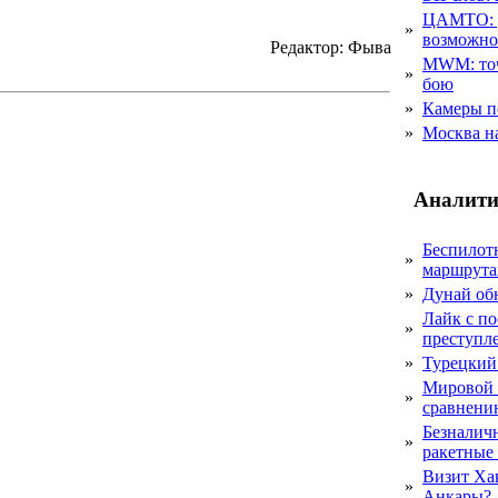
ЦАМТО: уд
»
возможн
Редактор: Фыва
MWM: точ
»
бою
»
Камеры п
»
Москва на
Аналити
Беспилот
»
маршрута
»
Дунай об
Лайк с по
»
преступл
»
Турецкий
Мировой 
»
сравнению
Безналичн
»
ракетные
Визит Ха
»
Анкары?