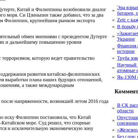
Эра взры
 Дутерте, Китай и Филиппины возобновили диалог
»
батареи, 
о моря. Си Цзиньпин также добавил, что за два
»
Zeit: с к
ром Филиппин, крупнейшим рынком экспорта
»
В борьбу
«Зажигаем
»
тоятельный обмен мнениями с президентом Дутерте
Украине
виях и дальнейшему повышению уровня
Франция 
»
истории
 терроризмом, которую ведет правительство
»
Труба зов
Научный 
»
атомные 
поддержания развития китайско-филиппинских
»
Як-130М г
для выработки плана наших будущих отношений,
тношениям, а также международным
Коммент
после напряженности, возникшей летом 2016 года
В СК рас
»
области
а по иску Филиппин постановила, что Китай
Опустоше
»
-Китайском море. Суд решил, что спорные
союзник
ются и исключительную экономическую зону
»
«Железно
»
Без слов: