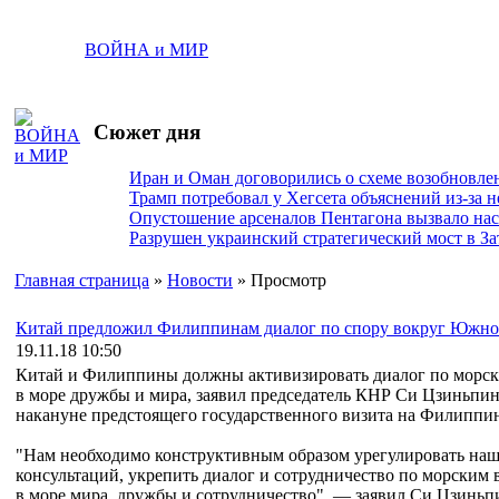
ВОЙНА и МИР
Сюжет дня
Иран и Оман договорились о схеме возобновле
Трамп потребовал у Хегсета объяснений из-за 
Опустошение арсеналов Пентагона вызвало на
Разрушен украинский стратегический мост в За
Главная страница
»
Новости
» Просмотр
Китай предложил Филиппинам диалог по спору вокруг Южно
19.11.18 10:50
Китай и Филиппины должны активизировать диалог по морск
в море дружбы и мира, заявил председатель КНР Си Цзиньпин 
накануне предстоящего государственного визита на Филиппи
"Нам необходимо конструктивным образом урегулировать наш
консультаций, укрепить диалог и сотрудничество по морским
в море мира, дружбы и сотрудничество", — заявил Си Цзиньп