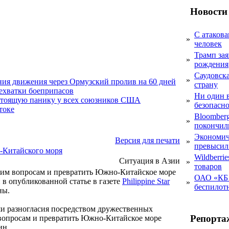
Новости
С атакова
»
человек
Трамп за
»
рождения
Саудовска
»
ния движения через Ормузский пролив на 60 дней
страну
нехватки боеприпасов
Ни один 
стоящую панику у всех союзников США
»
безопасн
токе
Bloomber
»
покончил
Экономич
Версия для печати
»
превысил
-Китайского моря
Wildberri
Ситуация в Азии
»
товаров
им вопросам и превратить Южно-Китайское море
ОАО «КБ 
в опубликованной статье в газете
Philippine Star
»
беспилот
ны.
и разногласия посредством дружественных
Репорта
 вопросам и превратить Южно-Китайское море
ин.