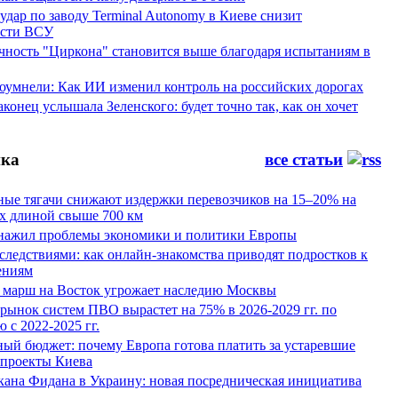
ар по заводу Terminal Autonomy в Киеве снизит
ости ВСУ
ность "Циркона" становится выше благодаря испытаниям в
оумнели: Как ИИ изменил контроль на российских дорогах
конец услышала Зеленского: будет точно так, как он хочет
ка
все статьи
ные тягачи снижают издержки перевозчиков на 15–20% на
х длиной свыше 700 км
нажил проблемы экономики и политики Европы
следствиями: как онлайн-знакомства приводят подростков к
ениям
 марш на Восток угрожает наследию Москвы
рынок систем ПВО вырастет на 75% в 2026-2029 гг. по
 с 2022-2025 гг.
ый бюджет: почему Европа готова платить за устаревшие
 проекты Киева
кана Фидана в Украину: новая посредническая инициатива