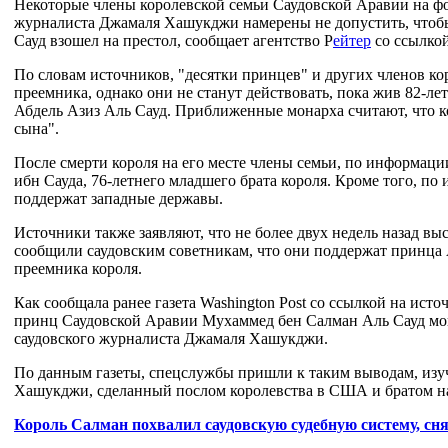
Некоторые члены королевской семьи Саудовской Аравии на фо
журналиста Джамаля Хашукджи намерены не допустить, что
Сауд взошел на престол, сообщает агентство Р
ейтер
со ссылкой
По словам источников, "десятки принцев" и других членов кор
преемника, однако они не станут действовать, пока жив 82-л
Абдель Азиз Аль Сауд. Приближенные монарха считают, что к
сына".
После смерти короля на его месте члены семьи, по информаци
ибн Сауда, 76-летнего младшего брата короля. Кроме того, п
поддержат западные державы.
Источники также заявляют, что не более двух недель назад 
сообщили саудовским советникам, что они поддержат принца 
преемника короля.
Как сообщала ранее газета Washington Post со ссылкой на ист
принц Саудовской Аравии Мухаммед бен Салман Аль Сауд мог
саудовского журналиста Джамаля Хашукджи.
По данным газеты, спецслужбы пришли к таким выводам, изуч
Хашукджи, сделанный послом королевства в США и братом н
Король Салман похвалил саудовскую судебную систему, сн