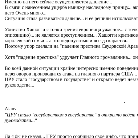
Именно на него сейчас осуществляется давление...
В связи с нанесением ущерба имиджу наследному принцу... ак
него Очень много...
Ситуация стала развиваться дальше... и её решили использовать
Убийство Хашогги с точки зрения европейца ужасное... с точ
оппозицию)... не является преступлением... Хашогги критико
королевской семьи... а это недопустимо и всегда карается...
Поэтому упор сделали на "падение престижа Саудовской Арави
Хотя "падение престижа" удручает Главного громадянина... он
Во всей данной ситуации крайне интересно именно поведени
переговоров производится атака на главного партнера США...
ЦРУ стало "государством в государстве" и открыто ведет неза
руководства...
.
Alanv
"ЦРУ стало "государством в государстве" и открыто ведет н
руководства..."
Да я бы не сказал... ЦРУ просто сообщило своё инфо, что прин