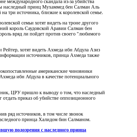
не международного скандала из-за убийства
бы наследный принц Мухаммед бен Салман Аль
 на три источника, близкие к королевской семье.
олевской семьи хотят видеть на троне другого
етний король Саудовской Аравии Салман бен
ороль вряд ли пойдет против своего "любимого
и Рейтер, хотят видеть Ахмеда ибн Абдула Азиз
о информации источников, принца Ахмеда также
высокопоставленные американские чиновники
Ахмеда ибн Абдула в качестве потенциального
очник, ЦРУ пришло к выводу о том, что наследный
 отдать приказ об убийстве оппозиционного
ив ряд источников, в том числе звонок
аследного принца Халидом бин Салманом.
явшую подозрения с наследного принца