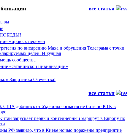
бликации
все статьи
Фывы
ие
 ПОБЕДЫ!
ение мировых перемен
тратегия по внедрению Маха и обрушения Телеграма с точки
екларируемых целей. И худшая
мощь сообщества
ние «сатанинской цивилизации»
иком Защитника Отечества!
все статьи
g: США добились от Украины согласия не бить по КТК в
оре
 Китай запускает первый контейнерный маршрут в Европу по
ти
ны РФ заявило, что в Киеве ночью поражены предприятие