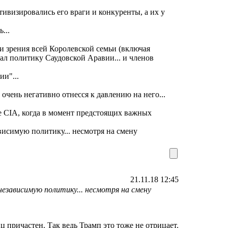
тивизировались его враги и конкуренты, а их у
...
ки зрения всей Королевской семьи (включая
вал политику Саудовской Аравии... и членов
и"...
 очень негативно отнесся к давлению на него...
е CIA, когда в момент предстоящих важных
висимую политику... несмотря на смену
21.11.18 12:45
езависимую политику... несмотря на смену
ц причастен. Так ведь Трамп это тоже не отрицает.