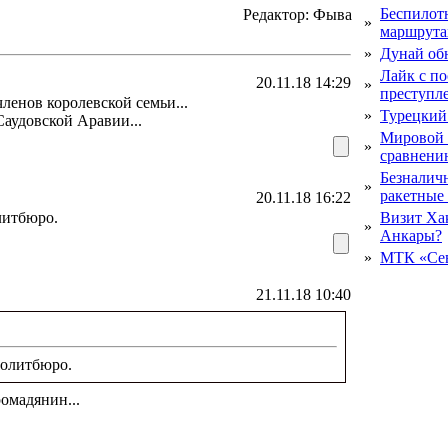
Беспилот
Редактор: Фыва
»
маршрута
»
Дунай об
Лайк с по
20.11.18 14:29
»
преступл
енов королевской семьи...
»
Турецкий
Саудовской Аравии...
Мировой 
»
сравнению
Безналичн
»
ракетные
20.11.18 16:22
литбюро.
Визит Ха
»
Анкары?
»
МТК «Сев
21.11.18 10:40
политбюро.
омадянин...