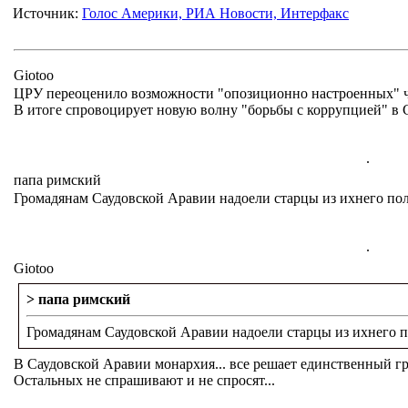
Источник:
Голос Америки, РИА Новости, Интерфакс
Giotoo
ЦРУ переоценило возможности "опозиционно настроенных" чл
В итоге спровоцирует новую волну "борьбы с коррупцией" в 
.
папа римский
Громадянам Саудовской Аравии надоели старцы из ихнего по
.
Giotoo
> папа римский
Громадянам Саудовской Аравии надоели старцы из ихнего 
В Саудовской Аравии монархия... все решает единственный гр
Остальных не спрашивают и не спросят...