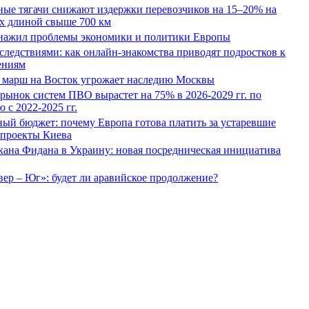
ные тягачи снижают издержки перевозчиков на 15–20% на
х длиной свыше 700 км
нажил проблемы экономики и политики Европы
следствиями: как онлайн-знакомства приводят подростков к
ениям
 марш на Восток угрожает наследию Москвы
рынок систем ПВО вырастет на 75% в 2026-2029 гг. по
 с 2022-2025 гг.
ый бюджет: почему Европа готова платить за устаревшие
 проекты Киева
кана Фидана в Украину: новая посредническая инициатива
ер – Юг»: будет ли аравийское продолжение?