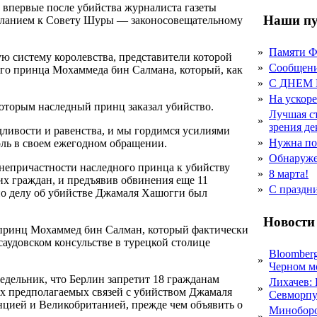
 впервые после убийства журналиста газеты
Наши пу
осланием к Совету Шуры — законосовещательному
»
Памяти 
ю систему королевства, представители которой
»
Сообщен
ого принца Мохаммеда бин Салмана, который, как
»
С ДНЕМ
»
На ускор
которым наследный принц заказал убийство.
Лучшая с
»
зрения д
ливости и равенства, и мы гордимся усилиями
»
Нужна по
роль в своем ежегодном обращении.
»
Обнаруже
непричастности наследного принца к убийству
»
8 марта!
их граждан, и предъявив обвинения еще 11
»
С праздн
по делу об убийстве Джамаля Хашогги был
Новости
 принц Мохаммед бин Салман, который фактически
саудовском консульстве в турецкой столице
Bloomber
»
Черном м
дельник, что Берлин запретит 18 гражданам
Лихачев:
»
их предполагаемых связей с убийством Джамаля
Севморпу
нцией и Великобританией, прежде чем объявить о
Миноборо
»