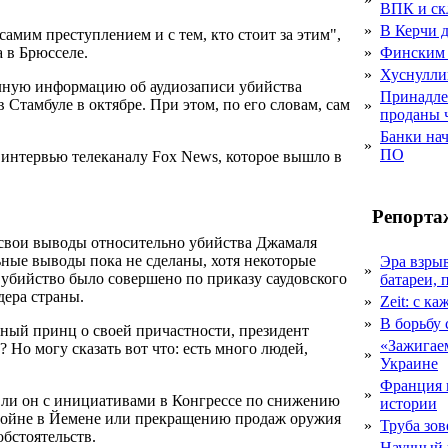
ВПК и ск
»
В Керчи д
 самим преступлением и с тем, кто стоит за этим",
а в Брюсселе.
»
Финским 
»
Хуснулли
лную информацию об аудиозаписи убийства
Принадле
 Стамбуле в октябре. При этом, по его словам, сам
»
проданы 
Банки на
»
ПО
в интервью телеканалу Fox News, которое вышло в
Репорта
 свои выводы относительно убийства Джамаля
ьные выводы пока не сделаны, хотя некоторые
Эра взры
»
убийство было совершено по приказу саудовского
батареи, 
дера страны.
»
Zeit: с к
»
В борьбу
дный принц о своей причастности, президент
«Зажигаем
? Но могу сказать вот что: есть много людей,
»
Украине
Франция 
»
 ли он с инициативами в Конгрессе по снижению
истории
 войне в Йемене или прекращению продаж оружия
»
Труба зов
обстоятельств.
Научный 