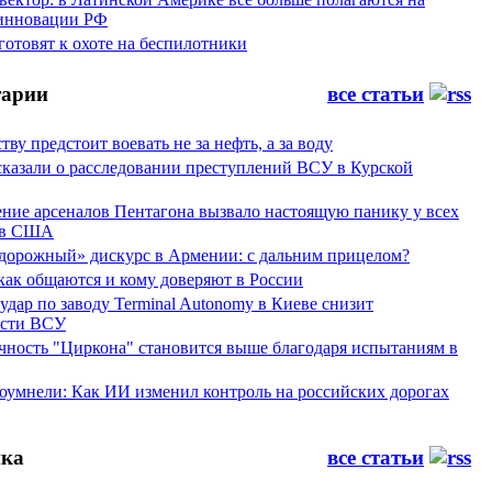
инновации РФ
отовят к охоте на беспилотники
арии
все статьи
тву предстоит воевать не за нефть, а за воду
сказали о расследовании преступлений ВСУ в Курской
ние арсеналов Пентагона вызвало настоящую панику у всех
ов США
дорожный» дискурс в Армении: с дальним прицелом?
 как общаются и кому доверяют в России
ар по заводу Terminal Autonomy в Киеве снизит
ости ВСУ
ность "Циркона" становится выше благодаря испытаниям в
оумнели: Как ИИ изменил контроль на российских дорогах
ка
все статьи