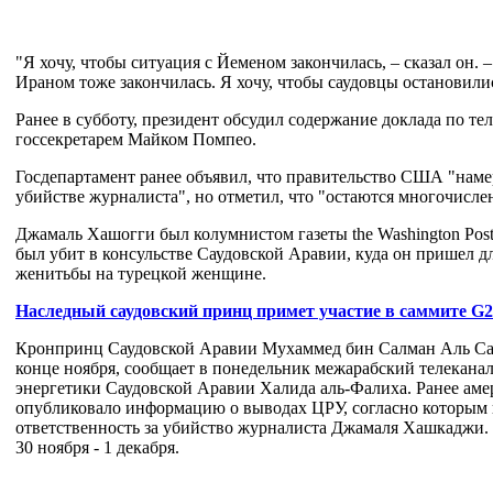
"Я хочу, чтобы ситуация с Йеменом закончилась, – сказал он. 
Ираном тоже закончилась. Я хочу, чтобы саудовцы остановилис
Ранее в субботу, президент обсудил содержание доклада по 
госсекретарем Майком Помпео.
Госдепартамент ранее объявил, что правительство США "наме
убийстве журналиста", но отметил, что "остаются многочисле
Джамаль Хашогги был колумнистом газеты the Washington Post
был убит в консульстве Саудовской Аравии, куда он пришел 
женитьбы на турецкой женщине.
Наследный саудовский принц примет участие в саммите G2
Кронпринц Саудовской Аравии Мухаммед бин Салман Аль Сау
конце ноября, сообщает в понедельник межарабский телекана
энергетики Саудовской Аравии Халида аль-Фалиха. Ранее амер
опубликовало информацию о выводах ЦРУ, согласно которым
ответственность за убийство журналиста Джамаля Хашкаджи.
30 ноября - 1 декабря.