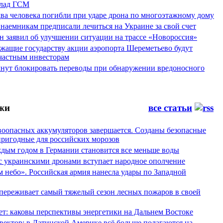
лад ГСМ
ва человека погибли при ударе дрона по многоэтажному дому
наемникам предписали лечиться на Украине за свой счет
н заявил об улучшении ситуации на трассе «Новороссия»
жащие государству акции аэропорта Шереметьево будут
частным инвесторам
чнут блокировать переводы при обнаружении вредоносного
жи
все статьи
воопасных аккумуляторов завершается. Созданы безопасные
пригодные для российских морозов
аждым годом в Германии становится все меньше воды
 с украинскими дронами вступает народное ополчение
 небо». Российская армия нанесла удары по Западной
переживает самый тяжелый сезон лесных пожаров в своей
ет: каковы перспективы энергетики на Дальнем Востоке
вектор: в Латинской Америке всё больше полагаются на