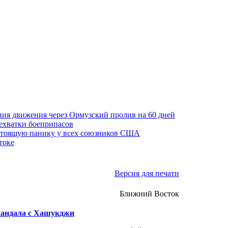
ния движения через Ормузский пролив на 60 дней
нехватки боеприпасов
стоящую панику у всех союзников США
токе
Версия для печати
Ближний Восток
скандала с Хашукджи