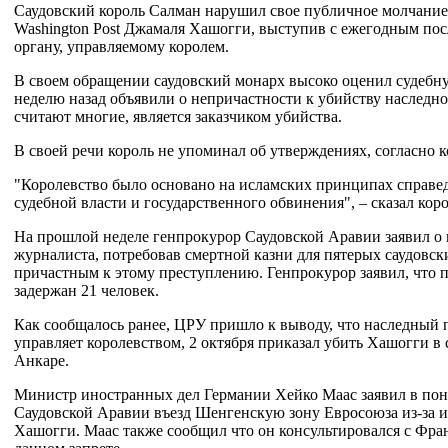
Саудовский король Салман нарушил свое публичное молчание
Washington Post Джамаля Хашогги, выступив с ежегодным п
органу, управляемому королем.
В своем обращении саудовский монарх высоко оценил судебну
неделю назад объявили о непричастности к убийству наследн
считают многие, является заказчиком убийства.
В своей речи король не упоминал об утверждениях, согласно 
"Королевство было основано на исламских принципах справед
судебной власти и государственного обвинения", – сказал ко
На прошлой неделе генпрокурор Саудовской Аравии заявил о 
журналиста, потребовав смертной казни для пятерых саудовск
причастным к этому преступлению. Генпрокурор заявил, что 
задержан 21 человек.
Как сообщалось ранее, ЦРУ пришло к выводу, что наследный
управляет королевством, 2 октября приказал убить Хашогги в 
Анкаре.
Министр иностранных дел Германии Хейко Маас заявил в поне
Саудовской Аравии въезд Шенгенскую зону Евросоюза из-за 
Хашогги. Маас также сообщил что он консультировался с Фра