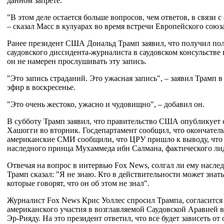
данном запрете.
"В этом деле остается больше вопросов, чем ответов, в связи с
– сказал Масс в кулуарах во время встречи Европейского союз
Ранее президент США Дональд Трамп заявил, что получил по
саудовского диссидента-журналиста в саудовском консульстве в
он не намерен прослушивать эту запись.
"Это запись страданий. Это ужасная запись", – заявил Трамп 
эфир в воскресенье.
"Это очень жестоко, ужасно и чудовищно", – добавил он.
В субботу Трамп заявил, что правительство США опубликует
Хашогги во вторник. Госдепартамент сообщил, что окончател
американские СМИ сообщили, что ЦРУ пришло к выводу, что 
наследного принца Мухаммеда ибн Салмана, фактического ли
Отвечая на вопрос в интервью Fox News, солгал ли ему насле
Трамп сказал: "Я не знаю. Кто в действительности может знать
которые говорят, что он об этом не знал".
Журналист Fox News Крис Уоллес спросил Трампа, согласится
американского участия в возглавляемой Саудовской Аравией
Эр-Рияду. На это президент ответил, что все будет зависеть от 