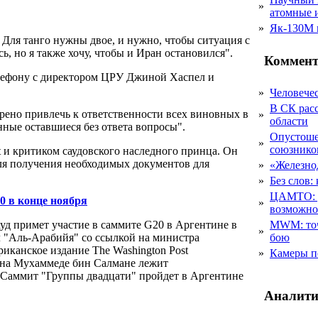
»
атомные 
»
Як-130М г
– Для танго нужны двое, и нужно, чтобы ситуация с
ь, но я также хочу, чтобы и Иран остановился".
Коммент
телефону с директором ЦРУ Джиной Хаспел и
»
Человечес
В СК рас
рено привлечь к ответственности всех виновных в
»
области
нные оставшиеся без ответа вопросы".
Опустоше
»
союзник
 и критиком саудовского наследного принца. Он
для получения необходимых документов для
»
«Железно
»
Без слов:
ЦАМТО: уд
0 в конце ноября
»
возможн
д примет участие в саммите G20 в Аргентине в
MWM: точ
»
л "Аль-Арабийя" со ссылкой на министра
бою
иканское издание The Washington Post
»
Камеры п
 на Мухаммеде бин Салмане лежит
 Саммит "Группы двадцати" пройдет в Аргентине
Аналити