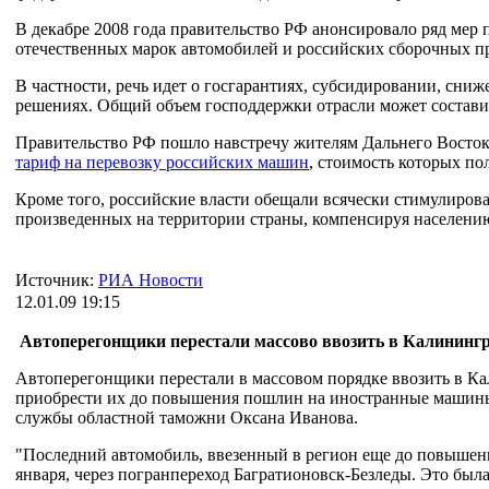
В декабре 2008 года правительство РФ анонсировало ряд мер
отечественных марок автомобилей и российских сборочных п
В частности, речь идет о госгарантиях, субсидировании, сни
решениях. Общий объем господдержки отрасли может составит
Правительство РФ пошло навстречу жителям Дальнего Восто
тариф на перевозку российских машин
, стоимость которых по
Кроме того, российские власти обещали всячески стимулирова
произведенных на территории страны, компенсируя населению 
Источник:
РИА Новости
12.01.09 19:15
Автоперегонщики перестали массово ввозить в Калининг
Автоперегонщики перестали в массовом порядке ввозить в Ка
приобрести их до повышения пошлин на иностранные машины
службы областной таможни Оксана Иванова.
"Последний автомобиль, ввезенный в регион еще до повышени
января, через погранпереход Багратионовск-Безледы. Это была