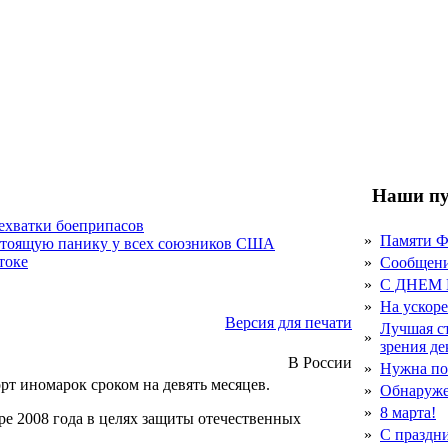
Наши пу
нехватки боеприпасов
»
Памяти 
стоящую панику у всех союзников США
токе
»
Сообщен
»
С ДНЕМ
»
На ускор
Версия для печати
Лучшая с
»
зрения д
В России
»
Нужна по
т иномарок сроком на девять месяцев.
»
Обнаруже
»
8 марта!
е 2008 года в целях защиты отечественных
»
С праздн