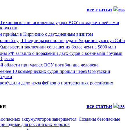
все статьи
 Тихановская не исключила удары ВСУ по маркетплейсам и
лоруссии
 прибыл в Киргизию с двухдневным визитом
овный суд Швеции разрешил передать Украине сухогруз Caffa
Кыргызстан заключили соглашения более чем на $800 млн
ны РФ заявило о поражении двух судов с военными грузами
 Одессы
й области при ударах ВСУ погибли два человека
менее 10 коммерческих судов прошли через Ормузский
 сутки
возбудили дело из-за фейков о притеснениях российских
жи
все статьи
воопасных аккумуляторов завершается. Созданы безопасные
пригодные для российских морозов