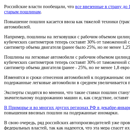
Российские власти пообещали, что
все ввезенные в страну до
старым пошлинам
.
Повышение пошлин касается ввоза как тяжелой техники (тракт
автомобилей.
Например, пошлины на легковушки с рабочим объемом цилиндр
кубических сантиметров теперь составят 30% от таможенной ст
сантиметр объема двигателя (ранее было 25%, но не менее 1,25
Пошлины на легковые автомобили с рабочим объемом цилиндро
кубических сантиметров теперь составят 30% от таможенной ст
сантиметр объема двигателя (ранее - 25%, но не менее 1,8 евро
Изменятся и сроки отнесения автомобилей к подержанным: они
подержанные легковые автомобили в среднем увеличивается поч
Эксперты сходятся во мнении, что такие ставки пошлин стану
значительному подорожанию машин и, как следствие, оставят б
В Приморье и во многих других регионах РФ в декабре-январ
повышения ввозных пошлин на подержанные иномарки.
В свою очередь, ряд российских автопроизводителей уже про
федеральных властей, так как надеются, что эта мера спасет их