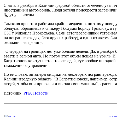
С начала декабря в Калининградской области отмечено увели
иностранный автомобиль. Люди хотели приобрести заграничну
будут увеличены.
Таможня при этом работала крайне медленно, по этому повод
облдумы обращалась к спикеру Госдумы Борису Грызлову, а гу
СЗТУ Михаила Прокофьева. Сами автоперегонщики устраивали
на погранпереходах, блокируя их работу), а один из автомоб
ожидания на границе.
"Очередей на границах нет уже больше недели. Да, в декабре
ввезти в регион авто. Но потом этот объем пошел на убыль. И
Багратионовске - тут не то что очередей, тут вообще ни одной
таможенного управления.
По ее словам, автоперегонщики на некоторых погранперехода
Калининградскую область. "В Багратионовске, например, со
людей, чтобы они приехали и ввезли свои машины", - рассказ
Источник:
РИА Новости