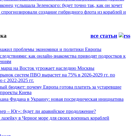
конец услышала Зеленского: будет точно так, как он хочет
спрогнозировали создание гибридного флота из кораблей и
ка
все статьи
нажил проблемы экономики и политики Европы
следствиями: как онлайн-знакомства приводят подростков к
ениям
 марш на Восток угрожает наследию Москвы
рынок систем ПВО вырастет на 75% в 2026-2029 гг. по
 с 2022-2025 гг.
ый бюджет: почему Европа готова платить за устаревшие
 проекты Киева
кана Фидана в Украину: новая посредническая инициатива
ер – Юг»: будет ли аравийское продолжение?
лазейку в Черное море для своих военных кораблей