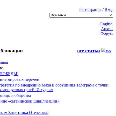
Регистрация
/
Вход
English
Архив
Форум
бликации
все статьи
Фывы
ие
 ПОБЕДЫ!
ение мировых перемен
тратегия по внедрению Маха и обрушения Телеграма с точки
екларируемых целей. И худшая
мощь сообщества
ние «сатанинской цивилизации»
иком Защитника Отечества!