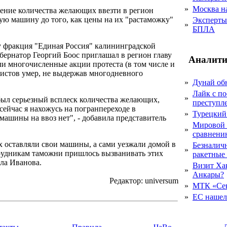
»
Москва на
чение количества желающих ввезти в регион
ю машину до того, как цены на их "растаможку"
Эксперты 
»
БПЛА
у фракция "Единая Россия" калининградской
бернатор Георгий Боос приглашал в регион главу
Аналити
 многочисленные акции протеста (в том числе и
илистов умер, не выдержав многодневного
»
Дунай об
Лайк с по
»
 был серьезный всплеск количества желающих,
преступл
 сейчас я нахожусь на погранпереходе в
»
Турецкий
 машины на ввоз нет", - добавила представитель
Мировой 
»
сравнению
х оставляли свои машины, а сами уезжали домой в
Безналичн
»
трудникам таможни пришлось вызванивать этих
ракетные
ала Иванова.
Визит Ха
»
Анкары?
Редактор: universum
»
МТК «Сев
»
ЕС нашел 