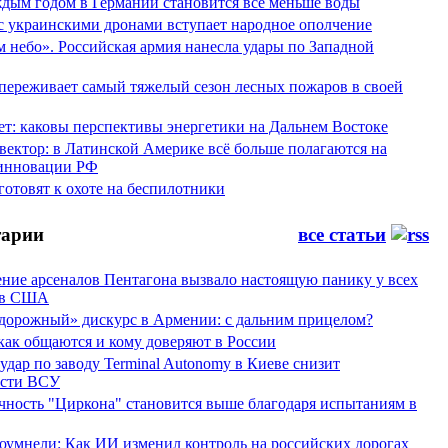
аждым годом в Германии становится все меньше воды
 с украинскими дронами вступает народное ополчение
 небо». Российская армия нанесла удары по Западной
переживает самый тяжелый сезон лесных пожаров в своей
ет: каковы перспективы энергетики на Дальнем Востоке
вектор: в Латинской Америке всё больше полагаются на
инновации РФ
отовят к охоте на беспилотники
арии
все статьи
ние арсеналов Пентагона вызвало настоящую панику у всех
ов США
дорожный» дискурс в Армении: с дальним прицелом?
 как общаются и кому доверяют в России
ар по заводу Terminal Autonomy в Киеве снизит
ости ВСУ
ность "Циркона" становится выше благодаря испытаниям в
оумнели: Как ИИ изменил контроль на российских дорогах