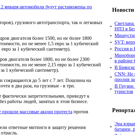
 12 января автомобили будут растаможены по
Новости
оров), грузового автотранспорта, так и легковых
Светлана
»
НПЗ в Бе
»
Мишустин
ов двигателя более 1500, но не более 1800
»
SVT: верх
оимости, но не менее 1,5 евро за 1 кубический
»
Россия и 
 евро за 1 кубический сантиметр).
Миноборо
»
в двигателя более 1800, но не более 2300
в районе
оимости, но не менее 2,15 евро за 1 кубический
»
В Брянско
 за 1 кубический сантиметр).
CNN: Не 
»
пролив за
 сокращаются до 5 лет с 7 лет. Пошлина на
ти в два раза, на грузовые - в три.
В Грузии 
»
туристов
т фактически запретительными, приведут к
ез работы людей, занятых в этом бизнесе.
Репорта
е прошли массовые акции протеста
против
Эра взры
»
вели ответные митинги в защиту решения
батареи, 
 отрасль.