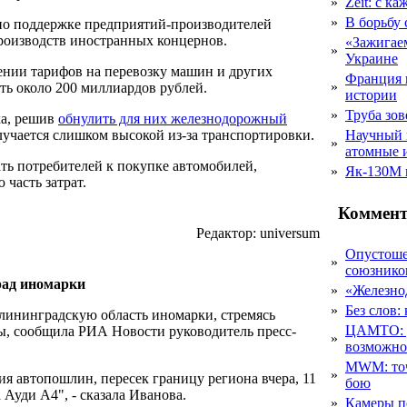
»
Zeit: с к
»
В борьбу
 по поддержке предприятий-производителей
роизводств иностранных концернов.
«Зажигаем
»
Украине
жении тарифов на перевозку машин и других
Франция 
»
ь около 200 миллиардов рублей.
истории
»
Труба зов
ка, решив
обнулить для них железнодорожный
лучается слишком высокой из-за транспортировки.
Научный 
»
атомные 
ть потребителей к покупке автомобилей,
»
Як-130М г
часть затрат.
Коммент
Редактор: universum
Опустоше
»
союзник
рад иномарки
»
«Железно
»
Без слов:
лининградскую область иномарки, стремясь
ЦАМТО: уд
, сообщила РИА Новости руководитель пресс-
»
возможн
MWM: точ
»
я автопошлин, пересек границу региона вчера, 11
бою
 Ауди А4", - сказала Иванова.
»
Камеры п