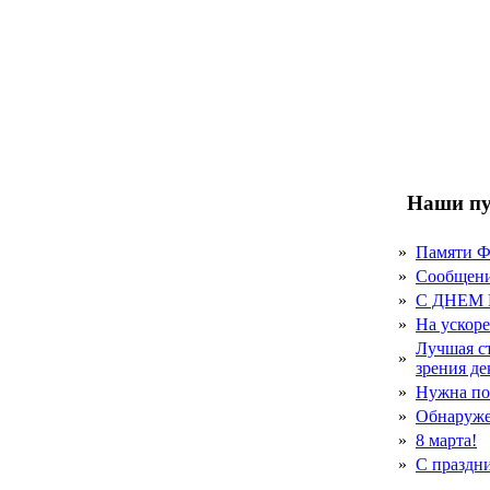
Наши пу
»
Памяти 
»
Сообщен
»
С ДНЕМ
»
На ускор
Лучшая с
»
зрения д
»
Нужна по
»
Обнаруже
»
8 марта!
»
С праздн