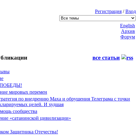
Регистрация
/
Вход
English
Архив
Форум
бликации
все статьи
Фывы
ие
 ПОБЕДЫ!
ение мировых перемен
тратегия по внедрению Маха и обрушения Телеграма с точки
екларируемых целей. И худшая
мощь сообщества
ние «сатанинской цивилизации»
иком Защитника Отечества!