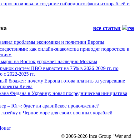
спрогнозировали создание гибридного флота из кораблей и
ка
все статьи
нажил проблемы экономики и политики Европы
следствиями: как онлайн-знакомства приводят подростков к
ениям
 марш на Восток угрожает наследию Москвы
рынок систем ПВО вырастет на 75% в 2026-2029 гг. по
 с 2022-2025 гг.
ый бюджет: почему Европа готова платить за устаревшие
 проекты Киева
кана Фидана в Украину: новая посредническая инициатива
ер – Юг»: будет ли аравийское продолжение?
лазейку в Черное море для своих военных кораблей
Донат
© 2006-2026 Inca Group "War and