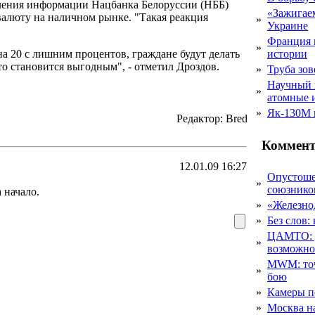
вления информации Нацбанка Белоруссии (НББ)
«Зажигаем
валюту на наличном рынке. "Такая реакция
»
Украине
Франция 
»
на 20 с лишним процентов, граждане будут делать
истории
это становится выгодным", - отметил Дроздов.
»
Труба зов
Научный 
»
атомные 
»
Як-130М г
Редактор: Bred
Коммент
12.01.09 16:27
Опустоше
»
союзник
 начало.
»
«Железно
»
Без слов:
ЦАМТО: уд
»
возможн
MWM: точ
»
бою
»
Камеры п
»
Москва на