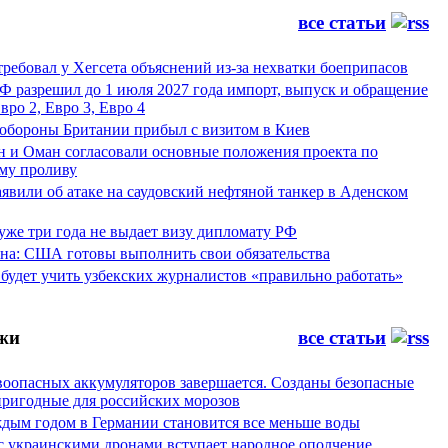
все статьи
ребовал у Хегсета объяснений из-за нехватки боеприпасов
Ф разрешил до 1 июля 2027 года импорт, выпуск и обращение
вро 2, Евро 3, Евро 4
обороны Британии прибыл с визитом в Киев
н и Оман согласовали основные положения проекта по
му проливу
явили об атаке на саудовский нефтяной танкер в Аденском
уже три года не выдает визу дипломату РФ
а: США готовы выполнить свои обязательства
будет учить узбекских журналистов «правильно работать»
жи
все статьи
воопасных аккумуляторов завершается. Созданы безопасные
пригодные для российских морозов
аждым годом в Германии становится все меньше воды
 с украинскими дронами вступает народное ополчение