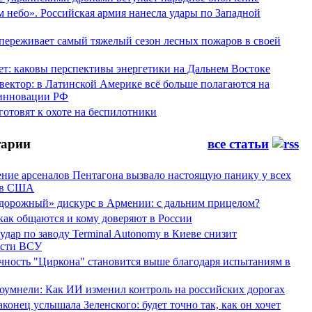
 небо». Российская армия нанесла удары по Западной
переживает самый тяжелый сезон лесных пожаров в своей
ет: каковы перспективы энергетики на Дальнем Востоке
вектор: в Латинской Америке всё больше полагаются на
инновации РФ
отовят к охоте на беспилотники
арии
все статьи
ние арсеналов Пентагона вызвало настоящую панику у всех
ов США
дорожный» дискурс в Армении: с дальним прицелом?
 как общаются и кому доверяют в России
ар по заводу Terminal Autonomy в Киеве снизит
ости ВСУ
ность "Циркона" становится выше благодаря испытаниям в
оумнели: Как ИИ изменил контроль на российских дорогах
конец услышала Зеленского: будет точно так, как он хочет