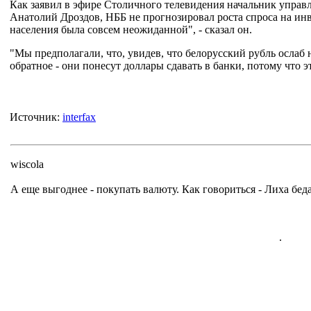
Как заявил в эфире Столичного телевидения начальник упра
Анатолий Дроздов, НББ не прогнозировал роста спроса на ин
населения была совсем неожиданной", - сказал он.
"Мы предполагали, что, увидев, что белорусский рубль ослаб 
обратное - они понесут доллары сдавать в банки, потому что 
Источник:
interfax
wiscola
А еще выгоднее - покупать валюту. Как говориться - Лиха беда
.