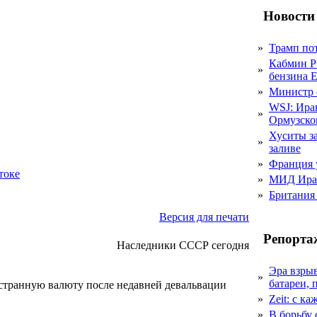
Новости
»
Трамп пот
Кабмин Р
»
бензина Е
»
Министр 
WSJ: Ира
»
Ормузско
Хуситы за
»
заливе
»
Франция 
токе
»
МИД Иран
»
Британия 
Версия для печати
Репорта
Наследники СССР сегодня
Эра взры
»
батареи, 
странную валюту после недавней девальвации
»
Zeit: с к
»
В борьбу