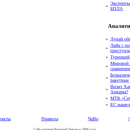
Эксперты 
»
БПЛА
Аналити
»
Дунай об
Лайк с по
»
преступл
»
Турецкий
Мировой 
»
сравнению
Безналичн
»
ракетные
Визит Ха
»
Анкары?
»
МТК «Сев
»
ЕС нашел 
такты
Правила
ЧаВо
Сайт основан Натальей Лаваль в 2006 году