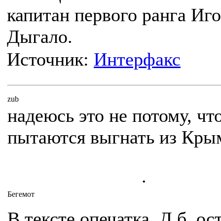
капитан первого ранга Иг
Дыгало.
Источник:
Интерфакс
zub
надеюсь это не потому, чт
пытаются выгнать из Крым
.
Бегемот
В тексте опечатка. Д.б. ос