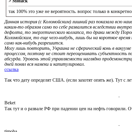
> Mofack
так 100% это уже не вероятность. вопрос только в конкретно
Данная история (c Коломойским) лишний раз показала всю на
каким-то образом само по себе развалится вследствии внутр
дефолта, то энергетического коллапса, то драки между Пор
Коломойским, то еще чего-нибудь, лишь бы на короткое время 
само как-нибудь разрешится.
Могу лишь повторить, Украина не сферический конь в вакууме
процессом, поэтому не стоит переоценивать субъектность п
абсурда. Уровень этой управляемости наглядно продемонстри
дней понял вся намеки и капитулировал.
ссылка
Так что дату определят США. (если захотят опять же). Тут с ле
.
Beket
Так тут и о развале РФ при падении цен на нефть говорили. О
.
timoha