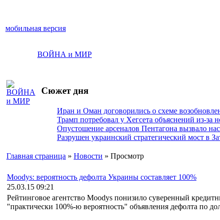
мобильная версия
ВОЙНА и МИР
Сюжет дня
Иран и Оман договорились о схеме возобновле
Трамп потребовал у Хегсета объяснений из-за 
Опустошение арсеналов Пентагона вызвало на
Разрушен украинский стратегический мост в За
Главная страница
»
Новости
» Просмотр
Moodys: вероятность дефолта Украины составляет 100%
25.03.15 09:21
Рейтинговое агентство Moodys понизило суверенный кредитн
"практически 100%-ю вероятность" объявления дефолта по до