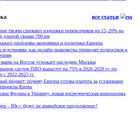
ка
все статьи
ные тягачи снижают издержки перевозчиков на 15–20% на
х длиной свыше 700 км
нажил проблемы экономики и политики Европы
следствиями: как онлайн-знакомства приводят подростков к
ениям
 марш на Восток угрожает наследию Москвы
рынок систем ПВО вырастет на 75% в 2026-2029 гг. по
 с 2022-2025 гг.
ый бюджет: почему Европа готова платить за устаревшие
 проекты Киева
кана Фидана в Украину: новая посредническая инициатива
ер – Юг»: будет ли аравийское продолжение?