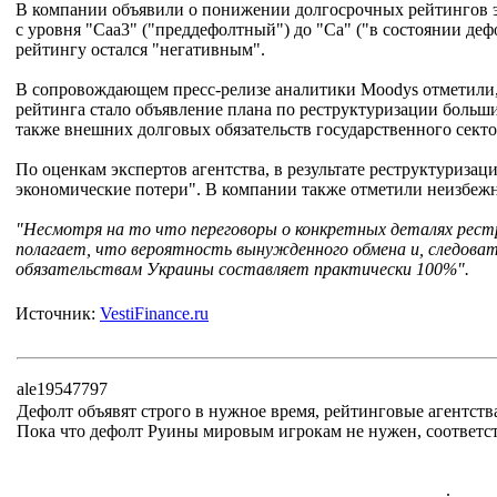
В компании объявили о понижении долгосрочных рейтингов э
с уровня "Caa3" ("преддефолтный") до "Cа" ("в состоянии деф
рейтингу остался "негативным".
В сопровождающем пресс-релизе аналитики Moodys отметили
рейтинга стало объявление плана по реструктуризации боль
также внешних долговых обязательств государственного секто
По оценкам экспертов агентства, в результате реструктуриза
экономические потери". В компании также отметили неизбежн
"Несмотря на то что переговоры о конкретных деталях рест
полагает, что вероятность вынужденного обмена и, следова
обязательствам Украины составляет практически 100%".
Источник:
VestiFinance.ru
ale19547797
Дефолт объявят строго в нужное время, рейтинговые агентств
Пока что дефолт Руины мировым игрокам не нужен, соответст
.