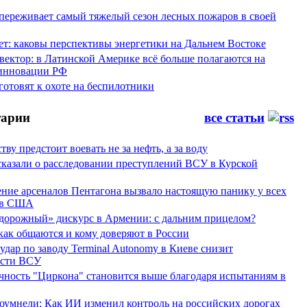
переживает самый тяжелый сезон лесных пожаров в своей
ет: каковы перспективы энергетики на Дальнем Востоке
вектор: в Латинской Америке всё больше полагаются на
инновации РФ
отовят к охоте на беспилотники
арии
все статьи
тву предстоит воевать не за нефть, а за воду
сказали о расследовании преступлений ВСУ в Курской
ние арсеналов Пентагона вызвало настоящую панику у всех
ов США
дорожный» дискурс в Армении: с дальним прицелом?
 как общаются и кому доверяют в России
ар по заводу Terminal Autonomy в Киеве снизит
ости ВСУ
ность "Циркона" становится выше благодаря испытаниям в
оумнели: Как ИИ изменил контроль на российских дорогах