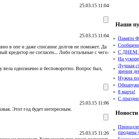
25.03.15 11:04
Наши пу
25.03.15 11:04
»
Памяти 
»
Сообщен
вно в опе и даже списание долгов не поможет. Да
»
С ДНЕМ
ный кредитор не согласен... Либо остальные с чего-
»
На ускор
Лучшая с
у вела однозначно и бесповоротно. Вопрос был,
»
зрения д
»
Нужна по
»
Обнаруже
»
8 марта!
»
С праздн
25.03.15 11:06
ковая. Этот год будет интересным.
Новости
Принадле
»
проданы 
25.03.15 11:26