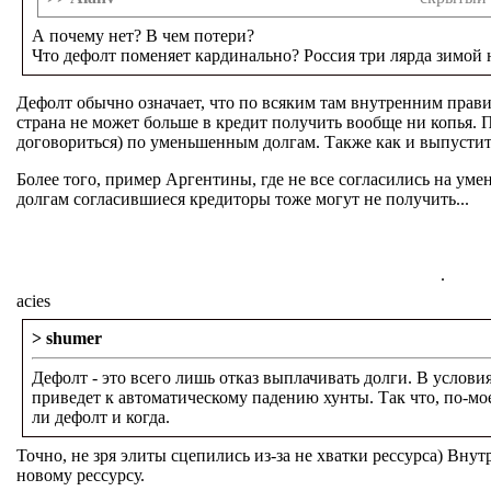
А почему нет? В чем потери?
Что дефолт поменяет кардинально? Россия три лярда зимой 
Дефолт обычно означает, что по всяким там внутренним прави
страна не может больше в кредит получить вообще ни копья. По
договориться) по уменьшенным долгам. Также как и выпустит
Более того, пример Аргентины, где не все согласились на ум
долгам согласившиеся кредиторы тоже могут не получить...
.
acies
> shumer
Дефолт - это всего лишь отказ выплачивать долги. В услови
приведет к автоматическому падению хунты. Так что, по-мое
ли дефолт и когда.
Точно, не зря элиты сцепились из-за не хватки рессурса) Внут
новому рессурсу.