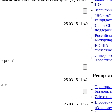
жка не помогает. Хотя может еще денег додкинут,
Банки на
»
ПО
»
Зеленски
"Яблоко" 
»
кандидато
25.03.15 11:40
Сенат СШ
»
поддержке
Российск
»
Междунар
В США пр
»
фюзеляже
Лидеры с
»
Хорвати
 вернет?
Репорта
25.03.15 11:42
дате.
Эра взры
»
батареи, 
»
Zeit: с к
»
В борьбу
25.03.15 11:56
«Зажигаем
»