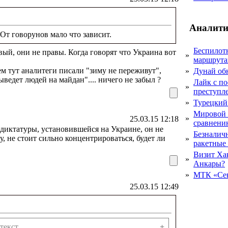
Аналити
 От говорунов мало что зависит.
Беспилот
вый, они не правы. Когда говорят что Украина вот
»
маршрута
ем тут аналитеги писали "зиму не переживут",
»
Дунай об
ыведет людей на майдан".... ничего не забыл ?
Лайк с по
»
преступл
»
Турецкий
Мировой 
»
25.03.15 12:18
сравнению
 диктатуры, установившейся на Украине, он не
Безналичн
, не стоит сильно концентрироваться, будет ли
»
ракетные
Визит Ха
»
Анкары?
»
МТК «Сев
25.03.15 12:49
текст
+