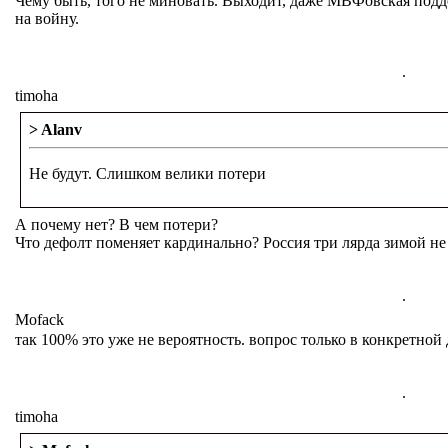
Чему быть, того не миновать. Выходит, даже МВФовская подде
на войну.
.
timoha
> Alanv
Не будут. Слишком велики потери
А почему нет? В чем потери?
Что дефолт поменяет кардинально? Россия три лярда зимой не
.
Mofack
так 100% это уже не вероятность. вопрос только в конкретной 
.
timoha