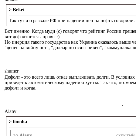
> Beket
Так тут и о развале РФ при падении цен на нефть говорили.
Вот именно. Когда муди (с) говорят что рейтинг России треше
вот дефолтнется - правы :)
Но инерция такого государства как Украина оказалось выше ч
"денег на войну нет", "доллар по псят гривен", "коммуналка в
.
shumer
Дефолт - это всего лишь отказ выплачивать долги. В условиях
приведет к автоматическому падению хунты. Так что, по-моему
дефолт и когда.
.
Alanv
> timoha
>> Alanv
скрытый 