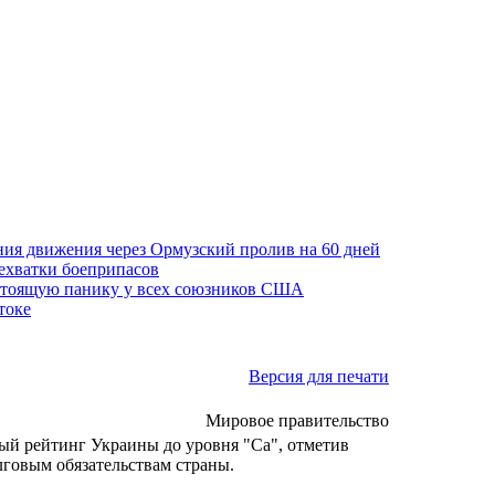
ния движения через Ормузский пролив на 60 дней
нехватки боеприпасов
стоящую панику у всех союзников США
токе
Версия для печати
Мировое правительство
ый рейтинг Украины до уровня "Ca", отметив
лговым обязательствам страны.