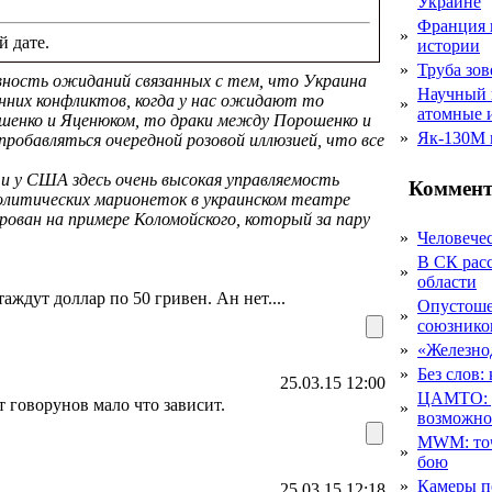
Украине
Франция 
»
й дате.
истории
»
Труба зов
ивность ожиданий связанных с тем, что Украина
Научный 
енних конфликтов, когда у нас ожидают то
»
атомные 
ошенко и Яценюком, то драки между Порошенко и
»
Як-130М г
пробавляться очередной розовой иллюзией, что все
 и у США здесь очень высокая управляемость
Коммент
олитических марионеток в украинском театре
рован на примере Коломойского, который за пару
»
Человечес
В СК рас
»
области
таждут доллар по 50 гривен. Ан нет....
Опустоше
»
союзник
»
«Железно
»
Без слов:
25.03.15 12:00
ЦАМТО: уд
т говорунов мало что зависит.
»
возможн
MWM: точ
»
бою
»
Камеры п
25.03.15 12:18