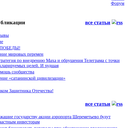
Форум
бликации
все статьи
Фывы
ие
 ПОБЕДЫ!
ение мировых перемен
тратегия по внедрению Маха и обрушения Телеграма с точки
екларируемых целей. И худшая
мощь сообщества
ние «сатанинской цивилизации»
иком Защитника Отечества!
все статьи
жащие государству акции аэропорта Шереметьево будут
частным инвесторам