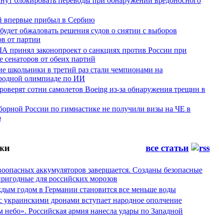
чнут блокировать переводы при обнаружении вредоносного
й впервые прибыл в Сербию
будет обжаловать решения судов о снятии с выборов
в от партии
А принял законопроект о санкциях против России при
 сенаторов от обеих партий
ие школьники в третий раз стали чемпионами на
одной олимпиаде по ИИ
оверят сотни самолетов Boeing из-за обнаружения трещин в
борной России по гимнастике не получили визы на ЧЕ в
ю
жи
все статьи
воопасных аккумуляторов завершается. Созданы безопасные
пригодные для российских морозов
аждым годом в Германии становится все меньше воды
 с украинскими дронами вступает народное ополчение
 небо». Российская армия нанесла удары по Западной