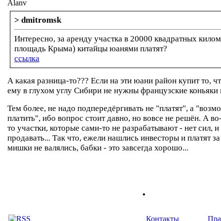
Alanv
> dmitromsk
Интересно, за аренду участка в 20000 квадратных килом
площадь Крыма) китайцы юанями платят?
ссылка
А какая разница-то??? Если на эти юани район купит то, чт
ему в глухом углу Сибири не нужны французские коньяки 
Тем более, не надо подпередёргивать не "платят", а "возм
платить", ибо вопрос стоит давно, но вовсе не решён. А в
то участки, которые сами-то не разрабатывают - нет сил, и
продавать... Так что, ежели нашлись инвесторы и платят за
мишки не валялись, бабки - это завсегда хорошо...
.
Контакты
Пра