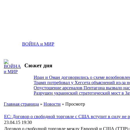
ВОЙНА и МИР
Сюжет дня
Иран и Оман договорились о схеме возобновле
Трамп потребовал у Хегсета объяснений из-за 
Опустошение арсеналов Пентагона вызвало на
Разрушен украинский стратегический мост в За
Главная страница
»
Новости
» Просмотр
ЕС: Договор о свободной торговле с США вступит в силу не р
23.04.15 19:30
Договор о свободной торговле между Европой и США (TTIP) мо