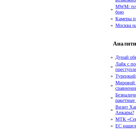
MWM: точ
»
бою
»
Камеры п
»
Москва на
Аналити
»
Дунай об
Лайк с по
»
преступл
»
Турецкий
Мировой 
»
сравнению
Безналичн
»
ракетные
Визит Ха
»
Анкары?
»
МТК «Сев
»
ЕС нашел 