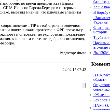
батареи, 
ь заключено во время президентства Барака
»
Zeit: с к
ах с США Игнасио Гарсиа-Берсеро в интервью
, однако, выразил мнение, что ключевые элементы
»
В борьбу
«Зажигаем
»
Украине
е сопротивление TTIP в этой стране, в конечном
Франция 
стоянии понять накала протестов в ФРГ, поскольку
»
истории
 экспорта и опережает по экспортным показателям
»
Труба зов
мания, в конечном счете, не одобрила соглашения,
Научный 
-Берсеро.
»
атомные 
»
Як-130М г
Редактор: Фыва
Коммент
24.04.15 07:42
В СК рас
»
области
Опустоше
»
союзник
»
«Железно
»
Без слов:
ЦАМТО: уд
»
возможн