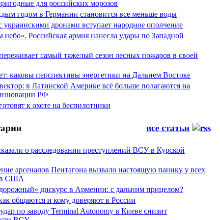
пригодные для российских морозов
аждым годом в Германии становится все меньше воды
 с украинскими дронами вступает народное ополчение
 небо». Российская армия нанесла удары по Западной
переживает самый тяжелый сезон лесных пожаров в своей
ет: каковы перспективы энергетики на Дальнем Востоке
вектор: в Латинской Америке всё больше полагаются на
инновации РФ
отовят к охоте на беспилотники
арии
все статьи
сказали о расследовании преступлений ВСУ в Курской
ние арсеналов Пентагона вызвало настоящую панику у всех
ов США
дорожный» дискурс в Армении: с дальним прицелом?
 как общаются и кому доверяют в России
ар по заводу Terminal Autonomy в Киеве снизит
ости ВСУ