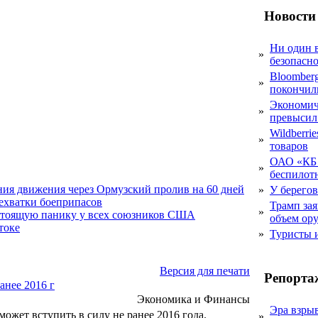
Новости
Ни один 
»
безопасн
Bloomber
»
покончил
Экономич
»
превысил
Wildberri
»
товаров
ОАО «КБ 
»
беспилот
ния движения через Ормузский пролив на 60 дней
»
У берегов
нехватки боеприпасов
Трамп за
»
стоящую панику у всех союзников США
объем ор
токе
»
Туристы 
Версия для печати
Репорта
анее 2016 г
Экономика и Финансы
Эра взры
жет вступить в силу не ранее 2016 года.
»