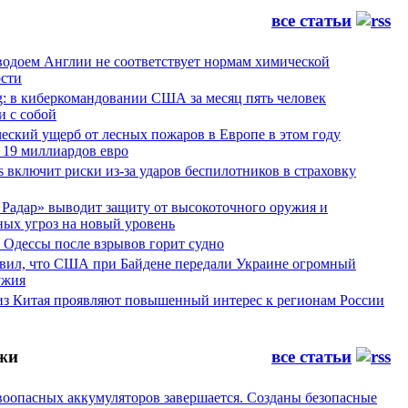
все статьи
водоем Англии не соответствует нормам химической
ости
g: в киберкомандовании США за месяц пять человек
и с собой
еский ущерб от лесных пожаров в Европе в этом году
 19 миллиардов евро
es включит риски из-за ударов беспилотников в страховку
Радар» выводит защиту от высокоточного оружия и
ных угроз на новый уровень
 Одессы после взрывов горит судно
явил, что США при Байдене передали Украине огромный
ужия
из Китая проявляют повышенный интерес к регионам России
жи
все статьи
воопасных аккумуляторов завершается. Созданы безопасные