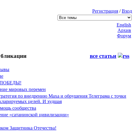
Регистрация
/
Вход
English
Архив
Форум
бликации
все статьи
Фывы
ие
 ПОБЕДЫ!
ение мировых перемен
тратегия по внедрению Маха и обрушения Телеграма с точки
екларируемых целей. И худшая
мощь сообщества
ние «сатанинской цивилизации»
иком Защитника Отечества!