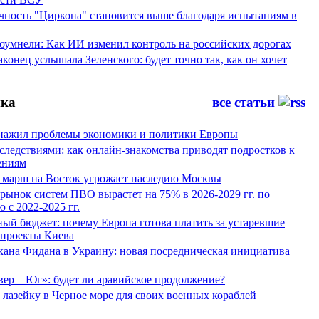
ность "Циркона" становится выше благодаря испытаниям в
оумнели: Как ИИ изменил контроль на российских дорогах
конец услышала Зеленского: будет точно так, как он хочет
ка
все статьи
нажил проблемы экономики и политики Европы
следствиями: как онлайн-знакомства приводят подростков к
ениям
 марш на Восток угрожает наследию Москвы
рынок систем ПВО вырастет на 75% в 2026-2029 гг. по
 с 2022-2025 гг.
ый бюджет: почему Европа готова платить за устаревшие
 проекты Киева
кана Фидана в Украину: новая посредническая инициатива
ер – Юг»: будет ли аравийское продолжение?
лазейку в Черное море для своих военных кораблей