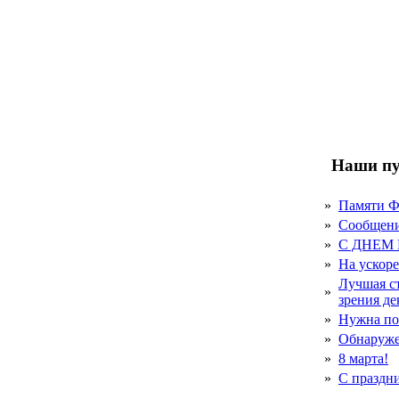
Наши пу
»
Памяти 
»
Сообщен
»
С ДНЕМ
»
На ускор
Лучшая с
»
зрения д
»
Нужна по
»
Обнаруже
»
8 марта!
»
С праздн