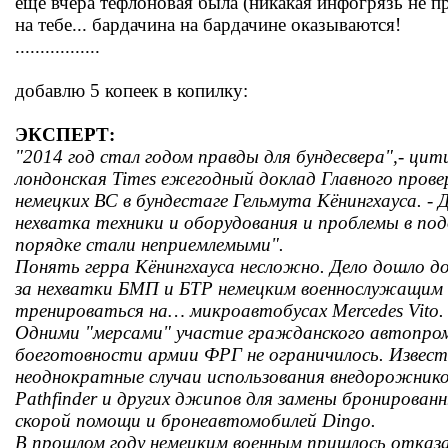
ещё вчера тефлоновая была (никакая инфогрязь не пр
на тебе... бардачина на бардачине оказываются!
.................
добавлю 5 копеек в копилку:
ЭКСПЕРТ:
"2014 год стал годом правды для бундесвера",- ци
лондонская Times ежегодный доклад Главного пров
немецких ВС в бундестаге Гельмута Кёнингхауса. -
нехватка техники и оборудования и проблемы в по
порядке стали неприемлемыми".
Понять герра Кёнингхауса несложно. Дело дошло до
за нехватки БМП и БТР немецким военнослужащим
тренироваться на… микроавтобусах Mercedes Vito.
Одними "мерсами" участие гражданского автопро
боеготовности армии ФРГ не ограничилось. Извес
неоднократные случаи использования внедорожнико
Pathfinder и других джипов для замены бронирован
скорой помощи и бронеавтомобилей Dingo.
В прошлом году немецким военным пришлось отказ