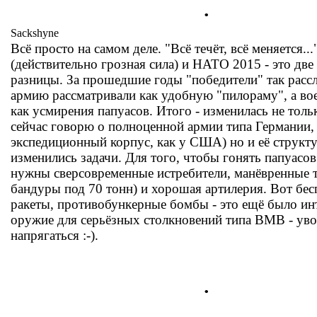
.
Sackshyne
Всё просто на самом деле. "Всё течёт, всё меняется..
(действительно грозная сила) и НАТО 2015 - это дв
разницы. За прошедшие годы "победители" так рассл
армию рассматривали как удобную "пилораму", а вое
как усмирения папуасов. Итого - изменилась не толь
сейчас говорю о полноценной армии типа Германии, 
экспедиционный корпус, как у США) но и её структур
изменились задачи. Для того, чтобы гонять папуасов
нужны сверсовременные истребители, манёвренные т
бандуры под 70 тонн) и хорошая артилерия. Вот бес
ракеты, противобункерные бомбы - это ещё было инт
оружие для серьёзных столкновений типа ВМВ - увол
напрягаться :-).
.