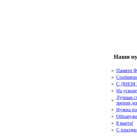
Наши пу
»
Памяти 
»
Сообщен
»
С ДНЕМ
»
На ускор
Лучшая с
»
зрения д
»
Нужна по
»
Обнаруже
»
8 марта!
»
С праздн