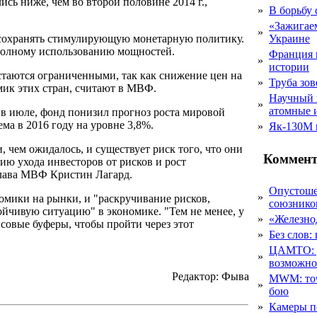
сь ниже, чем во второй половине 2014 г.,
»
В борьбу
«Зажигаем
»
сохранять стимулирующую монетарную политику.
Украине
еполному использованию мощностей.
Франция 
»
истории
таются ограниченными, так как снижение цен на
»
Труба зов
мик этих стран, считают в МВФ.
Научный 
»
атомные 
в июле, фонд понизил прогноз роста мировой
ма в 2016 году на уровне 3,8%.
»
Як-130М г
 чем ожидалось, и существует риск того, что они
Коммент
ию ухода инвесторов от рисков и рост
глава МВФ Кристин Лагард.
Опустоше
»
омики на рынки, и "раскручивание рисков,
союзник
ойчивую ситуацию" в экономике. "Тем не менее, у
»
«Железно
совые буферы, чтобы пройти через этот
»
Без слов:
ЦАМТО: уд
»
возможн
Редактор: Фыва
MWM: точ
»
бою
»
Камеры п