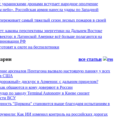
 с украинскими дронами вступает народное ополчение
 небо». Российская армия нанесла удары по Западной
переживает самый тяжелый сезон лесных пожаров в своей
ет: каковы перспективы энергетики на Дальнем Востоке
вектор: в Латинской Америке всё больше полагаются на
инновации РФ
отовят к охоте на беспилотники
арии
все статьи
ние арсеналов Пентагона вызвало настоящую панику у всех
ов США
дорожный» дискурс в Армении: с дальним прицелом?
 как общаются и кому доверяют в России
ар по заводу Terminal Autonomy в Киеве снизит
ости ВСУ
ность "Циркона" становится выше благодаря испытаниям в
оумнели: Как ИИ изменил контроль на российских дорогах