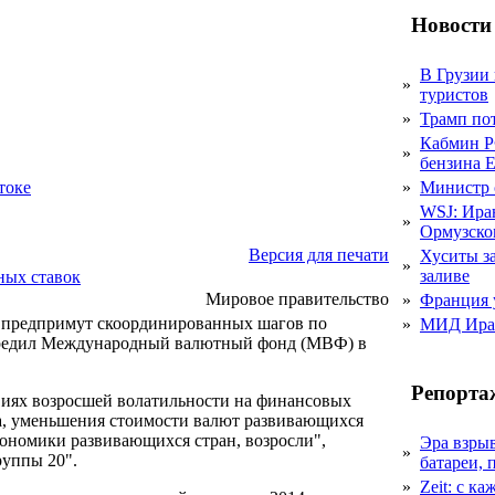
Новости
В Грузии 
»
туристов
»
Трамп пот
Кабмин Р
»
бензина Е
»
Министр 
токе
WSJ: Ира
»
Ормузско
Версия для печати
Хуситы за
»
заливе
ных ставок
Мировое правительство
»
Франция 
 предпримут скоординированных шагов по
»
МИД Иран
упредил Международный валютный фонд (МВФ) в
Репорта
виях возросшей волатильности на финансовых
ла, уменьшения стоимости валют развивающихся
кономики развивающихся стран, возросли",
Эра взры
»
руппы 20".
батареи, 
»
Zeit: с к