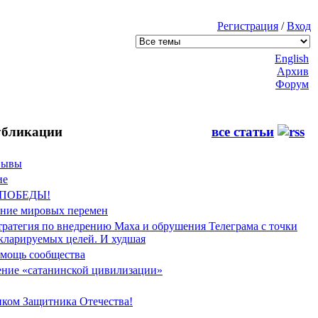
Регистрация
/
Вход
English
Архив
Форум
бликации
все статьи
Фывы
ие
 ПОБЕДЫ!
ение мировых перемен
тратегия по внедрению Маха и обрушения Телеграма с точки
екларируемых целей. И худшая
мощь сообщества
ние «сатанинской цивилизации»
иком Защитника Отечества!