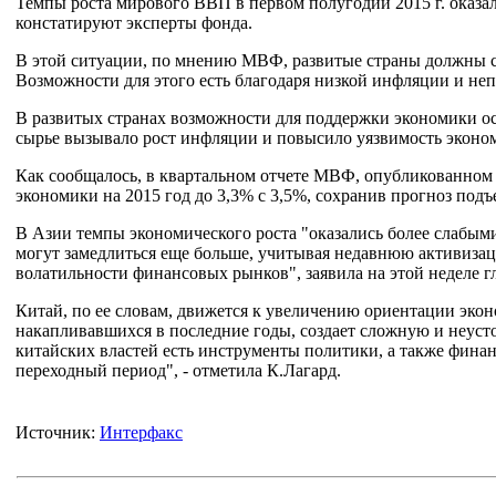
Темпы роста мирового ВВП в первом полугодии 2015 г. оказали
констатируют эксперты фонда.
В этой ситуации, по мнению МВФ, развитые страны должны 
Возможности для этого есть благодаря низкой инфляции и н
В развитых странах возможности для поддержки экономики ос
сырье вызывало рост инфляции и повысило уязвимость эконо
Как сообщалось, в квартальном отчете МВФ, опубликованном 
экономики на 2015 год до 3,3% с 3,5%, сохранив прогноз подъе
В Азии темпы экономического роста "оказались более слабыми,
могут замедлиться еще больше, учитывая недавнюю активизац
волатильности финансовых рынков", заявила на этой неделе 
Китай, по ее словам, движется к увеличению ориентации экон
накапливавшихся в последние годы, создает сложную и неуст
китайских властей есть инструменты политики, а также финан
переходный период", - отметила К.Лагард.
Источник:
Интерфакс