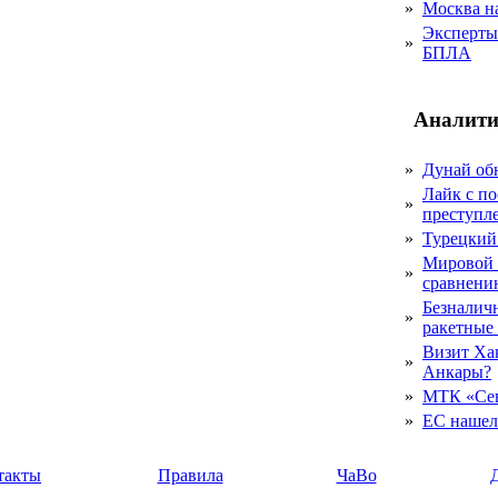
»
Москва на
Эксперты 
»
БПЛА
Аналити
»
Дунай об
Лайк с по
»
преступл
»
Турецкий
Мировой 
»
сравнению
Безналичн
»
ракетные
Визит Ха
»
Анкары?
»
МТК «Сев
»
ЕС нашел 
такты
Правила
ЧаВо