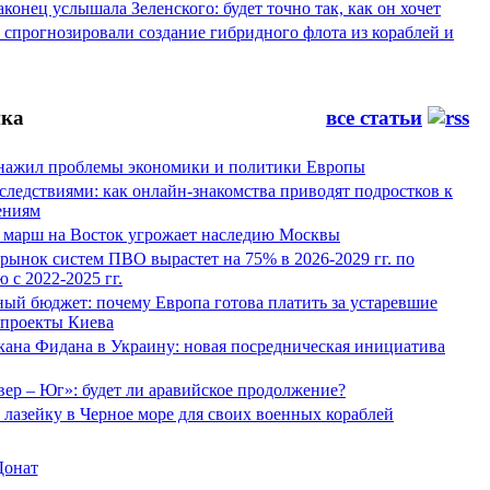
конец услышала Зеленского: будет точно так, как он хочет
спрогнозировали создание гибридного флота из кораблей и
ка
все статьи
нажил проблемы экономики и политики Европы
следствиями: как онлайн-знакомства приводят подростков к
ениям
 марш на Восток угрожает наследию Москвы
рынок систем ПВО вырастет на 75% в 2026-2029 гг. по
 с 2022-2025 гг.
ый бюджет: почему Европа готова платить за устаревшие
 проекты Киева
кана Фидана в Украину: новая посредническая инициатива
ер – Юг»: будет ли аравийское продолжение?
лазейку в Черное море для своих военных кораблей
Донат