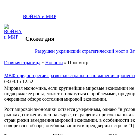
ВОЙНА и МИР
Сюжет дня
Разрушен украинский стратегический мост в За
Главная страница
»
Новости
» Просмотр
МВФ предостерегает развитые страны от повышения процент
03.09.15 12:52
Мировая экономика, если крупнейшие мировые экономики не
поддержке ее роста, может столкнуться с проблемами, пред
очередном обзоре состояния мировой экономики.
Рост мировой экономики остается умеренным, однако "в усло
рынках, снижения цен на сырье, сокращения притока капита
стран риски замедления мировой экономики, в особенности э
говорится в обзоре, опубликованном в преддверии встречи "Г