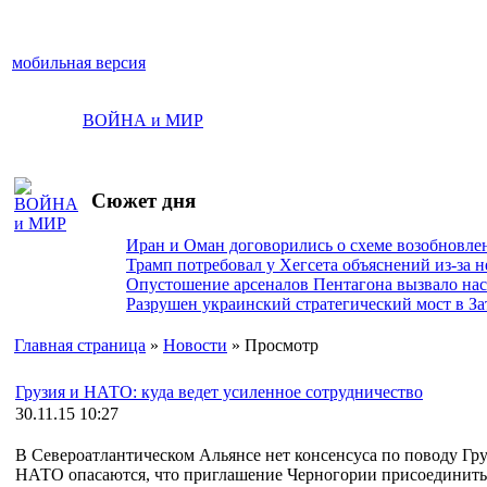
мобильная версия
ВОЙНА и МИР
Сюжет дня
Иран и Оман договорились о схеме возобновле
Трамп потребовал у Хегсета объяснений из-за 
Опустошение арсеналов Пентагона вызвало на
Разрушен украинский стратегический мост в За
Главная страница
»
Новости
» Просмотр
Грузия и НАТО: куда ведет усиленное сотрудничество
30.11.15 10:27
В Североатлантическом Альянсе нет консенсуса по поводу Гру
НАТО опасаются, что приглашение Черногории присоединиться