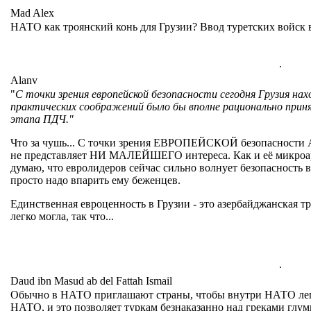
Mad Alex
НАТО как троянский конь для Грузии? Ввод туретских войск 
.
Alanv
"
С точки зрения европейской безопасности сегодня Грузия нах
практических соображений было бы вполне рационально приня
этапа ПДЧ."
Что за чушь... С точки зрения ЕВРОПЕЙСКОЙ безопасности
не представляет НИ МАЛЕЙШЕГО интереса. Как и её микроар
думаю, что евролидеров сейчас сильно волнует безопасность 
просто надо впарить ему беженцев.
Единственная евроценность в Грузии - это азербайджанская тру
легко могла, так что...
.
Daud ibn Masud ab del Fattah Ismail
Обычно в НАТО приглашают страны, чтобы внутри НАТО легче
НАТО, и это позволяет туркам безнаказанно над греками глум