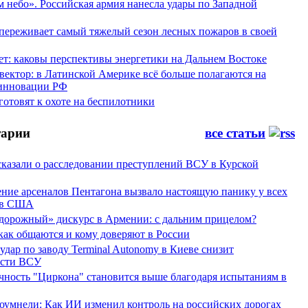
 небо». Российская армия нанесла удары по Западной
переживает самый тяжелый сезон лесных пожаров в своей
ет: каковы перспективы энергетики на Дальнем Востоке
вектор: в Латинской Америке всё больше полагаются на
инновации РФ
отовят к охоте на беспилотники
арии
все статьи
сказали о расследовании преступлений ВСУ в Курской
ние арсеналов Пентагона вызвало настоящую панику у всех
ов США
дорожный» дискурс в Армении: с дальним прицелом?
 как общаются и кому доверяют в России
ар по заводу Terminal Autonomy в Киеве снизит
ости ВСУ
ность "Циркона" становится выше благодаря испытаниям в
оумнели: Как ИИ изменил контроль на российских дорогах