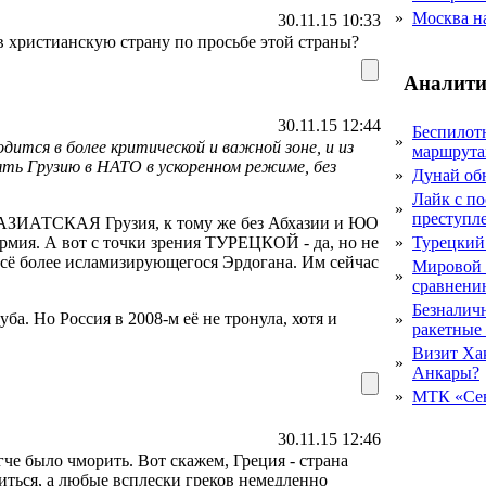
»
Москва на
30.11.15 10:33
в христианскую страну по просьбе этой страны?
Аналити
30.11.15 12:44
Беспилот
»
одится в более критической и важной зоне, и из
маршрута
ть Грузию в НАТО в ускоренном режиме, без
»
Дунай об
Лайк с по
»
преступл
 АЗИАТСКАЯ Грузия, к тому же без Абхазии и ЮО
мия. А вот с точки зрения ТУРЕЦКОЙ - да, но не
»
Турецкий
всё более исламизирующегося Эрдогана. Им сейчас
Мировой 
»
сравнению
Безналичн
ба. Но Россия в 2008-м её не тронула, хотя и
»
ракетные
Визит Ха
»
Анкары?
»
МТК «Сев
30.11.15 12:46
 было чморить. Вот скажем, Греция - страна
иться, а любые всплески греков немедленно