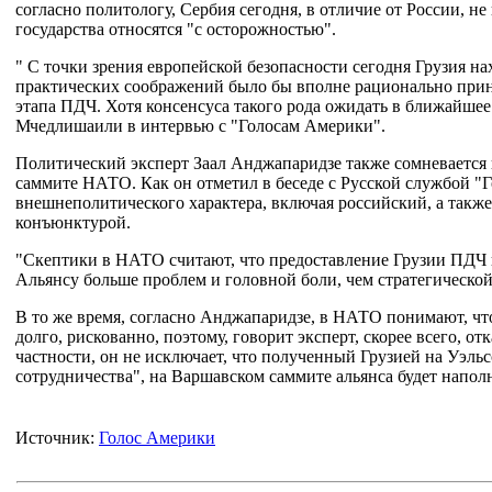
согласно политологу, Сербия сегодня, в отличие от России, не
государства относятся "с осторожностью".
" С точки зрения европейской безопасности сегодня Грузия на
практических соображений было бы вполне рационально прин
этапа ПДЧ. Хотя консенсуса такого рода ожидать в ближайшее 
Мчедлишаили в интервью с "Голосам Америки".
Политический эксперт Заал Анджапаридзе также сомневается 
саммите НАТО. Как он отметил в беседе с Русской службой "
внешнеполитического характера, включая российский, а такж
конъюнктурой.
"Скептики в НАТО считают, что предоставление Грузии ПДЧ 
Альянсу больше проблем и головной боли, чем стратегической 
В то же время, согласно Анджапаридзе, в НАТО понимают, чт
долго, рискованно, поэтому, говорит эксперт, скорее всего, о
частности, он не исключает, что полученный Грузией на Уэль
сотрудничества", на Варшавском саммите альянса будет напо
Источник:
Голос Америки