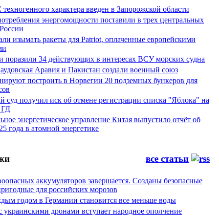
 техногенного характера введен в Запорожской области
потребления энергомощности поставили в трех центральных
 России
и изымать ракеты для Patriot, оплаченные европейскими
ми
и поразили 34 действующих в интересах ВСУ морских судна
Саудовская Аравия и Пакистан создали военный союз
ируют построить в Норвегии 20 подземных бункеров для
сов
 суд получил иск об отмене регистрации списка "Яблока" на
 ГД
ьное энергетическое управление Китая выпустило отчёт об
25 года в атомной энергетике
жи
все статьи
воопасных аккумуляторов завершается. Созданы безопасные
пригодные для российских морозов
аждым годом в Германии становится все меньше воды
 с украинскими дронами вступает народное ополчение