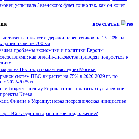
конец услышала Зеленского: будет точно так, как он хочет
ка
все статьи
ные тягачи снижают издержки перевозчиков на 15–20% на
х длиной свыше 700 км
нажил проблемы экономики и политики Европы
следствиями: как онлайн-знакомства приводят подростков к
ениям
 марш на Восток угрожает наследию Москвы
рынок систем ПВО вырастет на 75% в 2026-2029 гг. по
 с 2022-2025 гг.
ый бюджет: почему Европа готова платить за устаревшие
 проекты Киева
кана Фидана в Украину: новая посредническая инициатива
ер – Юг»: будет ли аравийское продолжение?