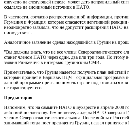
озвучено на следующей неделе, может дать неправильный сиг
ссылаясь на анонимный источник в НАТО.
В частности, согласно распространенной информации, против
Германия и Франция, которые опасаются негативной реакции
неоднократно заявляла, что не допустит расширения НАТО на 
последствия".
Аналогичное заявление сделал находящийся в Грузии на прош
"Вы должны знать, что не все члены Североатлантического аль
станет членом НАТО через один, два или три года. По этому в
заявил Ринкевичс в интервью грузинским СМИ.
Примечательно, что Грузия надеется получить план действий
который пройдет в Варшаве. ПДЧ – официальная программа по
данной программе призвано помочь стране подготовиться к в
не гарантирует его.
Предыстория
Напомним, что на саммите НАТО в Бухаресте в апреле 2008 го
действий по членству. Тем не менее, лидеры НАТО заверили Гр
членом Североатлантического альянса. После войны с Россией
занимавший тогда пост президента Грузии, назвал принятое в