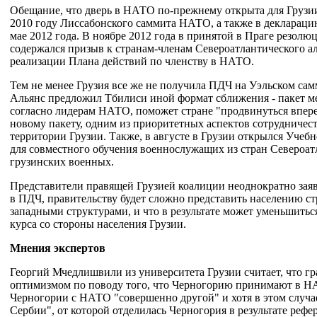
Обещание, что дверь в НАТО по-прежнему открыта для Грузии
2010 году Лиссабонского саммита НАТО, а также в деклараци
мае 2012 года. В ноябре 2012 года в принятой в Праге резо
содержался призыв к странам-членам Североатлантического а
реализации Плана действий по членству в НАТО.
Тем не менее Грузия все же не получила ПДЧ на Уэльском самм
Альянс предложил Тбилиси иной формат сближения - пакет ме
согласно лидерам НАТО, поможет стране "продвинуться вперед
новому пакету, одним из приоритетных аспектов сотрудничес
территории Грузии. Также, в августе в Грузии открылся Уче
для совместного обучения военнослужащих из стран Североат
грузинских военных.
Представители правящей Грузией коалиции неоднократно заявл
в ПДЧ, правительству будет сложно представить населению с
западными структурами, и что в результате может уменьшить
курса со стороны населения Грузии.
Мнения экспертов
Георгий Мчедлишвили из университета Грузии считает, что гр
оптимизмом по поводу того, что Черногорию принимают в НА
Черногории с НАТО "совершенно другой" и хотя в этом случа
Сербии", от которой отделилась Черногория в результате рефе