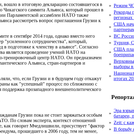
, вошло в итоговую декларацию состоявшегося в
»
Режим ЧС
ю Чикагского саммита Альянса, который прошел в
Рекорды 
»
люции Парламентской ассамблеи НАТО также
регионах
льянса рассмотреть вопрос приглашения Грузии к
США начал
»
партнера
ите в сентябре 2014 года, однако вместо него
»
ВС Росси
р "усиленного сотрудничества", который,
»
Турция, 
 в подготовке к членству в альянсе". Согласно
США план
»
тва является проведение учений НАТО на
боеприпа
бно-тренировочный центр НАТО. Он предназначен
Верховный
лантического Альянса, стран-партнеров и
»
выборы в
Национал
»
яли, что, если Грузии и в будущем году откажут
итогах 20
траны как "успешный" процесс по сближению с
ся поддержка прозападного внешнеполитического
Репорта
Эра взры
»
ажданам Грузии пока не стоит заряжаться особым
батареи, 
ТО. По словам эксперта, контекст отношений
»
Zeit: с к
е, как говорит Мчедлишвили, присуствует "фактор
»
В борьбу
рендума, прошедшего в 2006 году, тем не менее,