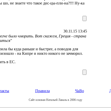
 шо, не знаете что такое дис-цы-пли-на?!!! Ну-ка
30.11.15 13:45
гче было чморить. Вот скажем, Греция - страна
миться"
а бы куда раньше и быстрее, а поводов для
оизошло - на Кипре и никто никого не зачморил.
ить в ЕС.
такты
Правила
ЧаВо
Сайт основан Натальей Лаваль в 2006 году