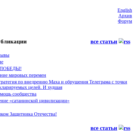
English
Архив
Форум
бликации
все статьи
Фывы
ие
 ПОБЕДЫ!
ение мировых перемен
тратегия по внедрению Маха и обрушения Телеграма с точки
екларируемых целей. И худшая
мощь сообщества
ние «сатанинской цивилизации»
иком Защитника Отечества!
все статьи