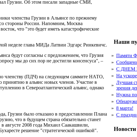
нал Грузии. Об этом писали западные СМИ,
ники членства Грузии в Альянсе по прежнему
 со стороны России. Напомним, Москва
восток, что "это будет иметь катастрофические
Наши пу
лой неделе глава МИДа Латвии Эдгарс Ринкевичс.
янса будут согласны с предложением, что Грузия
»
Памяти 
опросу мы до сих пор не достигли консенсуса", –
»
Сообщен
»
С ДНЕМ
»
На ускор
 по членству (ПДЧ) на следующем саммите НАТО,
 принятию в альянс новых членов. Участие в
Лучшая с
»
ступлению в Североатлантический альянс, однако
зрения д
»
Нужна по
»
Обнаруже
»
8 марта!
да, Грузии было отказано в предоставлении Плана
»
С праздн
узию, что в будущем страна обязательно станет
 в августе 2008 года Михаил Саакашвили,
Новости
 Бухаресте решение "стратегической ошибкой".