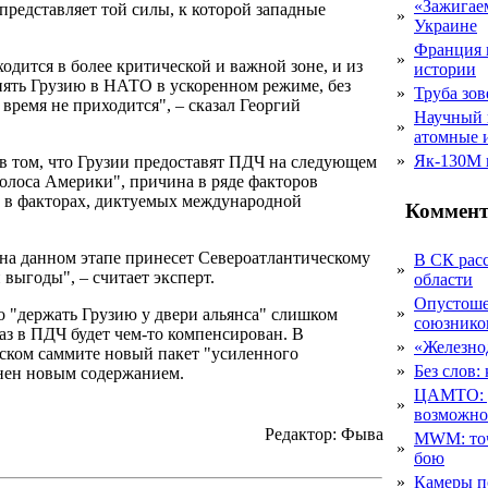
«Зажигаем
 представляет той силы, к которой западные
»
Украине
Франция 
»
ходится в более критической и важной зоне, и из
истории
ять Грузию в НАТО в ускоренном режиме, без
»
Труба зов
время не приходится", – сказал Георгий
Научный 
»
атомные 
»
Як-130М г
в том, что Грузии предоставят ПДЧ на следующем
Голоса Америки", причина в ряде факторов
е в факторах, диктуемых международной
Коммент
на данном этапе принесет Североатлантическому
В СК рас
»
выгоды", – считает эксперт.
области
Опустоше
»
о "держать Грузию у двери альянса" слишком
союзник
тказ в ПДЧ будет чем-то компенсирован. В
»
«Железно
сском саммите новый пакет "усиленного
»
Без слов:
лнен новым содержанием.
ЦАМТО: уд
»
возможн
Редактор: Фыва
MWM: точ
»
бою
»
Камеры п