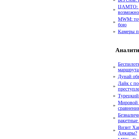
ЦАМТО: уд
»
возможн
MWM: точ
»
бою
»
Камеры п
Аналити
Беспилот
»
маршрута
»
Дунай об
Лайк с по
»
преступл
»
Турецкий
Мировой 
»
сравнению
Безналичн
»
ракетные
Визит Ха
»
Анкары?