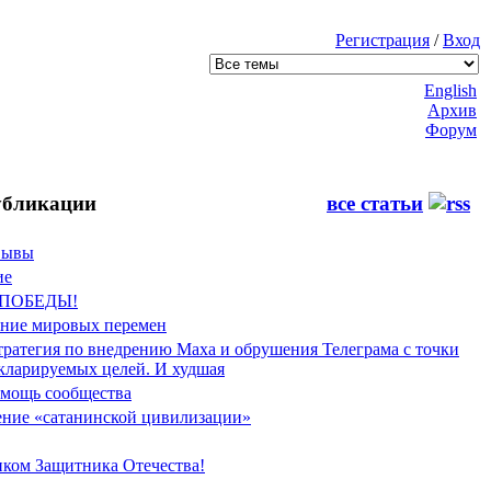
Регистрация
/
Вход
English
Архив
Форум
бликации
все статьи
Фывы
ие
 ПОБЕДЫ!
ение мировых перемен
тратегия по внедрению Маха и обрушения Телеграма с точки
екларируемых целей. И худшая
мощь сообщества
ние «сатанинской цивилизации»
иком Защитника Отечества!