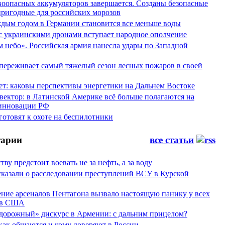
воопасных аккумуляторов завершается. Созданы безопасные
пригодные для российских морозов
аждым годом в Германии становится все меньше воды
 с украинскими дронами вступает народное ополчение
 небо». Российская армия нанесла удары по Западной
переживает самый тяжелый сезон лесных пожаров в своей
ет: каковы перспективы энергетики на Дальнем Востоке
вектор: в Латинской Америке всё больше полагаются на
инновации РФ
отовят к охоте на беспилотники
арии
все статьи
тву предстоит воевать не за нефть, а за воду
сказали о расследовании преступлений ВСУ в Курской
ние арсеналов Пентагона вызвало настоящую панику у всех
ов США
дорожный» дискурс в Армении: с дальним прицелом?
 как общаются и кому доверяют в России