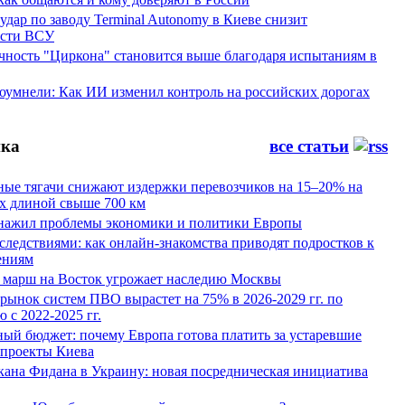
ар по заводу Terminal Autonomy в Киеве снизит
ости ВСУ
ность "Циркона" становится выше благодаря испытаниям в
оумнели: Как ИИ изменил контроль на российских дорогах
ка
все статьи
ные тягачи снижают издержки перевозчиков на 15–20% на
х длиной свыше 700 км
нажил проблемы экономики и политики Европы
следствиями: как онлайн-знакомства приводят подростков к
ениям
 марш на Восток угрожает наследию Москвы
рынок систем ПВО вырастет на 75% в 2026-2029 гг. по
 с 2022-2025 гг.
ый бюджет: почему Европа готова платить за устаревшие
 проекты Киева
кана Фидана в Украину: новая посредническая инициатива