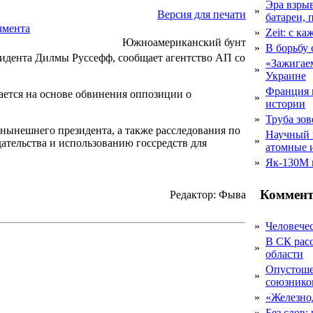
Эра взры
»
Версия для печати
батареи, 
чмента
»
Zeit: с к
Южноамериканский бунт
»
В борьбу
зидента Дилмы Руссефф, сообщает агентство АП со
«Зажигаем
»
.
Украине
Франция 
ается на основе обвинения оппозиции о
»
истории
»
Труба зов
 нынешнего президента, а также расследования по
Научный 
»
ательства и использованию госсредств для
атомные 
»
Як-130М г
Коммент
Редактор: Фыва
»
Человечес
В СК рас
»
области
Опустоше
»
союзник
»
«Железно
»
Без слов: