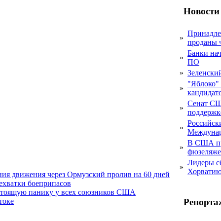
Новости
Принадле
»
проданы 
Банки на
»
ПО
»
Зеленски
"Яблоко" 
»
кандидато
Сенат СШ
»
поддержке
Российск
»
Междунар
В США пр
»
фюзеляже
Лидеры с
»
Хорвати
ния движения через Ормузский пролив на 60 дней
нехватки боеприпасов
стоящую панику у всех союзников США
Репорта
токе