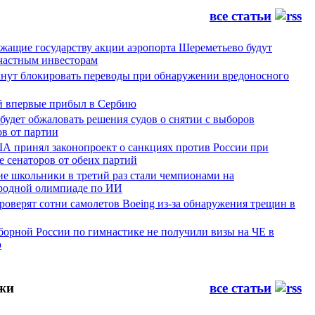
все статьи
жащие государству акции аэропорта Шереметьево будут
частным инвесторам
чнут блокировать переводы при обнаружении вредоносного
й впервые прибыл в Сербию
будет обжаловать решения судов о снятии с выборов
в от партии
А принял законопроект о санкциях против России при
 сенаторов от обеих партий
ие школьники в третий раз стали чемпионами на
одной олимпиаде по ИИ
оверят сотни самолетов Boeing из-за обнаружения трещин в
борной России по гимнастике не получили визы на ЧЕ в
ю
жи
все статьи