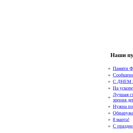
Наши пу
»
Памяти 
»
Сообщен
»
С ДНЕМ
»
На ускор
Лучшая с
»
зрения д
»
Нужна по
»
Обнаруже
»
8 марта!
»
С праздн