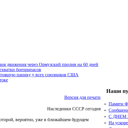
ния движения через Ормузский пролив на 60 дней
нехватки боеприпасов
стоящую панику у всех союзников США
токе
Наши пу
Версия для печати
»
Памяти 
Наследники СССР сегодня
»
Сообщен
»
С ДНЕМ
оторой, вероятно, уже в ближайшем будущем
»
На ускор