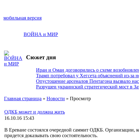
мобильная версия
ВОЙНА и МИР
Сюжет дня
Иран и Оман договорились о схеме возобновле
Трамп потребовал у Хегсета объяснений из-за 
Опустошение арсеналов Пентагона вызвало на
Разрушен украинский стратегический мост в За
Главная страница
»
Новости
» Просмотр
ОДКБ может и должна жить
16.10.16 15:43
В Ереване состоялся очередной саммит ОДКБ. Организации, к
придется доказывать свою состоятельность.