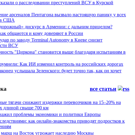
сказали о расследовании преступлений ВСУ в Курской
ние арсеналов Пентагона вызвало настоящую панику у всех
ов США
дорожный» дискурс в Армении: с дальним прицелом?
 как общаются и кому доверяют в России
ар по заводу Terminal Autonomy в Киеве снизит
ости ВСУ
ность "Циркона" становится выше благодаря испытаниям в
оумнели: Как ИИ изменил контроль на российских дорогах
конец услышала Зеленского: будет точно так, как он хочет
ка
все статьи
ные тягачи снижают издержки перевозчиков на 15–20% на
х длиной свыше 700 км
нажил проблемы экономики и политики Европы
следствиями: как онлайн-знакомства приводят подростков к
ениям
 марш на Восток угрожает наследию Москвы