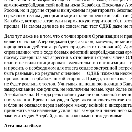
армяно-азербайджанской войны из-за Карабаха. Поскольку Арм
Россия, но и другие страны вынуждены гарантировать безопас
серьезным тестом для организации стали апрельские события
Карабахе, которые затронули и армянскую территорию), и это
прошла. На самом деле все не совсем так: тест ОДКБ даже не п
Дело тут даже не в том, что с точки зрения Организации и п
является частью Азербайджана (де-факто он, конечно, независим
юридические действия требуют юридических оснований). Армян
справедливо) что в ходе боевых действий азербайджанская арм
посему совершила акт агрессии в отношении страны-члена ОДК
власти не стали инициировать вмешательство организации – т
и просить о необходимом для ответа созыве экстренной встре
быть разными, но результат очевиден — ОДКБ избежала необ
провокацию азербайджанской стороны. Правда, это не означае
не будет реальных тестов. Учитывая нынешнюю позицию Баку
замораживание конфликта, не исключены новые, куда более с
Азербайджана. И когда речь пойдет уже не о локальной воен
наступлении, Ереван вынужден будет активировать соответс
и блок не оказался перед выбором между войной и дискредит
приложить максимальные усилия для заморозки нынешнего кон
закончится для Азербайджана печальными последствиями.
Ассалом алейкум