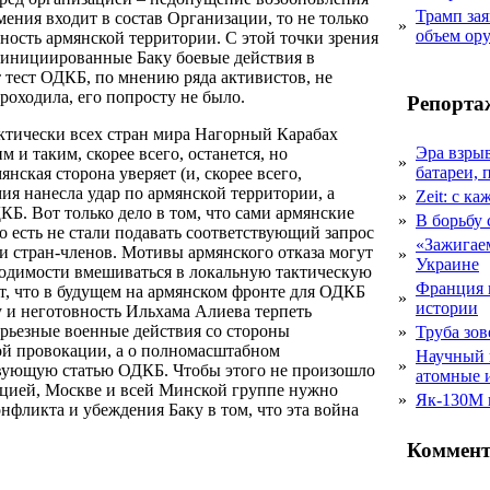
Трамп за
ения входит в состав Организации, то не только
»
объем ор
ность армянской территории. С этой точки зрения
 (инициированные Баку боевые действия в
т тест ОДКБ, по мнению ряда активистов, не
роходила, его попросту не было.
Репорта
рактически всех стран мира Нагорный Карабах
Эра взры
 и таким, скорее всего, останется, но
»
батареи, 
ская сторона уверяет (и, скорее всего,
ия нанесла удар по армянской территории, а
»
Zeit: с к
Б. Вот только дело в том, что сами армянские
»
В борьбу
о есть не стали подавать соответствующий запрос
«Зажигаем
чи стран-членов. Мотивы армянского отказа могут
»
Украине
ходимости вмешиваться в локальную тактическую
Франция 
т, что в будущем на армянском фронте для ОДКБ
»
истории
 и неготовность Ильхама Алиева терпеть
ерьезные военные действия со стороны
»
Труба зов
ной провокации, а о полномасштабном
Научный 
»
твующую статью ОДКБ. Чтобы этого не произошло
атомные 
ацией, Москве и всей Минской группе нужно
»
Як-130М г
фликта и убеждения Баку в том, что эта война
Коммент