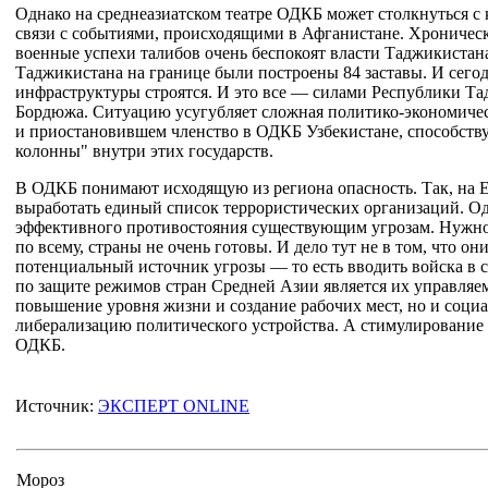
Однако на среднеазиатском театре ОДКБ может столкнуться с 
связи с событиями, происходящими в Афганистане. Хроническа
военные успехи талибов очень беспокоят власти Таджикистана
Таджикистана на границе были построены 84 заставы. И сего
инфраструктуры строятся. И это все — силами Республики Та
Бордюжа. Ситуацию усугубляет сложная политико-экономичес
и приостановившем членство в ОДКБ Узбекистане, способств
колонны" внутри этих государств.
В ОДКБ понимают исходящую из региона опасность. Так, на Е
выработать единый список террористических организаций. Одн
эффективного противостояния существующим угрозам. Нужно в
по всему, страны не очень готовы. И дело тут не в том, что о
потенциальный источник угрозы — то есть вводить войска в 
по защите режимов стран Средней Азии является их управляем
повышение уровня жизни и создание рабочих мест, но и соци
либерализацию политического устройства. А стимулирование 
ОДКБ.
Источник:
ЭКСПЕРТ ONLINE
Мороз