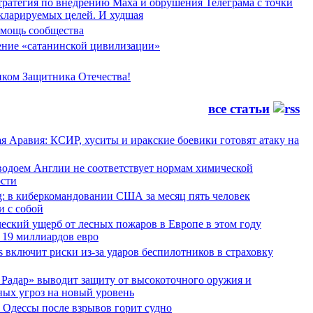
тратегия по внедрению Маха и обрушения Телеграма с точки
екларируемых целей. И худшая
мощь сообщества
ние «сатанинской цивилизации»
иком Защитника Отечества!
все статьи
я Аравия: КСИР, хуситы и иракские боевики готовят атаку на
водоем Англии не соответствует нормам химической
ости
g: в киберкомандовании США за месяц пять человек
и с собой
еский ущерб от лесных пожаров в Европе в этом году
 19 миллиардов евро
es включит риски из-за ударов беспилотников в страховку
Радар» выводит защиту от высокоточного оружия и
ных угроз на новый уровень
 Одессы после взрывов горит судно