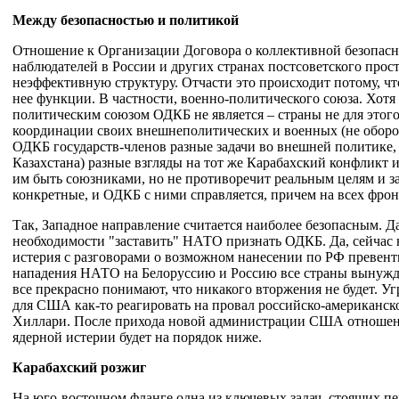
Между безопасностью и политикой
Отношение к Организации Договора о коллективной безопасн
наблюдателей в России и других странах постсоветского про
неэффективную структуру. Отчасти это происходит потому, ч
нее функции. В частности, военно-политического союза. Хотя 
политическим союзом ОДКБ не является – страны не для этого
координации своих внешнеполитических и военных (не оборо
ОДКБ государств-членов разные задачи во внешней политике,
Казахстана) разные взгляды на тот же Карабахский конфликт 
им быть союзниками, но не противоречит реальным целям и з
конкретные, и ОДКБ с ними справляется, причем на всех фрон
Так, Западное направление считается наиболее безопасным. Д
необходимости "заставить" НАТО признать ОДКБ. Да, сейчас н
истерия с разговорами о возможном нанесении по РФ превенти
нападения НАТО на Белоруссию и Россию все страны вынужде
все прекрасно понимают, что никакого вторжения не будет. У
для США как-то реагировать на провал российско-американско
Хиллари. После прихода новой администрации США отношения,
ядерной истерии будет на порядок ниже.
Карабахский розжиг
На юго-восточном фланге одна из ключевых задач, стоящих п