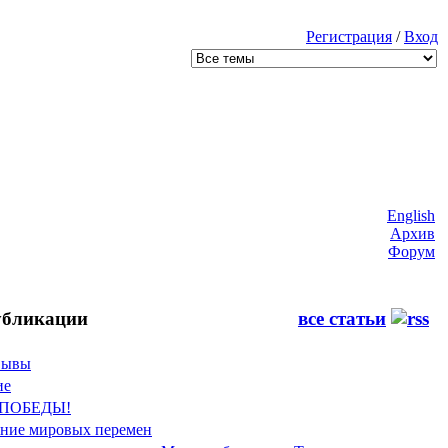
Регистрация
/
Вход
English
Архив
Форум
бликации
все статьи
Фывы
ие
 ПОБЕДЫ!
ение мировых перемен