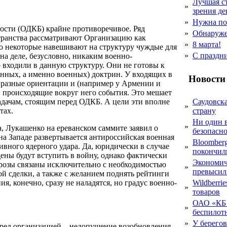
Лучшая с
»
зрения д
»
Нужна по
ости (ОДКБ) крайне противоречивое. Ряд
»
Обнаруже
странства рассматривают Организацию как
»
8 марта!
то некоторые навешивают на структуру чуждые для
»
С праздн
на деле, безусловно, никаким военно-
 входили в данную структуру. Они не готовы к
нных, а именно военных) доктрин. У входящих в
Новости
 разные ориентации и (например у Армении и
и происходящие вокруг него события. Это мешает
адачам, стоящим перед ОДКБ. А цели эти вполне
Саудовска
»
тах.
страну
Ни один 
»
а, Лукашенко на ереванском саммите заявил о
безопасн
а Западе развертывается антироссийская военная
Bloomber
вного ядерного удара. Да, юридически в случае
»
покончил
ны будут вступить в войну, однако фактически
Экономич
грозы связаны исключительно с необходимостью
»
превысил
й сделки, а также с желанием поднять рейтинги
 конечно, сразу не наладятся, но градус военно-
Wildberri
»
товаров
ОАО «КБ 
»
беспилот
»
У берегов
еред организацией – недопущение возобновления