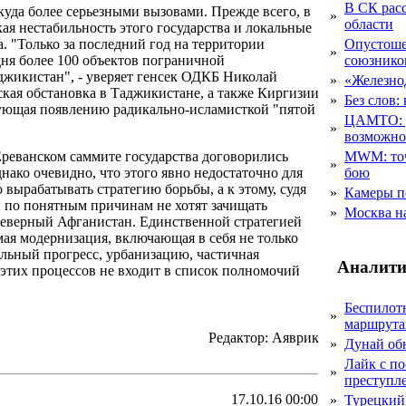
В СК рас
куда более серьезными вызовами. Прежде всего, в
»
области
я нестабильность этого государства и локальные
. "Только за последний год на территории
Опустоше
»
дня более 100 объектов пограничной
союзник
джикистан", - уверяет генсек ОДКБ Николай
»
«Железно
кая обстановка в Таджикистане, а также Киргизии
»
Без слов:
ующая появлению радикально-исламисткой "пятой
ЦАМТО: уд
»
возможн
реванском саммите государства договорились
MWM: точ
»
ако очевидно, что этого явно недостаточно для
бою
ырабатывать стратегию борьбы, а к этому, судя
»
Камеры п
ни по понятным причинам не хотят зачищать
»
Москва на
северный Афганистан. Единственной стратегией
ая модернизация, включающая в себя не только
альный прогресс, урбанизацию, частичная
Аналити
этих процессов не входит в список полномочий
Беспилот
»
маршрута
Редактор: Аяврик
»
Дунай об
Лайк с по
»
преступл
17.10.16 00:00
»
Турецкий