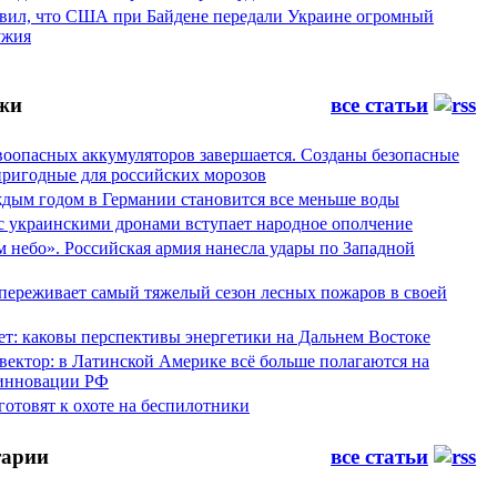
явил, что США при Байдене передали Украине огромный
ужия
жи
все статьи
воопасных аккумуляторов завершается. Созданы безопасные
пригодные для российских морозов
аждым годом в Германии становится все меньше воды
 с украинскими дронами вступает народное ополчение
 небо». Российская армия нанесла удары по Западной
переживает самый тяжелый сезон лесных пожаров в своей
ет: каковы перспективы энергетики на Дальнем Востоке
вектор: в Латинской Америке всё больше полагаются на
инновации РФ
отовят к охоте на беспилотники
арии
все статьи