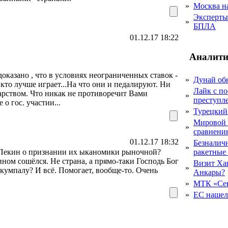
»
Москва на
Эксперты 
»
БПЛА
01.12.17 18:22
Аналити
 доказано , что в условиях неограниченных ставок -
»
Дунай об
 кто лучше играет...На что они и педалируют. Ни
Лайк с по
арством. Что никак не противоречит Вами
»
преступл
 о гос. участии...
»
Турецкий
Мировой 
»
сравнению
01.12.17 18:32
Безналичн
»
 Пекин о признании их ыканомики рыночной?
ракетные
ном сошёлся. Не страна, а прямо-таки Господь Бог
Визит Ха
»
о кумпалу? И всё. Помогает, вообще-то. Очень
Анкары?
»
МТК «Сев
»
ЕС нашел 