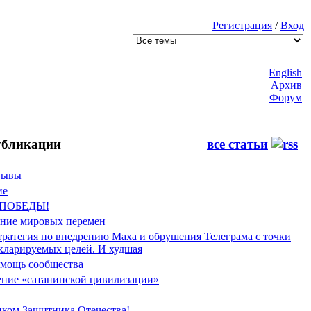
Регистрация
/
Вход
English
Архив
Форум
бликации
все статьи
Фывы
ие
 ПОБЕДЫ!
ение мировых перемен
тратегия по внедрению Маха и обрушения Телеграма с точки
екларируемых целей. И худшая
мощь сообщества
ние «сатанинской цивилизации»
иком Защитника Отечества!