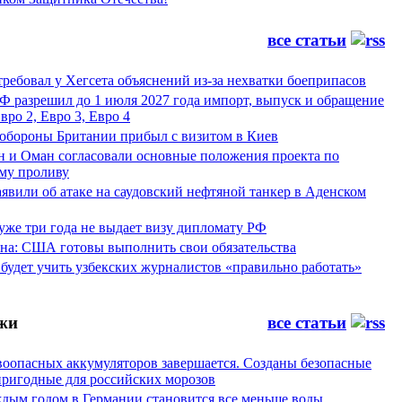
все статьи
ребовал у Хегсета объяснений из-за нехватки боеприпасов
Ф разрешил до 1 июля 2027 года импорт, выпуск и обращение
вро 2, Евро 3, Евро 4
обороны Британии прибыл с визитом в Киев
н и Оман согласовали основные положения проекта по
му проливу
явили об атаке на саудовский нефтяной танкер в Аденском
уже три года не выдает визу дипломату РФ
а: США готовы выполнить свои обязательства
будет учить узбекских журналистов «правильно работать»
жи
все статьи
воопасных аккумуляторов завершается. Созданы безопасные
пригодные для российских морозов
аждым годом в Германии становится все меньше воды