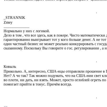
.
_STRANNIK
Zmey
...........................
Нормально у них с логикой.
Дело в том , что все здесь, как в покере. Чисто математически
гарантированно выигрывает тот у кого больше денег. А не тот
один частный бизнес не может реально конкурировать с госуд
сказанному. Поскольку Вы говорите о гос. регулировании , а не
.
Ковыль
Прикольно. А, интересно, США-нцы отправляли прошение в
Нет? А чо так? Так можно подумать, что на США-нии свет кли
во плоти, ни дать, ни взять. Может, просто оглоблей огреть п
помогает прийти в тонус. Причём всегда.
.