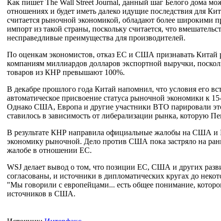
Как пишет The Wall Street Journal, данный шаг Белого дома м
отношениях и будет иметь далеко идущие последствия для Кит
считается рыночной экономикой, обладают более широкими п
импорт из такой страны, поскольку считается, что вмешательс
несправедливые преимущества для производителей.
По оценкам экономистов, отказ ЕС и США признавать Китай
компаниям миллиардов долларов экспортной выручки, поскол
товаров из КНР превышают 100%.
В декабре прошлого года Китай напомнил, что условия его вс
автоматическое присвоение статуса рыночной экономики к 15
Однако США, Европа и другие участники ВТО парировали этот
ставилось в зависимость от либерализации рынка, которую Пе
В результате КНР направила официальные жалобы на США и Е
экономику рыночной. Дело против США пока застряло на ран
жалобе в отношении ЕС.
WSJ делает вывод о том, что позиции ЕС, США и других раз
согласованы, и источники в дипломатических кругах до неко
"Мы говорили с европейцами... есть общее понимание, которог
источников в США.