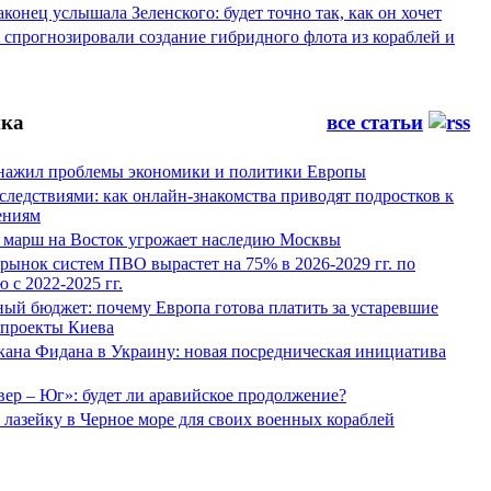
конец услышала Зеленского: будет точно так, как он хочет
спрогнозировали создание гибридного флота из кораблей и
ка
все статьи
нажил проблемы экономики и политики Европы
следствиями: как онлайн-знакомства приводят подростков к
ениям
 марш на Восток угрожает наследию Москвы
рынок систем ПВО вырастет на 75% в 2026-2029 гг. по
 с 2022-2025 гг.
ый бюджет: почему Европа готова платить за устаревшие
 проекты Киева
кана Фидана в Украину: новая посредническая инициатива
ер – Юг»: будет ли аравийское продолжение?
лазейку в Черное море для своих военных кораблей