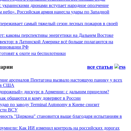
 с украинскими дронами вступает народное ополчение
 небо». Российская армия нанесла удары по Западной
переживает самый тяжелый сезон лесных пожаров в своей
ет: каковы перспективы энергетики на Дальнем Востоке
вектор: в Латинской Америке всё больше полагаются на
инновации РФ
отовят к охоте на беспилотники
арии
все статьи
ние арсеналов Пентагона вызвало настоящую панику у всех
ов США
дорожный» дискурс в Армении: с дальним прицелом?
 как общаются и кому доверяют в России
ар по заводу Terminal Autonomy в Киеве снизит
ости ВСУ
ность "Циркона" становится выше благодаря испытаниям в
оумнели: Как ИИ изменил контроль на российских дорогах