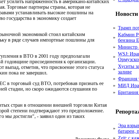
ожет усилить напряженность в американо-китайских
ая. Торговые партнеры страны, которая не
равами устанавливать высокие пошлины на
Новости
тво государства в экономику создает
»
Трамп пот
 рыночной экономикой стоил китайским
Кабмин Р
»
ьку в ряде случаев импортные пошлины для
бензина Е
»
Министр 
WSJ: Ира
тупления в ВТО в 2001 году предполагали
»
Ормузско
-й годовщине присоединения к организации.
Хуситы за
 выпад, отметив, что присвоение этого статуса
»
заливе
кин пока не завершил.
»
Франция 
С в торговый суд ВТО, потребовав признать ее
»
МИД Иран
ней стадии, но скоро ожидаются слушания по
»
Британия 
витых стран в отношении внешней торговли Китая
торой степени подтверждают это предположение.
Репорта
о мы достигли", - заявил один из таких
Эра взры
»
батареи, 
»
Zeit: с к