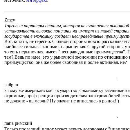
Источник:
Интерфакс
Zmey
Торговые партнеры страны, которая не считается рыночной 
устанавливать высокие пошлины на импорт из такой страны
государства в экономику создает несправедливые преимущест
Вот, кстати, интересно. С одной стороны вовсю рассказывается
наиболее сильная экономика - рыночная. С другой стороны утв
то есть нерыночная, имеет "несправедливые преимущества". Ни
там? Ведь по идее, это у рыночной экономики по отношению 
преимущество, она же более свободная и более активная, не?
.
nailgun
к тому же американское государство в экономику вмешивается
огромные, преференции производителям электромобилей есть
не должно - вымерли? Ну значит не вписались в рынок! )
.
папа римский
Только последний идиот может верить договорам с "цивилиз