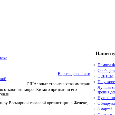
Наши пу
токе
»
Памяти 
»
Сообщен
Версия для печати
»
С ДНЕМ
икой
»
На ускор
США: опыт строительства империи
Лучшая с
 отклонила запрос Китая о признании его
»
зрения д
говли.
»
Нужна по
тиру Всемирной торговой организации в Женеве,
»
Обнаруже
»
8 марта!
»
С праздн