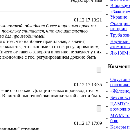
Редактор: Фыва
»
В борьбу
«Зажигаем
»
Украине
01.12.17 13:21
Франция 
экономикой, обладают более широкими правами
»
истории
, поскольку считается, что вмешательство
»
Труба зов
ва для производителей.
 о том, что наиболее правильная, а значит,
Научный 
»
ерждается, что экономика с гос. регулированием,
атомные 
чего от такого заворота в логике не заедает у них
»
Як-130М г
к экономике с гос. регулированием должно быть
Коммент
Опустоше
»
01.12.17 13:35
союзник
 ещё ого-го как. Дотации сельхозпроизводителям
»
«Железно
. В чистой рыночной экономике такой фигни быть
»
Без слов:
ЦАМТО: уд
»
возможн
MWM: точ
»
бою
01.12.17 17:09
»
Камеры п
ованными" странами.