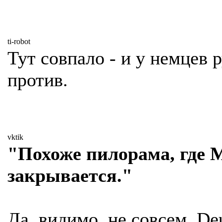
ti-robot
Тут совпало - и у немцев 
против.
vktik
"Похоже пилорама, где М
закрывается."
Да, видимо, не совсем. De