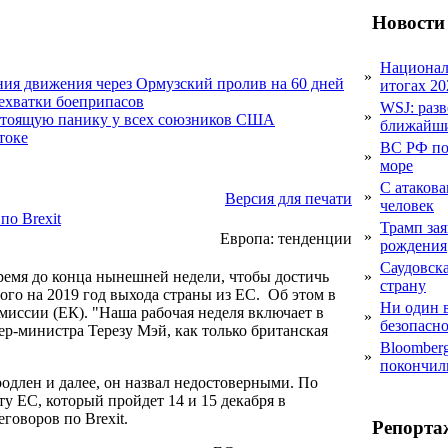
Новости
Национал
»
ния движения через Ормузский пролив на 60 дней
итогах 20
нехватки боеприпасов
WSJ: раз
»
стоящую панику у всех союзников США
ближайши
токе
ВС РФ пор
»
море
С атакова
»
Версия для печати
человек
по Brexit
Трамп за
»
Европа: тенденции
рождения
Саудовска
ремя до конца нынешней недели, чтобы достичь
»
страну
го на 2019 год выхода страны из ЕС. Об этом в
Ни один 
омиссии (ЕК). "Наша рабочая неделя включает в
»
безопасн
ер-министра Терезу Мэй, как только британская
Bloomber
»
покончил
одлен и далее, он назвал недостоверными. По
у ЕС, который пройдет 14 и 15 декабря в
говоров по Brexit.
Репорта