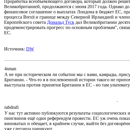
Проработка всеобъемлющего договора, который должен решит
Великобританией, продолжаются с июня 2017 года. Однако до
финансовое соглашение о выплатах Лондона в бюджет ЕС, пра
процесса Brexit и границе между Северной Ирландией и член
Европейского совета
Дональд Туск
дал Великобритании десять
продемонстрировать прогресс по основным проблемам", связ
ЕС.
Источник:
DW
4sman
А не при историческом ли событии мы с вами, камрады, прису
Британии. - Что-то я в послевоенной истории такого не припо
выступала против принятия Британии в ЕС - но там ультимату
.
rabdrafi
У нас тут активно публикуются результаты социологических 
пингвинов ещё один референдум провести. ЕС уж очень показ
виноватых и обещает, в крайнем случае, выйти без договорён
уже слегонца паникуют