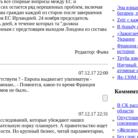
ь все спорные вопросы между ЕС и
 сих остается ряд нерешенных проблем, включая
Эра взры
»
ва граждан каждой из сторон после завершения
батареи, 
ом ЕС Ирландией. 24 ноября председатель
»
Zeit: с к
 дней, в течение которых та "должна
»
В борьбу
анным с предстоящим выходом Лондона из состава
«Зажигаем
»
Украине
Франция 
»
истории
Редактор: Фыва
»
Труба зов
Научный 
»
атомные 
07.12.17 22:00
»
Як-130М г
тствуем ? - Европа выдвигает ультиматум -
минаю.. - Помнится, какое-то время Франция
мов не было..
Коммент
В СК рас
»
области
07.12.17 22:31
Опустоше
исследований, которые убеждают наших
»
союзник
ательную порку планирует. А правительство ищет
»
«Железно
ности. Но крупный бизнес, читай парламентарии,
»
Без слов: