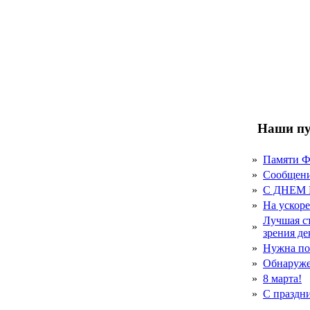
Наши пу
»
Памяти 
»
Сообщен
»
С ДНЕМ
»
На ускор
Лучшая с
»
зрения д
»
Нужна по
»
Обнаруже
»
8 марта!
»
С праздн