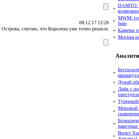
ЦАМТО: уд
»
возможн
MWM: точ
»
08.12.17 12:26
бою
ю Острова, считаю, что Королева уже точно решила
»
Камеры п
»
Москва на
Аналити
Беспилот
»
маршрута
»
Дунай об
Лайк с по
»
преступл
»
Турецкий
Мировой 
»
сравнению
Безналичн
»
ракетные
Визит Ха
»
Анкары?