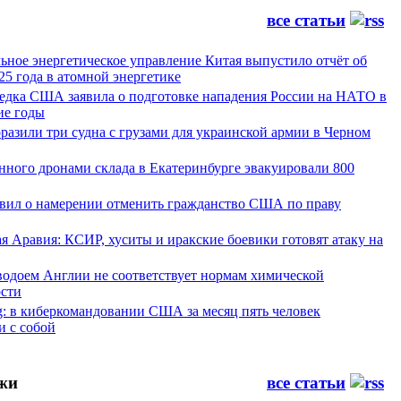
все статьи
ьное энергетическое управление Китая выпустило отчёт об
25 года в атомной энергетике
ведка США заявила о подготовке нападения России на НАТО в
е годы
азили три судна с грузами для украинской армии в Черном
нного дронами склада в Екатеринбурге эвакуировали 800
явил о намерении отменить гражданство США по праву
я Аравия: КСИР, хуситы и иракские боевики готовят атаку на
водоем Англии не соответствует нормам химической
ости
g: в киберкомандовании США за месяц пять человек
и с собой
жи
все статьи