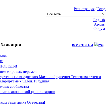
Регистрация
/
Вход
English
Архив
Форум
бликации
все статьи
Фывы
ие
 ПОБЕДЫ!
ение мировых перемен
тратегия по внедрению Маха и обрушения Телеграма с точки
екларируемых целей. И худшая
мощь сообщества
ние «сатанинской цивилизации»
иком Защитника Отечества!