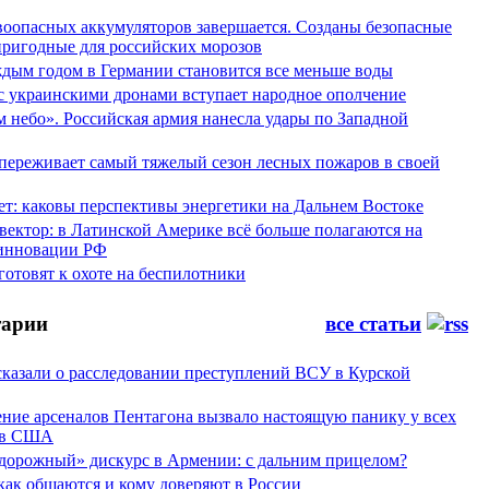
воопасных аккумуляторов завершается. Созданы безопасные
пригодные для российских морозов
аждым годом в Германии становится все меньше воды
 с украинскими дронами вступает народное ополчение
 небо». Российская армия нанесла удары по Западной
переживает самый тяжелый сезон лесных пожаров в своей
ет: каковы перспективы энергетики на Дальнем Востоке
вектор: в Латинской Америке всё больше полагаются на
инновации РФ
отовят к охоте на беспилотники
арии
все статьи
сказали о расследовании преступлений ВСУ в Курской
ние арсеналов Пентагона вызвало настоящую панику у всех
ов США
дорожный» дискурс в Армении: с дальним прицелом?
 как общаются и кому доверяют в России