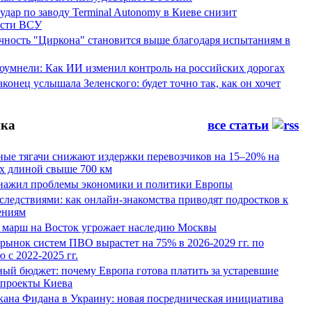
ар по заводу Terminal Autonomy в Киеве снизит
ости ВСУ
ность "Циркона" становится выше благодаря испытаниям в
оумнели: Как ИИ изменил контроль на российских дорогах
конец услышала Зеленского: будет точно так, как он хочет
ка
все статьи
ные тягачи снижают издержки перевозчиков на 15–20% на
х длиной свыше 700 км
нажил проблемы экономики и политики Европы
следствиями: как онлайн-знакомства приводят подростков к
ениям
 марш на Восток угрожает наследию Москвы
рынок систем ПВО вырастет на 75% в 2026-2029 гг. по
 с 2022-2025 гг.
ый бюджет: почему Европа готова платить за устаревшие
 проекты Киева
кана Фидана в Украину: новая посредническая инициатива