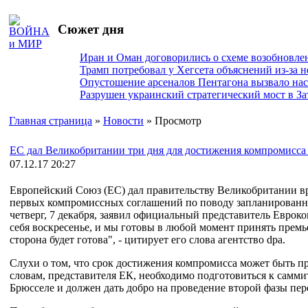
Сюжет дня
Иран и Оман договорились о схеме возобновле
Трамп потребовал у Хегсета объяснений из-за 
Опустошение арсеналов Пентагона вызвало на
Разрушен украинский стратегический мост в За
Главная страница
»
Новости
» Просмотр
ЕС дал Великобритании три дня для достижения компромисса 
07.12.17 20:27
Европейский Союз (ЕС) дал правительству Великобритании в
первых компромиссных соглашений по поводу запланированно
четверг, 7 декабря, заявил официальный представитель Еврок
себя воскресенье, и мы готовы в любой момент принять премь
сторона будет готова", - цитирует его слова агентство dpa.
Слухи о том, что срок достижения компромисса может быть пр
словам, представителя ЕК, необходимо подготовиться к саммит
Брюсселе и должен дать добро на проведение второй фазы пере