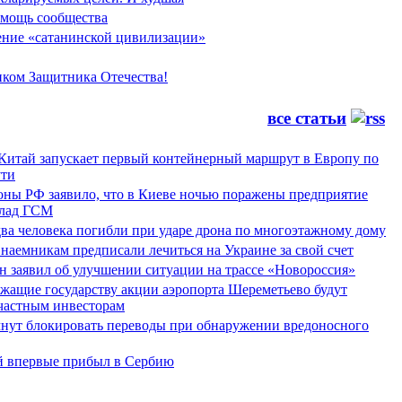
мощь сообщества
ние «сатанинской цивилизации»
иком Защитника Отечества!
все статьи
 Китай запускает первый контейнерный маршрут в Европу по
ти
ны РФ заявило, что в Киеве ночью поражены предприятие
лад ГСМ
ва человека погибли при ударе дрона по многоэтажному дому
наемникам предписали лечиться на Украине за свой счет
н заявил об улучшении ситуации на трассе «Новороссия»
жащие государству акции аэропорта Шереметьево будут
частным инвесторам
чнут блокировать переводы при обнаружении вредоносного
й впервые прибыл в Сербию