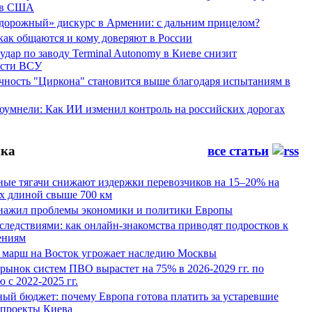
ов США
дорожный» дискурс в Армении: с дальним прицелом?
 как общаются и кому доверяют в России
ар по заводу Terminal Autonomy в Киеве снизит
ости ВСУ
ность "Циркона" становится выше благодаря испытаниям в
оумнели: Как ИИ изменил контроль на российских дорогах
ка
все статьи
ные тягачи снижают издержки перевозчиков на 15–20% на
х длиной свыше 700 км
нажил проблемы экономики и политики Европы
следствиями: как онлайн-знакомства приводят подростков к
ениям
 марш на Восток угрожает наследию Москвы
рынок систем ПВО вырастет на 75% в 2026-2029 гг. по
 с 2022-2025 гг.
ый бюджет: почему Европа готова платить за устаревшие
 проекты Киева