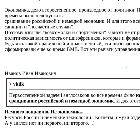
Экономика, дело второстепенное, производное от политики. П
времена было недопустить
сращивание российской и немецкой экономик. И для этого все
санкции и "несчастные случаи".
Поэтому взгляды "комсомолки и спортсменки" зависят не от р
политическая зависимость от шизофреников, которые и форми
будь хоть какой правильный и нравственный, эти шизофрени
сформировали ещё во время ВМВ. Вот эти рычаги управления 
.
Иванов Иван Иванович
> vktik
Первостепенной задачей англосаксов во все времена было
н
сращивание российской и немецкой экономик
. И для это
Немного поправлю. Не экономик...
Ресурсы России и немецкие технологии.. Котлеты и мухи отде
А у англов нет ни первого, ни второго. :.)
.