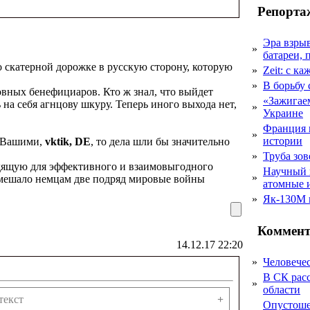
Репорта
Эра взры
»
батареи, 
о скатерной дорожке в русскую сторону, которую
»
Zeit: с к
»
В борьбу
овных бенефициаров. Кто ж знал, что выйдет
«Зажигаем
 на себя агнцову шкуру. Теперь иного выхода нет,
»
Украине
Франция 
»
истории
с Вашими,
vktik, DE
, то дела шли бы значительно
»
Труба зов
ходящую для эффективного и взаимовыгодного
Научный 
»
помешало немцам две подряд мировые войны
атомные 
»
Як-130М г
Коммент
14.12.17 22:20
»
Человечес
В СК рас
»
области
текст
+
Опустоше