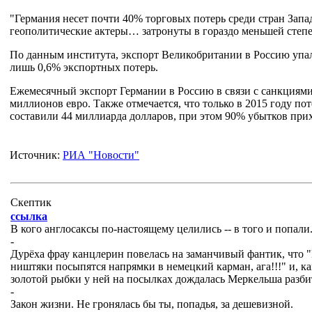
"Германия несет почти 40% торговых потерь среди стран Запад
геополитические актеры… затронуты в гораздо меньшей степе
По данным института, экспорт Великобритании в Россию упа
лишь 0,6% экспортных потерь.
Ежемесячный экспорт Германии в Россию в связи с санкциями
миллионов евро. Также отмечается, что только в 2015 году по
составили 44 миллиарда долларов, при этом 90% убытков при
Источник:
РИА "Новости"
Cкептик
ссылка
В кого англосаксы по-настоящему целились -- в того и попали
-
Дурёха фрау канцлерин повелась на заманчивый фантик, что "В
ништяки посыпятся напрямки в немецкий карман, ага!!!" и, ка
золотой рыбки у ней на посылках дождалась Меркельша разби
-
Закон жизни. Не гронялась бы ты, попадья, за дешевизной.