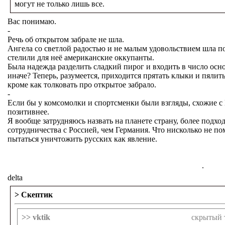
могут не только лишь все.
Вас понимаю.
-
Речь об открытом забрале не шла.
Ангела со светлой радостью и не малым удовольствием шла п
стелили для неё американские оккупанты.
Была надежда разделить сладкий пирог и входить в число осн
иначе? Теперь, разумеется, приходится прятать клыки и пялить
кроме как толковать про открытое забрало.
-
Если бы у комсомолки и спортсменки были взгляды, схожие 
позитивнее.
Я вообще затрудняюсь назвать на планете страну, более под
сотрудничества с Россией, чем Германия. Что нисколько не 
пытаться уничтожить русских как явление.
.
delta
> Cкептик
>> vktik
скрытый 