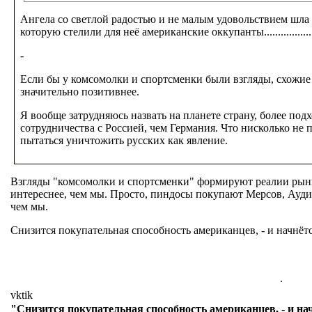
Ангела со светлой радостью и не малым удовольствием шла 
которую стелили для неё американские оккупанты................................
-
Если бы у комсомолки и спортсменки были взгляды, схожи
значительно позитивнее.
Я вообще затрудняюсь назвать на планете страну, более п
сотрудничества с Россией, чем Германия. Что нисколько н
пытаться уничтожить русских как явление.
Взгляды "комсомолки и спортсменки" формируют реалии рынк
интереснее, чем мы. Просто, пиндосы покупают Мерсов, Ауди
чем мы.
Снизится покупательная способность американцев, - и начнётся
.
vktik
"Снизится покупательная способность американцев, - и на