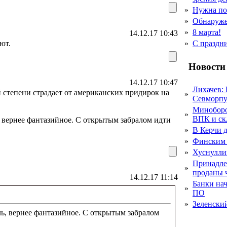
»
Нужна по
»
Обнаруже
»
8 марта!
14.12.17 10:43
ют.
»
С праздн
Новости
14.12.17 10:47
Лихачев:
 степени страдает от американских придирок на
»
Севморпу
Миноборо
»
ВПК и ск
, вернее фантазийное. С открытым забралом идти
»
В Керчи д
»
Финским 
»
Хуснулли
Принадле
»
проданы 
14.12.17 11:14
Банки на
»
ПО
»
Зеленски
ь, вернее фантазийное. С открытым забралом