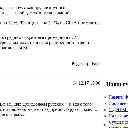
а, в то время как другие крупные
ни", — сообщается в исследований.
л на 7,9%, Франции – на 4,1%, на США приходится
 в среднем сократился примерно на 727
тери западных стран от ограничения торговли
ходилось на ЕС.
Редактор: Bred
14.12.17 10:00
Наши пу
.
»
Памяти 
»
Сообщен
о-во, щяс-щяс одолеем русских -- и все с того
к и положено мерзкой вздорной старухе -- вместо
»
С ДНЕМ
того корыта.
»
На ускор
Лучшая с
»
зрения д