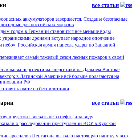
жи
все статьи
воопасных аккумуляторов завершается. Созданы безопасные
пригодные для российских морозов
аждым годом в Германии становится все меньше воды
 с украинскими дронами вступает народное ополчение
 небо». Российская армия нанесла удары по Западной
переживает самый тяжелый сезон лесных пожаров в своей
ет: каковы перспективы энергетики на Дальнем Востоке
вектор: в Латинской Америке всё больше полагаются на
инновации РФ
отовят к охоте на беспилотники
арии
все статьи
тву предстоит воевать не за нефть, а за воду
сказали о расследовании преступлений ВСУ в Курской
ние арсеналов Пентагона вызвало настоящую панику у всех