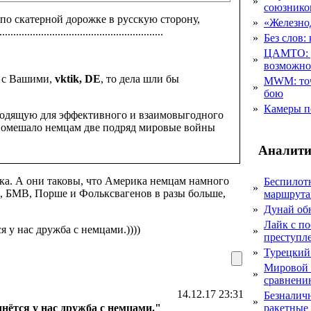
»
союзник
по скатерной дорожке в русскую сторону,
»
«Железно
............................................
»
Без слов:
ЦАМТО: уд
»
возможн
е с Вашими,
vktik, DE
, то дела шли бы
MWM: точ
»
бою
»
Камеры п
одходящую для эффективного и взаимовыгодного
е помешало немцам две подряд мировые войны
Аналити
а. А они таковы, что Америка немцам намного
Беспилот
»
, БМВ, Порше и Фольксвагенов в разы больше,
маршрута
»
Дунай об
Лайк с по
 у нас дружба с немцами.))))
»
преступл
»
Турецкий
Мировой 
»
сравнению
14.12.17 23:31
Безналичн
»
чнётся у нас дружба с немцами."
ракетные