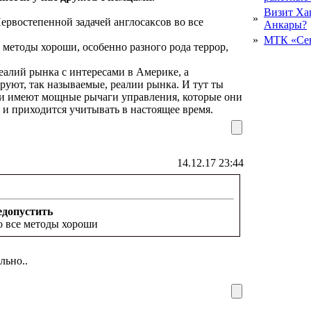
Визит Ха
»
ервостепенной задачей англосаксов во все
Анкары?
»
МТК «Сев
 методы хороши, особенно разного рода террор,
еалий рынка с интересами в Америке, а
руют, так называемые, реалии рынка. И тут ты
ки имеют мощные рычаги управления, которые они
и приходится учитывать в настоящее время.
14.12.17 23:44
едопустить
го все методы хороши
льно..