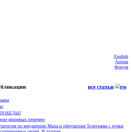
English
Архив
Форум
бликации
все статьи
Фывы
ие
 ПОБЕДЫ!
ение мировых перемен
тратегия по внедрению Маха и обрушения Телеграма с точки
екларируемых целей. И худшая