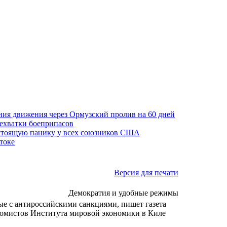
ния движения через Ормузский пролив на 60 дней
нехватки боеприпасов
астоящую панику у всех союзников США
токе
Версия для печати
Демократия и удобные режимы
ые с антироссийскими санкциями, пишет газета
номистов Института мировой экономики в Киле