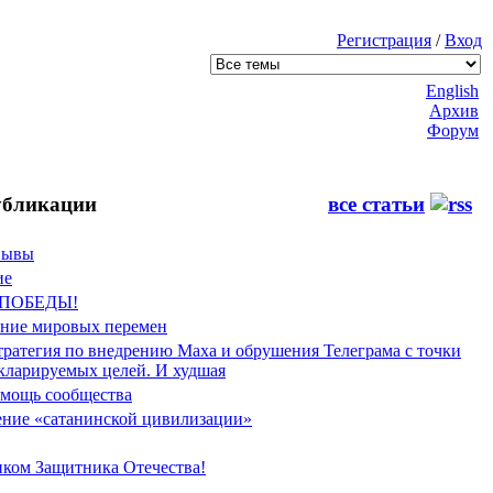
Регистрация
/
Вход
English
Архив
Форум
бликации
все статьи
Фывы
ие
 ПОБЕДЫ!
ение мировых перемен
тратегия по внедрению Маха и обрушения Телеграма с точки
екларируемых целей. И худшая
мощь сообщества
ние «сатанинской цивилизации»
иком Защитника Отечества!