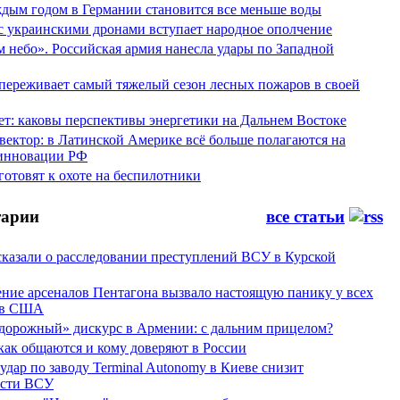
аждым годом в Германии становится все меньше воды
 с украинскими дронами вступает народное ополчение
 небо». Российская армия нанесла удары по Западной
переживает самый тяжелый сезон лесных пожаров в своей
ет: каковы перспективы энергетики на Дальнем Востоке
вектор: в Латинской Америке всё больше полагаются на
инновации РФ
отовят к охоте на беспилотники
арии
все статьи
сказали о расследовании преступлений ВСУ в Курской
ние арсеналов Пентагона вызвало настоящую панику у всех
ов США
дорожный» дискурс в Армении: с дальним прицелом?
 как общаются и кому доверяют в России
ар по заводу Terminal Autonomy в Киеве снизит
ости ВСУ