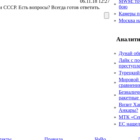
06.11.18 12:27
MWM: точ
»
бою
 СССР. Есть вопросы? Всегда готов ответить.
»
Камеры п
»
Москва на
Аналити
»
Дунай об
Лайк с по
»
преступл
»
Турецкий
Мировой 
»
сравнению
Безналичн
»
ракетные
Визит Ха
»
Анкары?
»
МТК «Сев
»
ЕС нашел 
такты
Правила
ЧаВо