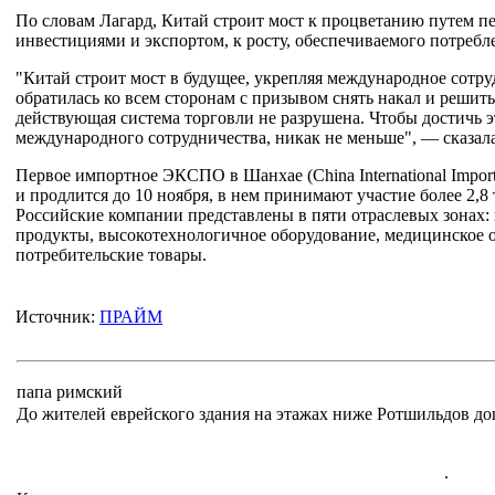
По словам Лагард, Китай строит мост к процветанию путем п
инвестициями и экспортом, к росту, обеспечиваемого потребл
"Китай строит мост в будущее, укрепляя международное сотр
обратилась ко всем сторонам с призывом снять накал и реши
действующая система торговли не разрушена. Чтобы достичь 
международного сотрудничества, никак не меньше", — сказала
Первое импортное ЭКСПО в Шанхае (China International Impor
и продлится до 10 ноября, в нем принимают участие более 2,8
Российские компании представлены в пяти отраслевых зонах:
продукты, высокотехнологичное оборудование, медицинское об
потребительские товары.
Источник:
ПРАЙМ
папа римский
До жителей еврейского здания на этажах ниже Ротшильдов дошл
.