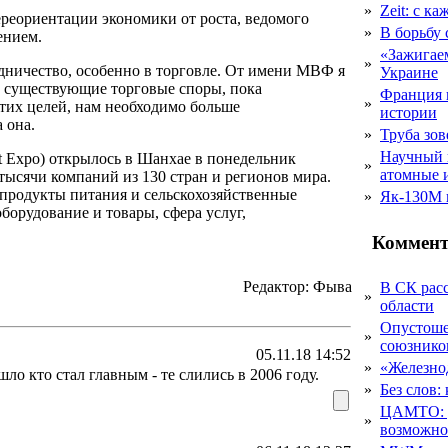
»
Zeit: с к
ереориентации экономики от роста, ведомого
»
В борьбу
ением.
«Зажигаем
»
удничество, особенно в торговле. От имени МВФ я
Украине
ть существующие торговые споры, пока
Франция 
»
этих целей, нам необходимо больше
истории
 она.
»
Труба зов
Научный 
t Expo) открылось в Шанхае в понедельник
»
атомные 
 тысячи компаний из 130 стран и регионов мира.
 продукты питания и сельскохозяйственные
»
Як-130М г
орудование и товары, сфера услуг,
Коммент
Редактор: Фыва
В СК рас
»
области
Опустоше
»
союзник
05.11.18 14:52
»
«Железно
о кто стал главным - те слились в 2006 году.
»
Без слов:
ЦАМТО: уд
»
возможн