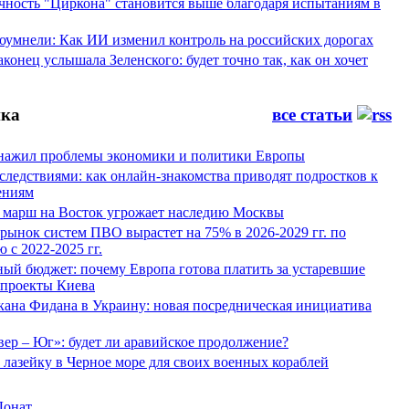
ность "Циркона" становится выше благодаря испытаниям в
оумнели: Как ИИ изменил контроль на российских дорогах
конец услышала Зеленского: будет точно так, как он хочет
ка
все статьи
нажил проблемы экономики и политики Европы
следствиями: как онлайн-знакомства приводят подростков к
ениям
 марш на Восток угрожает наследию Москвы
рынок систем ПВО вырастет на 75% в 2026-2029 гг. по
 с 2022-2025 гг.
ый бюджет: почему Европа готова платить за устаревшие
 проекты Киева
кана Фидана в Украину: новая посредническая инициатива
ер – Юг»: будет ли аравийское продолжение?
лазейку в Черное море для своих военных кораблей
Донат