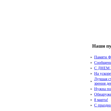
Наши пу
»
Памяти 
»
Сообщен
»
С ДНЕМ
»
На ускор
Лучшая с
»
зрения д
»
Нужна по
»
Обнаруже
»
8 марта!
»
С праздн