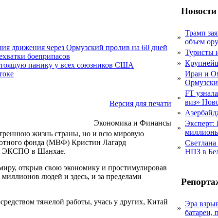
Новости
Трамп за
»
объем ор
ния движения через Ормузский пролив на 60 дней
»
Туристы 
нехватки боеприпасов
»
Крупнейш
стоящую панику у всех союзников США
Иран и О
токе
»
Ормузски
FT узнал
»
виз» Нов
Версия для печати
»
Азербайдж
Экономика и Финансы
Эксперт:
»
миллионы
утреннюю жизнь страны, но и всю мировую
лютного фонда (МВФ) Кристин Лагард
Светлана
»
о ЭКСПО в Шанхае.
НПЗ в Бе
 миру, открыв свою экономику и простимулировав
миллионов людей и здесь, и за пределами
Репорта
средством тяжелой работы, учась у других, Китай
Эра взры
»
батареи, 