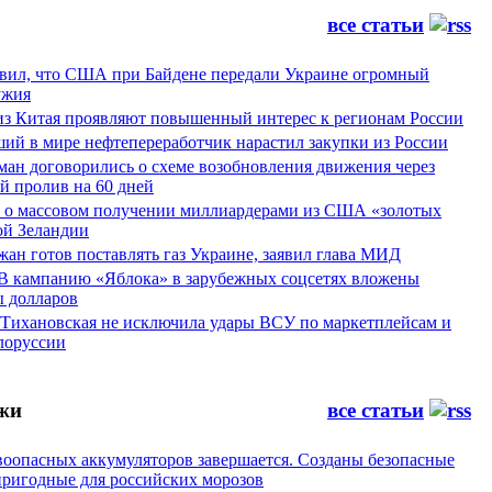
все статьи
явил, что США при Байдене передали Украине огромный
ужия
из Китая проявляют повышенный интерес к регионам России
ий в мире нефтепереработчик нарастил закупки из России
ман договорились о схеме возобновления движения через
й пролив на 60 дней
а о массовом получении миллиардерами из США «золотых
ой Зеландии
ан готов поставлять газ Украине, заявил глава МИД
 В кампанию «Яблока» в зарубежных соцсетях вложены
 долларов
 Тихановская не исключила удары ВСУ по маркетплейсам и
лоруссии
жи
все статьи
воопасных аккумуляторов завершается. Созданы безопасные
пригодные для российских морозов