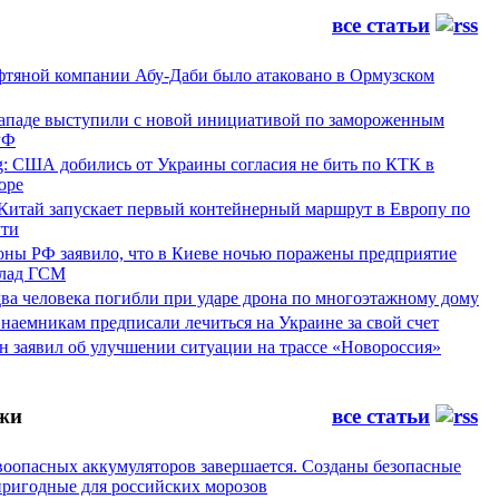
все статьи
фтяной компании Абу-Даби было атаковано в Ормузском
Западе выступили с новой инициативой по замороженным
РФ
g: США добились от Украины согласия не бить по КТК в
оре
 Китай запускает первый контейнерный маршрут в Европу по
ти
ны РФ заявило, что в Киеве ночью поражены предприятие
лад ГСМ
ва человека погибли при ударе дрона по многоэтажному дому
наемникам предписали лечиться на Украине за свой счет
н заявил об улучшении ситуации на трассе «Новороссия»
жи
все статьи
воопасных аккумуляторов завершается. Созданы безопасные
пригодные для российских морозов