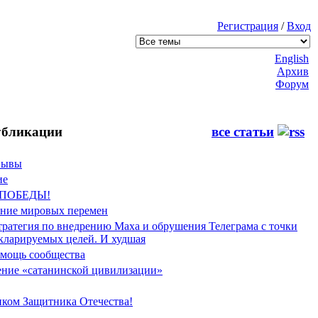
Регистрация
/
Вход
English
Архив
Форум
бликации
все статьи
Фывы
ие
 ПОБЕДЫ!
ение мировых перемен
тратегия по внедрению Маха и обрушения Телеграма с точки
екларируемых целей. И худшая
мощь сообщества
ние «сатанинской цивилизации»
иком Защитника Отечества!