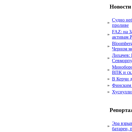
Новости
Судно не
»
проливе
FAZ: на 
»
активам 
Bloomber
»
Черном м
Лихачев:
»
Севморпу
Миноборо
»
ВПК и ск
»
В Керчи д
»
Финским 
»
Хуснулли
Репорта
Эра взры
»
батареи, 