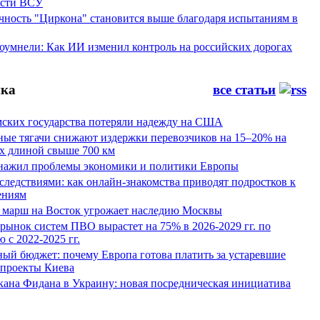
ости ВСУ
ность "Циркона" становится выше благодаря испытаниям в
оумнели: Как ИИ изменил контроль на российских дорогах
ка
все статьи
мских государства потеряли надежду на США
ные тягачи снижают издержки перевозчиков на 15–20% на
х длиной свыше 700 км
нажил проблемы экономики и политики Европы
следствиями: как онлайн-знакомства приводят подростков к
ениям
 марш на Восток угрожает наследию Москвы
рынок систем ПВО вырастет на 75% в 2026-2029 гг. по
 с 2022-2025 гг.
ый бюджет: почему Европа готова платить за устаревшие
 проекты Киева
кана Фидана в Украину: новая посредническая инициатива