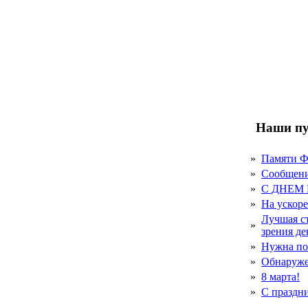
Наши пу
»
Памяти 
»
Сообщен
»
С ДНЕМ
»
На ускор
Лучшая с
»
зрения д
»
Нужна по
»
Обнаруже
»
8 марта!
»
С праздн