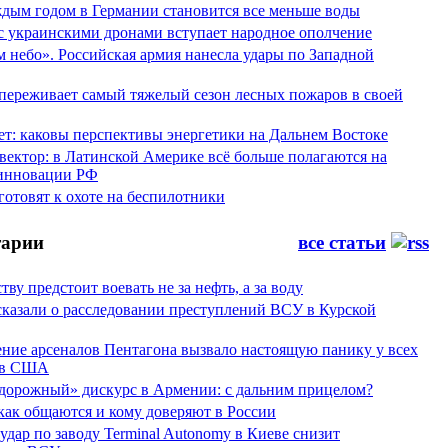
аждым годом в Германии становится все меньше воды
 с украинскими дронами вступает народное ополчение
 небо». Российская армия нанесла удары по Западной
переживает самый тяжелый сезон лесных пожаров в своей
ет: каковы перспективы энергетики на Дальнем Востоке
вектор: в Латинской Америке всё больше полагаются на
инновации РФ
отовят к охоте на беспилотники
арии
все статьи
тву предстоит воевать не за нефть, а за воду
сказали о расследовании преступлений ВСУ в Курской
ние арсеналов Пентагона вызвало настоящую панику у всех
ов США
дорожный» дискурс в Армении: с дальним прицелом?
 как общаются и кому доверяют в России
ар по заводу Terminal Autonomy в Киеве снизит