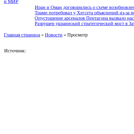
Иран и Оман договорились о схеме возобновле
Трамп потребовал у Хегсета объяснений из-за 
Опустошение арсеналов Пентагона вызвало на
Разрушен украинский стратегический мост в За
Главная страница
»
Новости
» Просмотр
Источник: