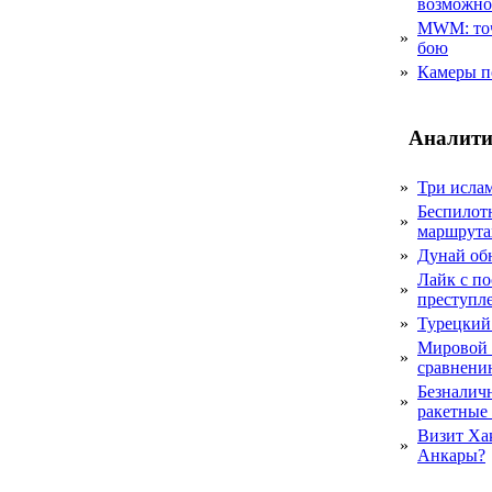
возможн
MWM: точ
»
бою
»
Камеры п
Аналити
»
Три исла
Беспилот
»
маршрута
»
Дунай об
Лайк с по
»
преступл
»
Турецкий
Мировой 
»
сравнению
Безналичн
»
ракетные
Визит Ха
»
Анкары?