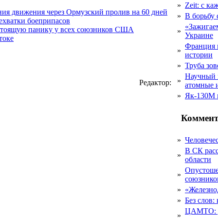
»
Zeit: с к
ния движения через Ормузский пролив на 60 дней
»
В борьбу
нехватки боеприпасов
«Зажигаем
стоящую панику у всех союзников США
»
Украине
токе
Франция 
»
истории
»
Труба зов
Научный 
»
Редактор:
атомные 
»
Як-130М г
Коммент
»
Человечес
В СК рас
»
области
Опустоше
»
союзник
»
«Железно
»
Без слов:
ЦАМТО: уд
»