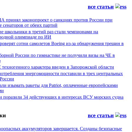
все статьи
А принял законопроект о санкциях против России при
 сенаторов от обеих партий
ие школьники в третий раз стали чемпионами на
одной олимпиаде по ИИ
оверят сотни самолетов Boeing из-за обнаружения трещин в
борной России по гимнастике не получили визы на ЧЕ в
ю
 техногенного характера введен в Запорожской области
потребления энергомощности поставили в трех центральных
 России
и изымать ракеты для Patriot, оплаченные европейскими
ми
и поразили 34 действующих в интересах ВСУ морских судна
жи
все статьи
воопасных аккумуляторов завершается. Созданы безопасные