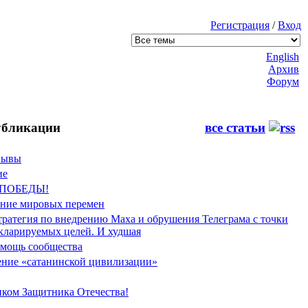
Регистрация
/
Вход
English
Архив
Форум
бликации
все статьи
Фывы
ие
 ПОБЕДЫ!
ение мировых перемен
тратегия по внедрению Маха и обрушения Телеграма с точки
екларируемых целей. И худшая
мощь сообщества
ние «сатанинской цивилизации»
иком Защитника Отечества!