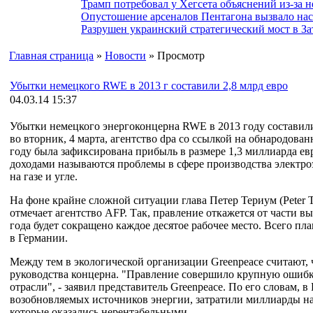
Трамп потребовал у Хегсета объяснений из-за 
Опустошение арсеналов Пентагона вызвало на
Разрушен украинский стратегический мост в За
Главная страница
»
Новости
» Просмотр
Убытки немецкого RWE в 2013 г составили 2,8 млрд евро
04.03.14 15:37
Убытки немецкого энергоконцерна RWE в 2013 году составили
во вторник, 4 марта, агентство dpa со ссылкой на обнародов
году была зафиксирована прибыль в размере 1,3 миллиарда ев
доходами называются проблемы в сфере производства электр
на газе и угле.
На фоне крайне сложной ситуации глава Петер Териум (Peter 
отмечает агентство AFP. Так, правление откажется от части 
года будет сокращено каждое десятое рабочее место. Всего пла
в Германии.
Между тем в экологической организации Greenpeace считают, 
руководства концерна. "Правление совершило крупную ошибку
отрасли", - заявил представитель Greenpeace. По его словам,
возобновляемых источников энергии, затратили миллиарды н
которые оказались нерентабельными.