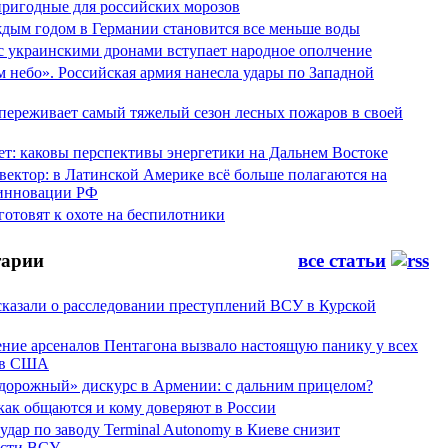
пригодные для российских морозов
аждым годом в Германии становится все меньше воды
 с украинскими дронами вступает народное ополчение
 небо». Российская армия нанесла удары по Западной
переживает самый тяжелый сезон лесных пожаров в своей
ет: каковы перспективы энергетики на Дальнем Востоке
вектор: в Латинской Америке всё больше полагаются на
инновации РФ
отовят к охоте на беспилотники
арии
все статьи
сказали о расследовании преступлений ВСУ в Курской
ние арсеналов Пентагона вызвало настоящую панику у всех
ов США
дорожный» дискурс в Армении: с дальним прицелом?
 как общаются и кому доверяют в России
ар по заводу Terminal Autonomy в Киеве снизит
ости ВСУ