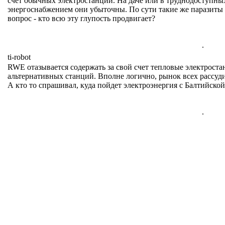
счёт обычных электростанций. На даче или в труднодоступных
энергоснабжением они убыточны. По сути такие же паразиты
вопрос - кто всю эту глупость продвигает?
.
ti-robot
RWE отазывается содержать за свой счет тепловые электрост
альтернативных станций. Вполне логично, рынок всех рассуди
А кто то спрашивал, куда пойдет электроэнергия с Балтийской
.