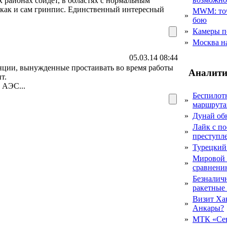
 районах сойдёт, в областях с нормальным
 как и сам гринпис. Единственный интересный
MWM: точ
»
бою
»
Камеры п
»
Москва на
05.03.14 08:44
анции, вынужденные простаивать во время работы
Аналити
т.
 АЭС...
Беспилот
»
маршрута
»
Дунай об
Лайк с по
»
преступл
»
Турецкий
Мировой 
»
сравнению
Безналичн
»
ракетные
Визит Ха
»
Анкары?
»
МТК «Сев