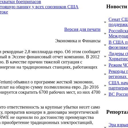
нехватки боеприпасов
Новости
стоящую панику у всех союзников США
токе
Сенат СШ
»
поддержке
Версия для печати
Российск
»
Междунар
Экономика и Финансы
В США пр
»
фюзеляже
 рекордные 2,8 миллиарда евро. Об этом сообщает
Лидеры с
»
анный в Эссене финансовый отчет компании. В 2012
Хорвати
ро. В качестве причин тяжелой ситуация с
»
Режим ЧС
оэнергии на традиционных станциях, работающих
Рекорды 
»
регионах
Terium) объявил о программе жесткой экономии,
США начал
»
выплат на общую сумму полмиллиона евро. До 2016
партнера
нируется сократить 6700 рабочих мест, из них 4700
»
ВС Росси
что ответственность за крупные убытки несет само
Репорта
, превратив концерн в динозавра энергетической
 в RWE не оценили по достоинству преимущества
а приобретение традиционных электростанций,
Эра взры
»