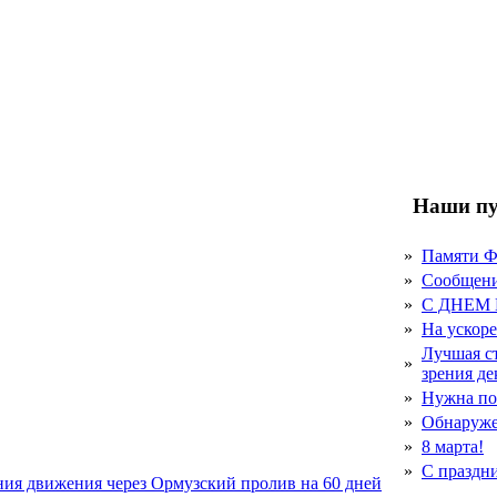
Наши пу
»
Памяти 
»
Сообщен
»
С ДНЕМ
»
На ускор
Лучшая с
»
зрения д
»
Нужна по
»
Обнаруже
»
8 марта!
»
С праздн
ния движения через Ормузский пролив на 60 дней