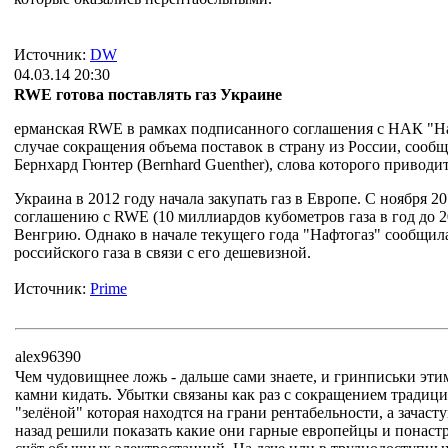
Источник:
DW
04.03.14 20:30
RWE готова поставлять газ Украине
ерманская RWE в рамках подписанного соглашения с НАК "На
случае сокращения объема поставок в страну из России, со
Бернхард Гюнтер (Bernhard Guenther), слова которого приводи
Украина в 2012 году начала закупать газ в Европе. С ноября 2
соглашению с RWE (10 миллиардов кубометров газа в год до 201
Венгрию. Однако в начале текущего года "Нафтогаз" сообщил
российского газа в связи с его дешевизной.
Источник:
Prime
alex96390
Чем чудовищнее ложь - дальше сами знаете, и гринписьки этим
камни кидать. Убытки связаны как раз с сокращением традиц
"зелёной" которая находтся на грани рентабельности, а зачас
назад решили показать какие они гарные европейцы и понастр