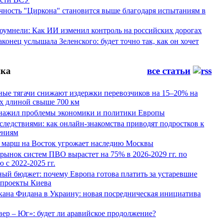
ность "Циркона" становится выше благодаря испытаниям в
оумнели: Как ИИ изменил контроль на российских дорогах
конец услышала Зеленского: будет точно так, как он хочет
ка
все статьи
ные тягачи снижают издержки перевозчиков на 15–20% на
х длиной свыше 700 км
нажил проблемы экономики и политики Европы
следствиями: как онлайн-знакомства приводят подростков к
ениям
 марш на Восток угрожает наследию Москвы
рынок систем ПВО вырастет на 75% в 2026-2029 гг. по
 с 2022-2025 гг.
ый бюджет: почему Европа готова платить за устаревшие
 проекты Киева
кана Фидана в Украину: новая посредническая инициатива
ер – Юг»: будет ли аравийское продолжение?