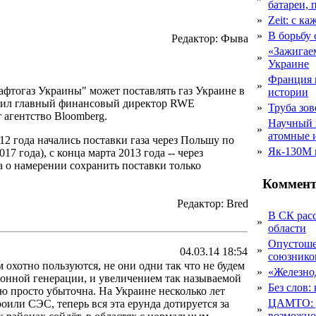
батареи, 
»
Zeit: с к
»
В борьбу
Редактор: Фыва
«Зажигаем
»
Украине
Франция 
»
фтогаз Украины" может поставлять газ Украине в
истории
общил главный финансовый директор RWE
»
Труба зов
т агентство Bloomberg.
Научный 
»
атомные 
012 года начались поставки газа через Польшу по
»
Як-130М г
7 года), с конца марта 2013 года -- через
а о намерении сохранить поставки только
Коммент
Редактор: Bred
В СК рас
»
области
Опустоше
»
04.03.14 18:54
союзник
 охотно пользуются, не они одни так что не будем
»
«Железно
ионной генерации, и увеличением так называемой
»
Без слов:
тую просто убыточна. На Украине несколько лет
ЦАМТО: уд
оили СЭС, теперь вся эта ерунда дотируется за
»
возможн