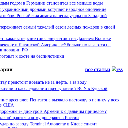
аждым годом в Германии становится все меньше воды
 с украинскими дронами вступает народное ополчение
 небо». Российская армия нанесла удары по Западной
переживает самый тяжелый сезон лесных пожаров в своей
ет: каковы перспективы энергетики на Дальнем Востоке
вектор: в Латинской Америке всё больше полагаются на
инновации РФ
отовят к охоте на беспилотники
арии
все статьи
тву предстоит воевать не за нефть, а за воду
сказали о расследовании преступлений ВСУ в Курской
ние арсеналов Пентагона вызвало настоящую панику у всех
ов США
дорожный» дискурс в Армении: с дальним прицелом?
 как общаются и кому доверяют в России
ар по заводу Terminal Autonomy в Киеве снизит