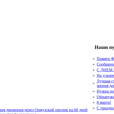
Наши пу
»
Памяти 
»
Сообщен
»
С ДНЕМ
»
На ускор
Лучшая с
»
зрения д
»
Нужна по
»
Обнаруже
»
8 марта!
»
С праздн
ния движения через Ормузский пролив на 60 дней