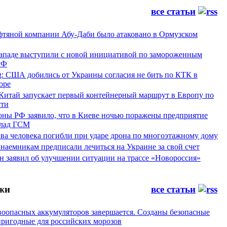
все статьи
фтяной компании Абу-Даби было атаковано в Ормузском
Западе выступили с новой инициативой по замороженным
РФ
g: США добились от Украины согласия не бить по КТК в
оре
 Китай запускает первый контейнерный маршрут в Европу по
ти
ны РФ заявило, что в Киеве ночью поражены предприятие
лад ГСМ
ва человека погибли при ударе дрона по многоэтажному дому
наемникам предписали лечиться на Украине за свой счет
н заявил об улучшении ситуации на трассе «Новороссия»
жи
все статьи
воопасных аккумуляторов завершается. Созданы безопасные
пригодные для российских морозов