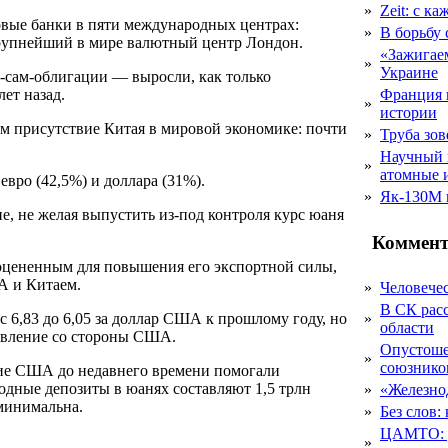
»
Zeit: с к
овые банки в пяти международных центрах:
»
В борьбу
 крупнейший в мире валютный центр Лондон.
«Зажигаем
»
Украине
сам-облигации — выросли, как только
ет назад.
Франция 
»
истории
м присутствие Китая в мировой экономике: почти
»
Труба зов
Научный 
»
атомные 
вро (42,5%) и доллара (31%).
»
Як-130М г
е, не желая выпустить из-под контроля курс юаня
Коммент
цененным для повышения его экспортной силы,
А и Китаем.
»
Человечес
В СК рас
с 6,83 до 6,05 за доллар США к прошлому году, но
»
области
давление со стороны США.
Опустоше
»
союзник
ние США до недавнего времени помогали
дные депозиты в юанях составляют 1,5 трлн
»
«Железно
минимальна.
»
Без слов:
ЦАМТО: уд
»