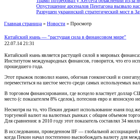
Трамп потребовал у Хегсета объяснений из-за 
Опустошение арсеналов Пентагона вызвало на
Разрушен украинский стратегический мост в За
Главная страница
»
Новости
» Просмотр
Китайский юань — "растущая сила в финансовом мире"
22.07.14 21:31
Китайский юань является растущей силой в мировых финанса
Институтом международных финансов, говорится, что его исп
прошедшего года.
Этот прыжок позволил юаню, обогнав гонконгский и сингапу
переместиться на шестое место среди самых используемых ва
В торговом финансировании, где всецело властвует доллар С
место (с показателем 8% сделок), потеснив евро и японскую ие
Несмотря на то, что Пекин держит использование юаня под же
торгуемой валют на валютных рынках с общим объемом торгов
Для сравнения: в 2010 году этот показатель составлял 34 милл
В исследовании, проведенном IIF — глобальной ассоциацией в
когда Пекин начал постепенно высвобождать валюту для межд