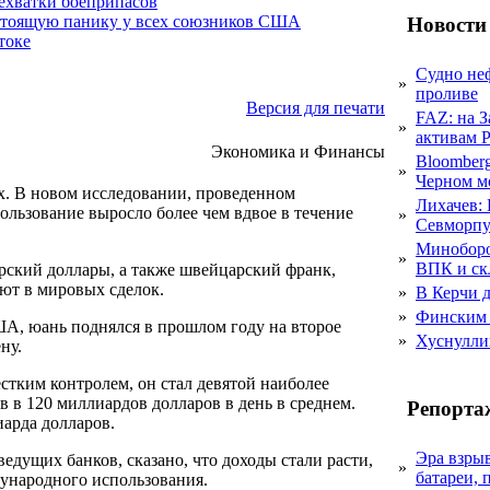
нехватки боеприпасов
стоящую панику у всех союзников США
Новости
токе
Судно не
»
проливе
Версия для печати
FAZ: на 
»
активам 
Экономика и Финансы
Bloomber
»
Черном м
х. В новом исследовании, проведенном
Лихачев:
ользование выросло более чем вдвое в течение
»
Севморпу
Миноборо
»
ВПК и ск
рский доллары, а также швейцарский франк,
лют в мировых сделок.
»
В Керчи д
»
Финским 
ША, юань поднялся в прошлом году на второе
»
Хуснулли
ну.
стким контролем, он стал девятой наиболее
 в 120 миллиардов долларов в день в среднем.
Репорта
иарда долларов.
Эра взры
едущих банков, сказано, что доходы стали расти,
»
батареи, 
ународного использования.