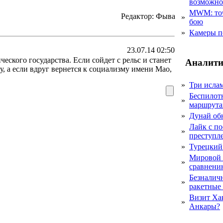
возможн
MWM: точ
Редактор: Фыва
»
бою
»
Камеры п
23.07.14 02:50
ского государства. Если сойдет с рельс и станет
Аналити
у, а если вдруг вернется к социализму имени Мао,
»
Три исла
Беспилот
»
маршрута
»
Дунай об
Лайк с по
»
преступл
»
Турецкий
Мировой 
»
сравнению
Безналичн
»
ракетные
Визит Ха
»
Анкары?