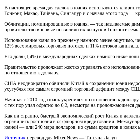
В настоящее время для сделок в юанях используются клиринг
Гонконг, Макао, Тайвань, Сингапур и с начала этого года —
Облигации, номинированные в юанях, — так называемые дим-
правительство впервые позволило их выпуск в Гонконге семь л
Использование юаня по-прежнему намного менее ощутимо, че
12% всех мировых торговых потоков и 11% потоков капитала.
Его доля (1,4%) в международных сделках намного ниже доли е
Правительство продолжает жестко управлять его использовани
по отношению к доллару.
США неоднократно обвиняли Китай в сохранении юаня недоо
усугубляя тем самым огромный торговый дефицит между СШ
Начиная с 2010 года юань укрепился по отношению к доллару 
с тех пор упал обратно до 6,2, несмотря на продолжающееся 
Как ни странно, быстрый экономический рост Китая и давле
ограничить рост юаня в оффшорном кредитовании. Междунаро
юаней — или 240 млрд долларов, но сумма кредитов в юанях 
Источник
перевод для MixedNews — Татьяна Лагун