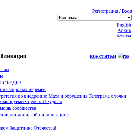
Регистрация
/
Вход
English
Архив
Форум
бликации
все статьи
Фывы
ие
 ПОБЕДЫ!
ение мировых перемен
тратегия по внедрению Маха и обрушения Телеграма с точки
екларируемых целей. И худшая
мощь сообщества
ние «сатанинской цивилизации»
иком Защитника Отечества!