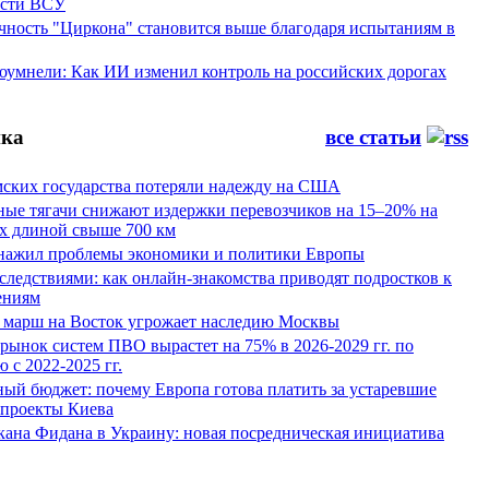
ости ВСУ
ность "Циркона" становится выше благодаря испытаниям в
оумнели: Как ИИ изменил контроль на российских дорогах
ка
все статьи
мских государства потеряли надежду на США
ные тягачи снижают издержки перевозчиков на 15–20% на
х длиной свыше 700 км
нажил проблемы экономики и политики Европы
следствиями: как онлайн-знакомства приводят подростков к
ениям
 марш на Восток угрожает наследию Москвы
рынок систем ПВО вырастет на 75% в 2026-2029 гг. по
 с 2022-2025 гг.
ый бюджет: почему Европа готова платить за устаревшие
 проекты Киева
кана Фидана в Украину: новая посредническая инициатива