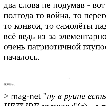
два слова не подумав - вот
полгода то война, то пере
то конвои, то самолёты па
всё ведь из-за элементарн
очень патриотичной глупо
началось.
.
argus98
> mag-net "
ну в руине ест