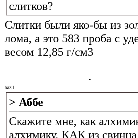
слитков?
Слитки были яко-бы из зо
лома, а это 583 проба с у
весом 12,85 г/см3
.
bazil
> Аббе
Скажите мне, как алхими
алхимику. КАК из свинца