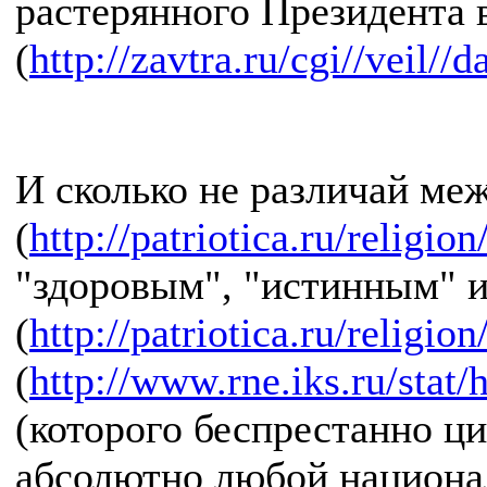
растерянного Президента в
(
http://zavtra.ru/cgi//veil//
И сколько не различай м
(
http://patriotica.ru/religio
"здоровым", "истинным" 
(
http://patriotica.ru/religion
(
http://www.rne.iks.ru/stat/
(которого беспрестанно ц
абсолютно любой национал