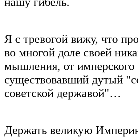
нашу ги­бель.
Я с тревогой вижу, что п
во многой доле своей ник
мышления, от имперского 
существовавший дутый "со
советской державой"…
Держать великую Империю