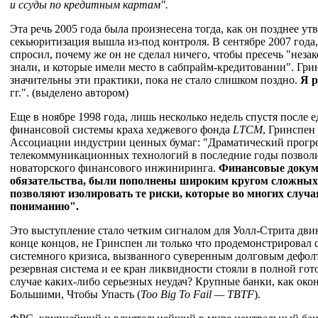
и ссуды по кредитным картам".
Эта речь 2005 года была произнесена тогда, как он позднее утв
секьюритизация вышла из-под контроля. В сентябре 2007 года,
спросил, почему же он не сделал ничего, чтобы пресечь "нез
знали, и которые имели место в сабпрайм-кредитовании". Грин
значительны эти практики, пока не стало слишком поздно.
Я р
гг.". (выделено автором)
Еще в ноябре 1998 года, лишь несколько недель спустя после 
финансовой системы краха хеджевого фонда
LTCM
, Гринспен
Ассоциации индустрии ценных бумаг: "Драматический прогре
телекоммуникационных технологий в последние годы позвол
новаторского финансового инжиниринга.
Финансовые докум
обязательства, были пополнены широким кругом сложных
позволяют изолировать те риски, которые во многих случ
пониманию".
Это выступление стало четким сигналом для Уолл-Стрита дви
конце концов, не Гринспен ли только что продемонстрировал
системного кризиса, вызванного суверенным долговым дефолто
резервная система и ее кран ликвидности стояли в полной го
случае каких-либо серьезных неудач? Крупные банки, как око
Большими, Чтобы Упасть (
Too
Big
To
Fail —
TBTF
).