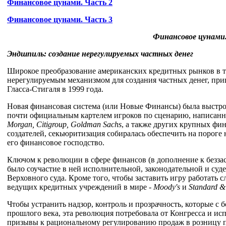
Финансовое цунами. Часть 2
Финансовое цунами. Часть 3
Финансовое цунами.
Эндшпиль: создание нерегулируемых частных денег
Широкое преобразование американских кредитных рынков в то
нерегулируемым механизмом для создания частных денег, при
Гласса-Стигаля в 1999 года.
Новая финансовая система (или Новые Финансы) была выстро
почти официальным картелем игроков по сценарию, написан
Morgan,
Citigroup,
Goldman
Sachs
, а также других крупных ф
создателей, секьюритизация собиралась обеспечить на порог
его финансовое господство.
Ключом к революции в сфере финансов (в дополнение к безз
было соучастие в ней исполнительной, законодательной и су
Верховного суда. Кроме того, чтобы заставить игру работать 
ведущих кредитных учреждений в мире -
Moody's
и
Standard 
Чтобы устранить надзор, контроль и прозрачность, которые с
прошлого века, эта революция потребовала от Конгресса и ис
призывы к рациональному регулированию продаж в розницу 