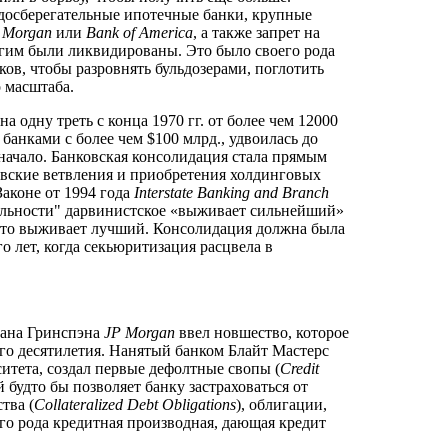
досберегательные ипотечные банки, крупные
 Morgan
или
Bank
of
America
, а также запрет на
угим были ликвидированы. Это было своего рода
ов, чтобы разровнять бульдозерами, поглотить
 масштаба.
а одну треть с конца 1970 гг. от более чем 12000
банками с более чем $100 млрд., удвоилась до
начало. Банковская консолидация стала прямым
овские ветвления и приобретения холдинговых
аконе от 1994 года
Interstate
Banking
and
Branch
тельности" дарвинистское «выживает сильнейший»
, что выживает лучший. Консолидация должна была
о лет, когда секьюритизация расцвела в
лана Гринспэна
JP Morgan
ввел новшество, которое
о десятилетия. Нанятый банком Блайт Мастерс
ситета, создал первые дефолтные свопы (
Credit
удто бы позволяет банку застраховаться от
тва (
Collateralized
Debt
Obligations
), облигации,
го рода кредитная производная, дающая кредит