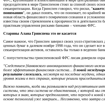
ФРС, крупнейший и влиятельнейший в мире центральный бан
председателем в мире Гринспеном стоял за спиной своих осн
секьюритизации. Когда Гринспен говорил, что риски, "
кажетс
пониманию
", он давал понять, что он понимает, по крайней 
новая область финансового помрачения сознания и усложнен
известны своим стремлением к прозрачности в деятельности 
практикам управления рисками банками – членами ФРС.
Старины Алана Гринспена это не касается
Самое важное, что Гринспен заверил своих уолл-стритовских
ценных бумаг в далеком ноябре 1998 года, что он сделает все
секьюритизация активов, оставались бы только в ведении банк
С попустительства гринспеновской ФРС лисам доверили охран
"Следствием [банковского инновационного финансового инжини
более эффективная финансовая система… В
новой междунар
результате
сложилась
, несмотря на последние неудачи, одн
уровня жизни в тех странах, которые решили присоединиться 
Важно помнить, когда мы размышляем над регулятивным ин
системы, что эта система не единственная, с которой мы ст
которых я знаю, которые предполагают, что переход к новой
основе технологий уже
завершен...
Несомненно, что завтра с