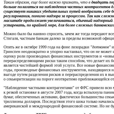
Таким образом, еще более важно признать, что в
двадцать пе
больше полагаться на наблюдения частных контрагентов д
с
уществует никаких убедительных путей вообразить себе б
регулирования, помимо надзора за процессом. Так как слож
масштабе продолжает увеличиваться, обычный надзорный 
устаревать, по крайней мере, для более сложных банковски
Можно было бы наивно спросить, зачем же тогда передают все
Стигаля, частным банкам далеко за пределы возможной офиц
Опять же в октябре 1999 года на фоне лихорадки
"доткомов"
и
Гринспен неоднократно и упорно настаивал, что он не может 
оценку роли производных финансовых инструментов и «нов
перераспределяющими риски таким способом, что делает их б
является чистейшей формой этой услуги. Все новые финансов
годы, производные финансовых инструментов, находящиеся на
выгоде путем разделения рисков и перераспределения их в в
о секьюритизации на пороге неотвратимо приближающейся от
"Наблюдение частными контрагентами" от ФРС привело всю
к резкой остановке в августе 2007 года, когда вспыхнула па
бумаг, обеспеченных активами, фактически большинства сек
триллионы долларов. Последствия этого шока только начались
американской и международной финансовой системе. Но не бу