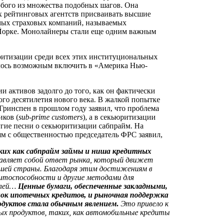
бого из множества подобных шагов. Она
 рейтинговых агентств присваивать высшие
мых страховых компаний, называемых
ю-Йорке. Монолайнеры стали еще одним важным
ритизации среди всех этих институциональных
алось возможным включить в «Америка Нью-
 активов задолго до того, как он фактически
го десятилетия нового века. В жалкой попытке
 Гринспен в прошлом году заявил, что проблема
ков (
sub-
prime
customers
), а в секьюритизации
угие песни о секьюритизации сабпрайм. На
ям с общественностью председатель ФРС заявил,
ких как сабпрайм займы и ниша кредитных
авляет собой ответ рынка, который движет
ашей страны. Благодаря этим достижениям в
дитоспособности и другие методами для
елей…
Ценные бумаги, обеспеченные закладными,
ок ипотечных кредитов, и рыночная поддержка
одуктов стала обычным явлением.
Это привело к
ых продуктов, таких, как автомобильные кредиты