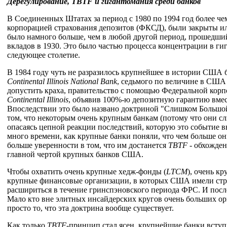
Дерегулирование,
TBTF
и гигантомания среди банков
В Соединенных Штатах за период с 1980 по 1994 год более че
корпорацией страхования депозитов (ФКСД), были закрыты 
было намного больше, чем в любой другой период, прошедший
вкладов в 1930. Это было частью процесса концентрации в ги
следующее столетие.
В 1984 году чуть не разразилось крупнейшее в истории США б
Continental
Illinois
National
Bank
, седьмого по величине в США
допустить краха, правительство с помощью Федеральной кор
Continental
Illinois
, объявив 100%-ю депозитную гарантию вме
Впоследствии это было названо доктриной "Слишком Большой
том, что некоторым очень крупным банкам (потому что они сл
опасаясь цепной реакции последствий, которую это событие 
много времени, как крупные банки поняли, что чем больше он
больше уверенности в том, что им достанется
TBTF
- обхожден
главной чертой крупных банков США.
Чтобы охватить очень крупные хедж-фонды (
LTCM
), очень к
крупные финансовые организации, в которых США имели стр
расшириться в течение гринспэновского периода ФРС. И пос
Мало кто вне элитных инсайдерских кругов очень больших о
просто то, что эта доктрина вообще существует.
Как только
TBTF
-принцип стал ясен, крупнейшие банки вступ