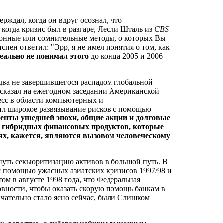
ерждал, когда он вдруг осознал, что
 когда кризис был в разгаре, Лесли Шталь из
CBS
аконные или сомнительные методы, о которых Вы
спен ответил: "Эрр, я не имел понятия о том, как
еально не понимал этого
до конца 2005 и 2006
едва не завершившегося распадом глобальной
 сказал на ежегодном заседании Американской
сс в области компьютерных и
ил широкое развязывание рисков с помощью
енты ушедшей эпохи, общие акции и долговые
 гибридных финансовых продуктов, которые
аях, кажется, являются вызовом человеческому
нуть секьюритизацию активов в большой путь. В
 с помощью ужасных азиатских кризисов 1997/98 и
м в августе 1998 года, что Федеральная
товности, чтобы оказать скорую помощь банкам в
нчательно стало ясно сейчас, были Слишком