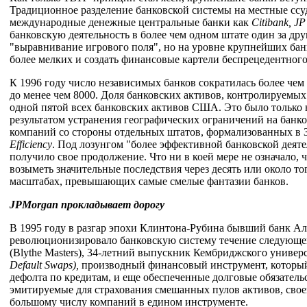
Традиционное разделение банковской системы на местные ссу
международные денежные центральные банки как
Citibank,
JP
банковскую деятельность в более чем одном штате один за др
"выравнивание игрового поля", но на уровне крупнейших банк
более мелких и создать финансовые картели беспрецедентного
К 1996 году число независимых банков сократилась более чем н
до менее чем 8000. Доля банковских активов, контролируемых 
одной пятой всех банковских активов США. Это было только 
результатом устранения географических ограничений на банк
компаний со стороны отдельных штатов, формализованных в З
Efficiency
. Под лозунгом "более эффективной банковской дея
получило свое продолжение. Что ни в коей мере не означало
возыметь значительные последствия через десять или около тог
масштабах, превышающих самые смелые фантазии банков.
JPMorgan
прокладывает дорогу
В 1995 году в разгар эпохи Клинтона-Рубина бывший банк А
революционизировало банковскую систему течение следующег
(Blythe Masters), 34-летний выпускник Кембриджского универ
Default
Swaps),
производный финансовый инструмент, который б
дефолта по кредитам, и еще обеспеченные долговые обязательс
эмитируемые для страхования смешанных пулов активов, свое
большому числу компаний в едином инструменте.