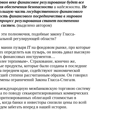
рвом веке финансовое регулирование будет все
ля обеспечения безопасности
и надежности.
Не
ольшую часть государственного финансового
ность финансового посредничества в мировом
процесс регулирования станет постепенно
х систем.
(выделено автором)
 эти полномочия, подобные закону Гласса-
иальной регулирующей области?
мании пузыря
IT
на фондовом рынке, про которые
их определить как пузырь, он вновь давал высокую
ых финансовых инструментов…
олее терпимым». Страхование, конечно же,
ые продукты, которые были созданы в последние
 переднем крае, содействуют экономической
ысшей степени рассчитанным образом. Он говорил
мены ограничений Закона Гласса-Стигаля.
 международную межбанковскую торговою систему
ника по поводу секьюритизированных коммерческих
ьюритизированных облигаций стоимостью в
, когда банки и инвесторы снизили цены по всей
дем забегать вперед в нашей истории.