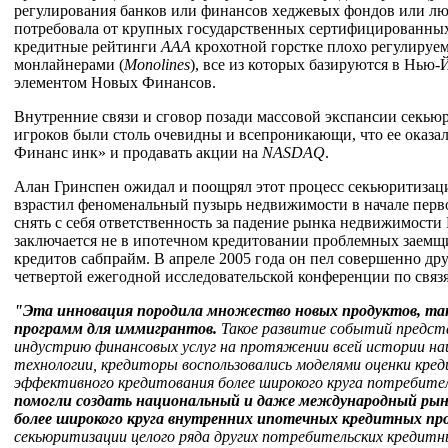
регулирования банков или финансов хеджевых фондов или лю
потребовала от крупных государственных сертифицированных
кредитные рейтинги
AAA
крохотной горстке плохо регулируе
монлайнерами (
Monolines
), все из которых базируются в Нь
элементом Новых Финансов.
Внутренние связи и сговор позади массовой экспансии секью
игроков были столь очевидны и всепроникающи, что ее оказ
Финанс инк» и продавать акции на
NASDAQ
.
Алан Гринспен ожидал и поощрял этот процесс секьюритизации
взрастил феноменальный пузырь недвижимости в начале перво
снять с себя ответственность за падение рынка недвижимости
заключается не в ипотечном кредитовании проблемных заемщи
кредитов сабпрайм. В апреле 2005 года он пел совершенно др
четвертой ежегодной исследовательской конференции по связ
"Эта инновация породила множество новых продуктов, та
программ для иммигрантов.
Такое развитие событий предст
индустрию финансовых услуг на протяжении всей истории н
технологии, кредиторы воспользовались моделями оценки кре
эффективного кредитования более широкого круга потребит
помогли создать национальный и даже международный рын
более широкого круга внутренних ипотечных кредитных пр
секьюритизации целого ряда других потребительских кредитн