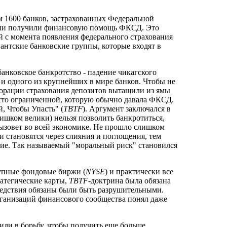
м 1600 банков, застрахованных Федеральной
или получили финансовую помощь ФКСД. Это
 с момента появления федерального страхования
гантские банковские группы, которые входят в
анковское банкротство - падение чикагского
 и одного из крупнейших в мире банков. Чтобы не
порации страхования депозитов вытащили из ямы
сто ограниченной, которую обычно давала ФКСД.
, Чтобы Упасть" (
TBTF
). Аргумент заключался в
ишком велики) нельзя позволить банкротиться,
вызовет во всей экономике. Не прошло слишком
и становятся через слияния и поглощения, тем
ие. Так называемый "моральный риск" становился
рупные фондовые биржи (
NYSE
) и практически все
атегические карты,
TBTF
-доктрина была обязана
ледствия обязаны были быть разрушительными.
рганизаций финансового сообщества понял даже
или в борьбу, чтобы получить еще больше.