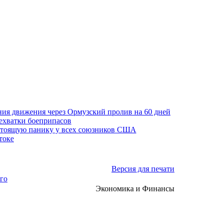
ния движения через Ормузский пролив на 60 дней
нехватки боеприпасов
стоящую панику у всех союзников США
токе
Версия для печати
го
Экономика и Финансы