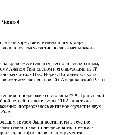
 Часть 4
, что вскоре станет величайшим в мире
шло в новое тысячелетие после отмены закона
ена кровосмесительным, тесно переплетенным,
ному Аланом Гринспеном и его дружками из
JP
инансовых домов Нью-Йорка. По мнению своих
е нового тысячелетия «новый» Американский Век и
астенчивой поддержке со стороны ФРС Гринспена)
дебной ветвей правительства США вплоть до
слаженно, потребовалось активное соучастие двух
&
Poors
.
 большим трудом были достигнуты в течение
полнительной власти неоднократно отвергать
производных финансовых инструментов,