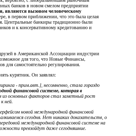
к, вероятно, с либеральнейшим рыночным
овных банков в новом смелом предприятии
я, являются вызовом человеческому
мере, в первом приближении, что это была целая
ия. Центральные банкиры традиционно были
банков и к консервативному кредитованию и
 друзей в Американской Ассоциации индустрии
 возможное для того, что Новые Финансы,
ов для самостоятельно регулирования.
ять курятник. Он заявлял:
ринга - прим.авт.], несомненно, стала гораздо
одной финансовой системе, которая
в
им из основных факторов стал заметный рост
к ней.
терфейсом новой международной финансовой
алкиваемся сегодня.
Нет
никаких доказательств,
о
 передовой международной финансовой системе на
ложности превзойдут даже сегодняшние.