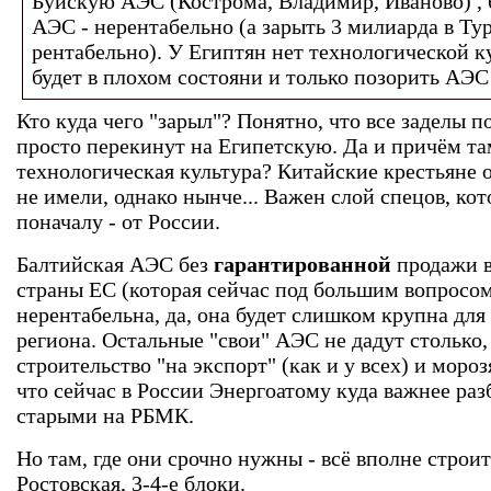
Буйскую АЭС (Кострома, Владимир, Иваново) ,
АЭС - нерентабельно (а зарыть 3 милиарда в Т
рентабельно). У Египтян нет технологической 
будет в плохом состояни и только позорить АЭС
Кто куда чего "зарыл"? Понятно, что все заделы п
просто перекинут на Египетскую. Да и причём та
технологическая культура? Китайские крестьяне о
не имели, однако нынче... Важен слой спецов, ко
поначалу - от России.
Балтийская АЭС без
гарантированной
продажи в
страны ЕС (которая сейчас под большим вопросом
нерентабельна, да, она будет слишком крупна для
региона. Остальные "свои" АЭС не дадут столько,
строительство "на экспорт" (как и у всех) и мороз
что сейчас в России Энергоатому куда важнее раз
старыми на РБМК.
Но там, где они срочно нужны - всё вполне строит
Ростовская, 3-4-е блоки.