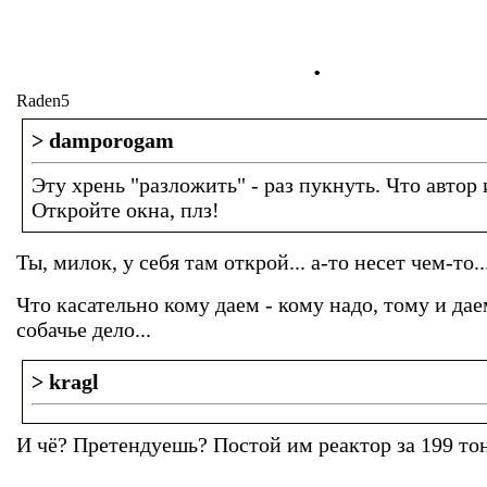
.
Raden5
> damporogam
Эту хрень "разложить" - раз пукнуть. Что автор 
Откройте окна, плз!
Ты, милок, у себя там открой... а-то несет чем-то...
Что касательно кому даем - кому надо, тому и дае
собачье дело...
> kragl
И чё? Претендуешь? Постой им реактор за 199 тон