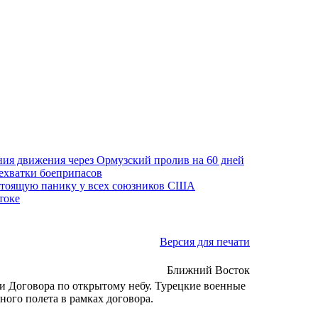
ния движения через Ормузский пролив на 60 дней
нехватки боеприпасов
стоящую панику у всех союзников США
токе
Версия для печати
Ближний Восток
 Договора по открытому небу. Турецкие военные
ого полета в рамках договора.