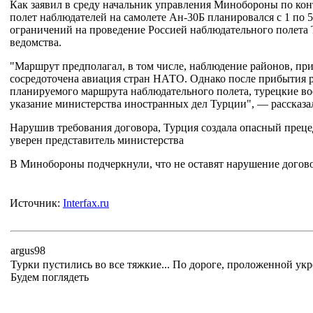
Как заявил в среду начальник управления Минобороны по ко
полет наблюдателей на самолете Ан-30Б планировался с 1 по 
ограничений на проведение Россией наблюдательного полета Т
ведомства.
"Маршрут предполагал, в том числе, наблюдение районов, пр
сосредоточена авиация стран НАТО. Однако после прибытия 
планируемого маршрута наблюдательного полета, турецкие вое
указание министерства иностранных дел Турции", — рассказа
Нарушив требования договора, Турция создала опасный преце
уверен представитель министерства
В Минобороны подчеркнули, что не оставят нарушение догов
Источник:
Interfax.ru
argus98
Турки пустились во все тяжкие... По дороге, проложенной ук
Будем поглядеть