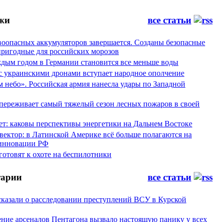
жи
все статьи
воопасных аккумуляторов завершается. Созданы безопасные
пригодные для российских морозов
аждым годом в Германии становится все меньше воды
 с украинскими дронами вступает народное ополчение
 небо». Российская армия нанесла удары по Западной
переживает самый тяжелый сезон лесных пожаров в своей
ет: каковы перспективы энергетики на Дальнем Востоке
вектор: в Латинской Америке всё больше полагаются на
инновации РФ
отовят к охоте на беспилотники
арии
все статьи
сказали о расследовании преступлений ВСУ в Курской
ние арсеналов Пентагона вызвало настоящую панику у всех