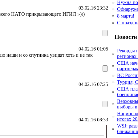
»
Нужна по
03.02.16 23:32
»
Обнаруже
 всего НАТО прикрывающего ИГИЛ ;-)))
»
8 марта!
»
С праздн
Новости
04.02.16 01:05
Рекорды 
»
аю наши и со спутника увидят хоть и не так
регионах
США начал
»
партнера
»
ВС Росси
»
Турция, 
04.02.16 07:25
США план
»
боеприпа
Верховный
»
выборы в
Национал
»
итогах 20
04.02.16 08:33
WSJ: раз
»
ближайши