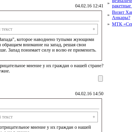
Безналичн
»
04.02.16 12:41
ракетные
Визит Ха
»
Анкары?
»
МТК «Сев
 текст
+
 Запада", которое наводнено тупыми жующими
ы обращаем внимание на запад, решая свои
е. Запад понимает силу и волю ее применить.
рицательное мнение у их граждан о нашей стране?
ужие.
04.02.16 14:50
 текст
+
отрицательное мнение у их граждан о нашей