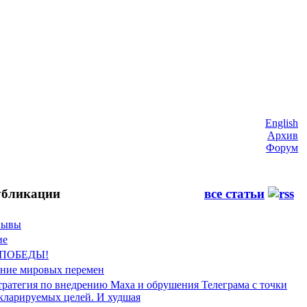
English
Архив
Форум
бликации
все статьи
Фывы
ие
 ПОБЕДЫ!
ение мировых перемен
тратегия по внедрению Маха и обрушения Телеграма с точки
екларируемых целей. И худшая