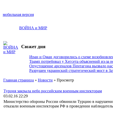
мобильная версия
ВОЙНА и МИР
Сюжет дня
Иран и Оман договорились о схеме возобновле
Трамп потребовал у Хегсета объяснений из-за 
Опустошение арсеналов Пентагона вызвало на
Разрушен украинский стратегический мост в За
Главная страница
»
Новости
» Просмотр
Турция закрыла небо российским военным инспекторам
03.02.16 22:29
Министерство обороны России обвинили Турцию в нарушении
отказали военным инспекторам РФ в проведении наблюдательн