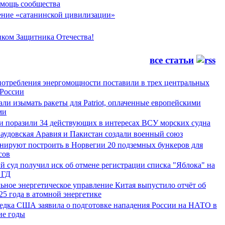
мощь сообщества
ние «сатанинской цивилизации»
иком Защитника Отечества!
все статьи
потребления энергомощности поставили в трех центральных
 России
и изымать ракеты для Patriot, оплаченные европейскими
ми
и поразили 34 действующих в интересах ВСУ морских судна
Саудовская Аравия и Пакистан создали военный союз
ируют построить в Норвегии 20 подземных бункеров для
сов
 суд получил иск об отмене регистрации списка "Яблока" на
 ГД
ьное энергетическое управление Китая выпустило отчёт об
25 года в атомной энергетике
ведка США заявила о подготовке нападения России на НАТО в
е годы