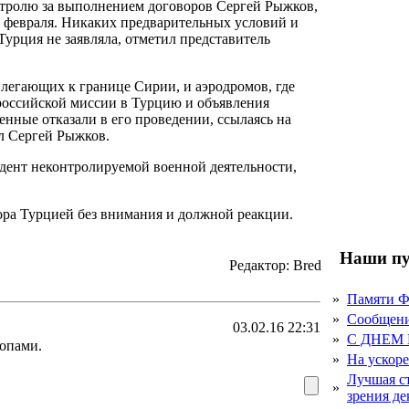
нтролю за выполнением договоров Сергей Рыжков,
5 февраля. Никаких предварительных условий и
урция не заявляла, отметил представитель
илегающих к границе Сирии, и аэродромов, где
российской миссии в Турцию и объявления
нные отказали в его проведении, ссылаясь на
л Сергей Рыжков.
дент неконтролируемой военной деятельности,
ора Турцией без внимания и должной реакции.
Наши пу
Редактор: Bred
»
Памяти 
»
Сообщен
03.02.16 22:31
»
С ДНЕМ
ропами.
»
На ускор
Лучшая с
»
зрения д