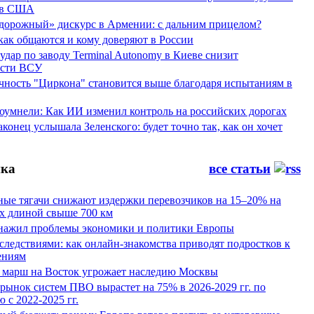
ов США
дорожный» дискурс в Армении: с дальним прицелом?
 как общаются и кому доверяют в России
ар по заводу Terminal Autonomy в Киеве снизит
ости ВСУ
ность "Циркона" становится выше благодаря испытаниям в
оумнели: Как ИИ изменил контроль на российских дорогах
конец услышала Зеленского: будет точно так, как он хочет
ка
все статьи
ные тягачи снижают издержки перевозчиков на 15–20% на
х длиной свыше 700 км
нажил проблемы экономики и политики Европы
следствиями: как онлайн-знакомства приводят подростков к
ениям
 марш на Восток угрожает наследию Москвы
рынок систем ПВО вырастет на 75% в 2026-2029 гг. по
 с 2022-2025 гг.