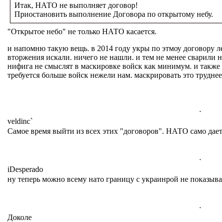
Итак, НАТО не выполняет договор!
Приостановить выполнение Договора по открытому небу.
"Открытое небо" не только НАТО касается.
и напомню такую вещь. в 2014 году укры по этмоу договору л
вторжения искали. ничего не нашли. и тем не менее сварили н
нифига не смыслят в маскировке войск как минимум. и также
требуется больше войск нежели нам. маскрировать это труднее
.
veldinc`
Самое время выйти из всех этих "договоров". НАТО само дает 
.
iDesperado
ну теперь можно всему нато границу с украинрой не показыв
.
Доколе