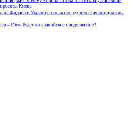
ый бюджет: почему Европа готова платить за устаревшие
 проекты Киева
кана Фидана в Украину: новая посредническая инициатива
ер – Юг»: будет ли аравийское продолжение?