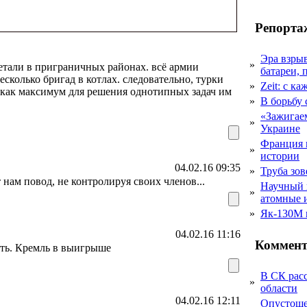
Репорта
Эра взры
»
етали в приграничных районах. всё армии
батареи, 
есколько бригад в котлах. следовательно, турки
»
Zeit: с к
 как максимум для решения однотипных задач им
»
В борьбу
«Зажигаем
»
Украине
Франция 
»
истории
04.02.16 09:35
»
Труба зов
нам повод, не контролируя своих членов...
Научный 
»
атомные 
»
Як-130М г
04.02.16 11:16
Коммент
ать. Кремль в выигрыше
В СК рас
»
области
04.02.16 12:11
Опустоше