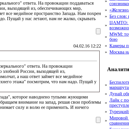
»
еркального" ответа. На провокации поддаваться
союзник
ссии, выходящей из, обеспечивающих мир,
»
«Железно
мет все медийное пространство Запада. Нам похрен
»
Без слов:
адо. Пущай у нас летают, нам не жалко, скрывать
ЦАМТО: уд
»
возможн
MWM: точ
»
бою
»
Камеры п
04.02.16 12:22
»
Москва на
"зеркального" ответа. На провокации
Аналити
о злобной России, выходящей из,
молчат, а наш ответ займет все медийное
рхнего этажа" посмотрим, что нам надо. Пущай у
Беспилот
»
маршрута
»
Дунай об
апада", которое наводнено тупыми жующими
Лайк с по
обращаем внимание на запад, решая свои проблемы
»
преступл
нимает силу и волю ее применить. И ничего
»
Турецкий
Мировой 
»
сравнению