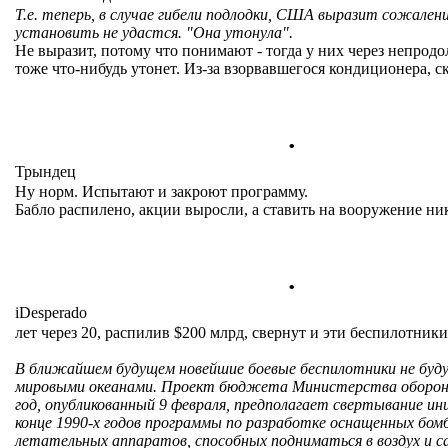
Т.е. теперь, в случае гибели подлодки, США выразит сожален
установить не удастся. "Она утонула".
Не выразит, потому что понимают - тогда у них через непрод
тоже что-нибудь утонет. Из-за взорвавшегося кондиционера, с
.
Трындец
Ну норм. Испытают и закроют программу.
Бабло распилено, акции выросли, а ставить на вооружение ни
.
iDesperado
лет через 20, распилив $200 млрд, свернут и эти беспилотники
В ближайшем будущем новейшие боевые беспилотники не буд
мировыми океанами. Проект бюджета Министерства оборо
год, опубликованный 9 февраля, предполагает свертывание ин
конце 1990-х годов программы по разработке оснащенных бо
летательных аппаратов, способных подниматься в воздух и с