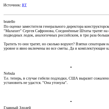
Источник:
RT
bratello
По оценке заместителя генерального директора конструкторс
"Малахит" Сергея Сафронова, Соединённые Штаты тратят на 
подводных лодок, аналогичных российским, в три раза больше
Тратить то они тратят, но сколько воруют? Взятки сенаторам 
уровне и явно включены во все сметы. Да и комплектующие ка
.
Nebula
Т.е. теперь, в случае гибели подлодки, США выразит сожален
установить не удастся. "Она утонула".
.
Главный Злодей