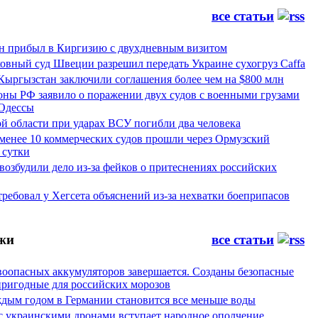
все статьи
 прибыл в Киргизию с двухдневным визитом
овный суд Швеции разрешил передать Украине сухогруз Caffa
Кыргызстан заключили соглашения более чем на $800 млн
ны РФ заявило о поражении двух судов с военными грузами
 Одессы
й области при ударах ВСУ погибли два человека
менее 10 коммерческих судов прошли через Ормузский
 сутки
возбудили дело из-за фейков о притеснениях российских
ребовал у Хегсета объяснений из-за нехватки боеприпасов
жи
все статьи
воопасных аккумуляторов завершается. Созданы безопасные
пригодные для российских морозов
аждым годом в Германии становится все меньше воды
 с украинскими дронами вступает народное ополчение