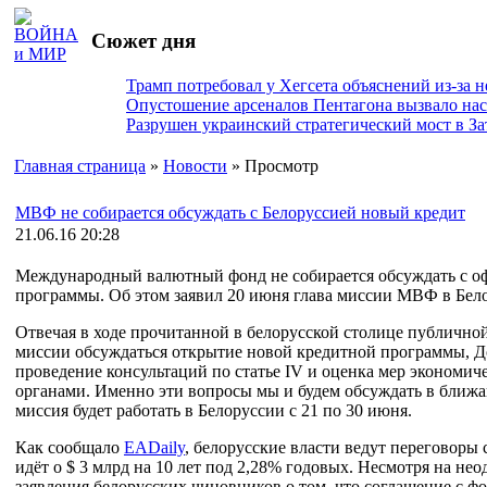
Сюжет дня
Трамп потребовал у Хегсета объяснений из-за 
Опустошение арсеналов Пентагона вызвало на
Разрушен украинский стратегический мост в За
Главная страница
»
Новости
» Просмотр
МВФ не собирается обсуждать с Белоруссией новый кредит
21.06.16 20:28
Международный валютный фонд не собирается обсуждать с 
программы. Об этом заявил 20 июня глава миссии МВФ в Бел
Отвечая в ходе прочитанной в белорусской столице публичной 
миссии обсуждаться открытие новой кредитной программы, Д
проведение консультаций по статье IV и оценка мер эконом
органами. Именно эти вопросы мы и будем обсуждать в ближа
миссия будет работать в Белоруссии с 21 по 30 июня.
Как сообщало
EADaily
, белорусские власти ведут переговоры
идёт о $ 3 млрд на 10 лет под 2,28% годовых. Несмотря на не
заявления белорусских чиновников о том, что соглашение с ф