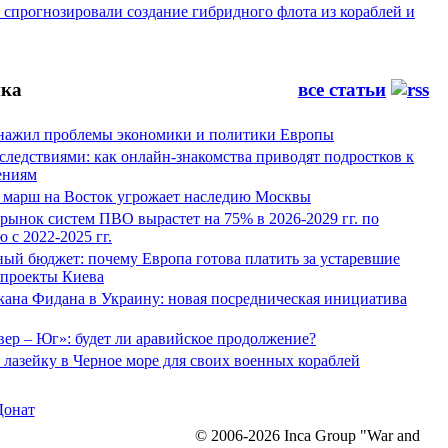
спрогнозировали создание гибридного флота из кораблей и
ка
все статьи
нажил проблемы экономики и политики Европы
следствиями: как онлайн-знакомства приводят подростков к
ениям
 марш на Восток угрожает наследию Москвы
рынок систем ПВО вырастет на 75% в 2026-2029 гг. по
 с 2022-2025 гг.
ый бюджет: почему Европа готова платить за устаревшие
 проекты Киева
кана Фидана в Украину: новая посредническая инициатива
ер – Юг»: будет ли аравийское продолжение?
лазейку в Черное море для своих военных кораблей
Донат
© 2006-2026 Inca Group "War and