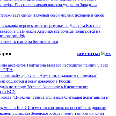
 небо». Российская армия нанесла удары по Западной
переживает самый тяжелый сезон лесных пожаров в своей
ет: каковы перспективы энергетики на Дальнем Востоке
вектор: в Латинской Америке всё больше полагаются на
инновации РФ
отовят к охоте на беспилотники
арии
все статьи
ние арсеналов Пентагона вызвало настоящую панику у всех
ов США
дорожный» дискурс в Армении: с дальним прицелом?
 как общаются и кому доверяют в России
ар по заводу Terminal Autonomy в Киеве снизит
ости ВСУ
ность "Циркона" становится выше благодаря испытаниям в
оумнели: Как ИИ изменил контроль на российских дорогах
конец услышала Зеленского: будет точно так, как он хочет