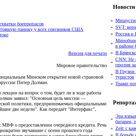
Новости
»
Мишустин
нехватки боеприпасов
»
SVT: верх
стоящую панику у всех союзников США
»
Россия и 
токе
Миноборо
»
в районе
»
В Брянско
Версия для печати
CNN: Не 
»
пролив за
Мировое правительство
В Грузии 
»
официальным Минском открытие новой страновой
туристов
оруссии Питер Долман.
»
Трамп пот
лекции на вопрос о том, будет ли в ходе работы
олман заявил: "Основная цель миссии —
Репорта
ической политики, предпринимаемых официальными
йшие две недели". Как передаёт "Интерфакс",
Эра взры
»
батареи, 
 с МВФ о предоставлении очередного кредита. Речь
»
Zeit: с к
однократно звучавшие с осени прошлого года
»
В борьбу
ондом будет достигнуто в самое ближайшее время,