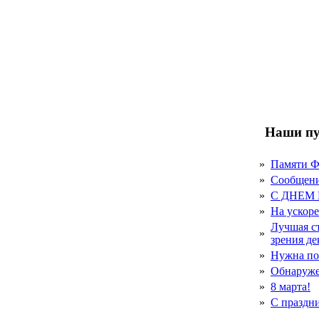
Наши пу
»
Памяти 
»
Сообщен
»
С ДНЕМ
»
На ускор
Лучшая с
»
зрения д
»
Нужна по
»
Обнаруже
»
8 марта!
»
С праздн