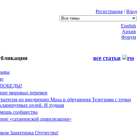
Регистрация
/
Вход
English
Архив
Форум
бликации
все статьи
Фывы
ие
 ПОБЕДЫ!
ение мировых перемен
тратегия по внедрению Маха и обрушения Телеграма с точки
екларируемых целей. И худшая
мощь сообщества
ние «сатанинской цивилизации»
иком Защитника Отечества!