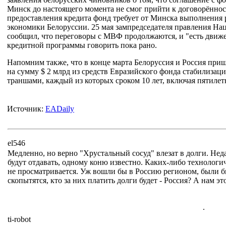
Минск до настоящего момента не смог прийти к договорённос
предоставления кредита фонд требует от Минска выполнения 
экономики Белоруссии. 25 мая зампредседателя правления Н
сообщил, что переговоры с МВФ продолжаются, и "есть движе
кредитной программы говорить пока рано.
Напомним также, что в конце марта Белоруссия и Россия пр
на сумму $ 2 млрд из средств Евразийского фонда стабилизаци
траншами, каждый из которых сроком 10 лет, включая пятиле
Источник:
EADaily
el546
Медленно, но верно "Хрустальный сосуд" влезат в долги. Нед
будут отдавать, одному коню известно. Каких-либо техноло
не просматривается. Уж вошли бы в Россию регионом, были б
скопытятся, кто за них платить долги будет - Россия? А нам э
.
ti-robot