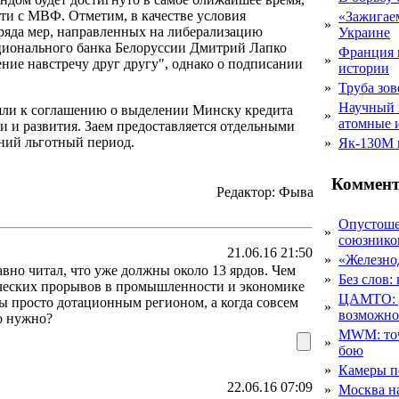
ти с МВФ. Отметим, в качестве условия
«Зажигаем
»
ряда мер, направленных на либерализацию
Украине
ационального банка Белоруссии Дмитрий Лапко
Франция 
»
ние навстречу друг другу", однако о подписании
истории
»
Труба зов
Научный 
ишли к соглашению о выделении Минску кредита
»
атомные 
и и развития. Заем предоставляется отдельными
тний льготный период.
»
Як-130М г
Коммент
Редактор: Фыва
Опустоше
»
союзник
21.06.16 21:50
»
«Железно
авно читал, что уже должны около 13 ярдов. Чем
»
Без слов:
гических прорывов в промышленности и экономике
ЦАМТО: уд
ы просто дотационным регионом, а когда совсем
»
возможн
то нужно?
MWM: точ
»
бою
»
Камеры п
22.06.16 07:09
»
Москва на