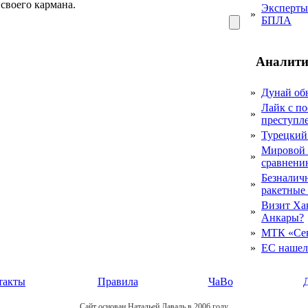
своего кармана.
Эксперты 
»
БПЛА
Аналити
»
Дунай об
Лайк с по
»
преступл
»
Турецкий
Мировой 
»
сравнению
Безналичн
»
ракетные
Визит Ха
»
Анкары?
»
МТК «Сев
»
ЕС нашел 
такты
Правила
ЧаВо
Сайт основан Натальей Лаваль в 2006 году