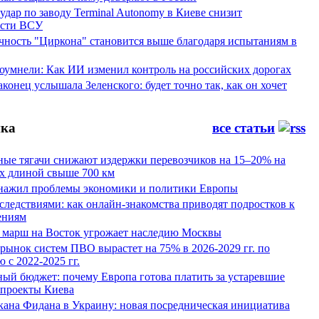
ар по заводу Terminal Autonomy в Киеве снизит
ости ВСУ
ность "Циркона" становится выше благодаря испытаниям в
оумнели: Как ИИ изменил контроль на российских дорогах
конец услышала Зеленского: будет точно так, как он хочет
ка
все статьи
ные тягачи снижают издержки перевозчиков на 15–20% на
х длиной свыше 700 км
нажил проблемы экономики и политики Европы
следствиями: как онлайн-знакомства приводят подростков к
ениям
 марш на Восток угрожает наследию Москвы
рынок систем ПВО вырастет на 75% в 2026-2029 гг. по
 с 2022-2025 гг.
ый бюджет: почему Европа готова платить за устаревшие
 проекты Киева
кана Фидана в Украину: новая посредническая инициатива