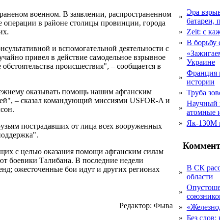
Эра взры
раненом военном. В заявлении, распространенном
»
батареи, 
оде операции в районе столицы провинции, города
их.
»
Zeit: с к
»
В борьбу
нсультативной и вспомогательной деятельности с
«Зажигаем
учайно привел в действие самодельное взрывное
»
Украине
 обстоятельства происшествия", – сообщается в
Франция 
»
истории
режнему оказывать помощь нашим афганским
»
Труба зов
етей", – сказал командующий миссиями USFOR-A и
Научный 
»
сон.
атомные 
»
Як-130М г
рузьям пострадавших от лица всех вооруженных
поддержка".
Коммент
щих с целью оказания помощи афганским силам
ают боевики Талибана. В последние недели
В СК рас
енд; ожесточенные бои идут и других регионах
»
области
Опустоше
»
союзник
Редактор: Фыва
»
«Железно
»
Без слов: