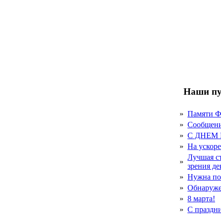
Наши пу
»
Памяти 
»
Сообщен
»
С ДНЕМ
»
На ускор
Лучшая с
»
зрения д
»
Нужна по
»
Обнаруже
»
8 марта!
»
С праздн