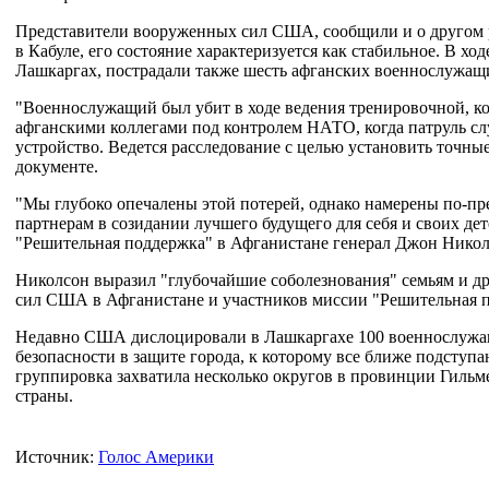
Представители вооруженных сил США, сообщили и о другом 
в Кабуле, его состояние характеризуется как стабильное. В х
Лашкаргах, пострадали также шесть афганских военнослужащ
"Военнослужащий был убит в ходе ведения тренировочной, ко
афганскими коллегами под контролем НАТО, когда патруль сл
устройство. Ведется расследование с целью установить точные
документе.
"Мы глубоко опечалены этой потерей, однако намерены по-п
партнерам в созидании лучшего будущего для себя и своих д
"Решительная поддержка" в Афганистане генерал Джон Никол
Николсон выразил "глубочайшие соболезнования" семьям и д
сил США в Афганистане и участников миссии "Решительная 
Недавно США дислоцировали в Лашкаргахе 100 военнослужа
безопасности в защите города, к которому все ближе подступ
группировка захватила несколько округов в провинции Гильм
страны.
Источник:
Голос Америки