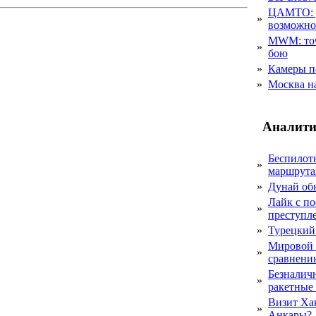
ЦАМТО: уд
»
возможн
MWM: точ
»
бою
»
Камеры п
»
Москва на
Аналити
Беспилот
»
маршрута
»
Дунай об
Лайк с по
»
преступл
»
Турецкий
Мировой 
»
сравнению
Безналичн
»
ракетные
Визит Ха
»
Анкары?