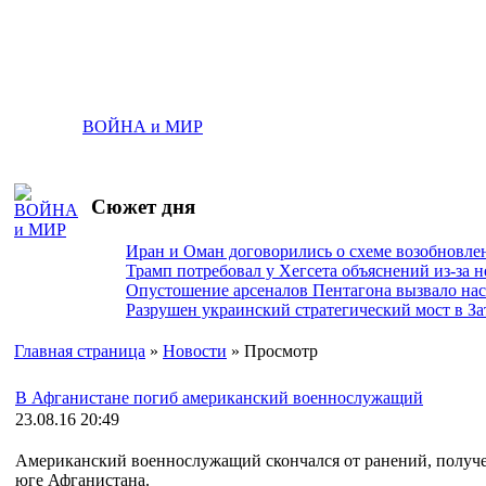
ВОЙНА и МИР
Сюжет дня
Иран и Оман договорились о схеме возобновле
Трамп потребовал у Хегсета объяснений из-за 
Опустошение арсеналов Пентагона вызвало на
Разрушен украинский стратегический мост в За
Главная страница
»
Новости
» Просмотр
В Афганистане погиб американский военнослужащий
23.08.16 20:49
Американский военнослужащий скончался от ранений, получе
юге Афганистана.