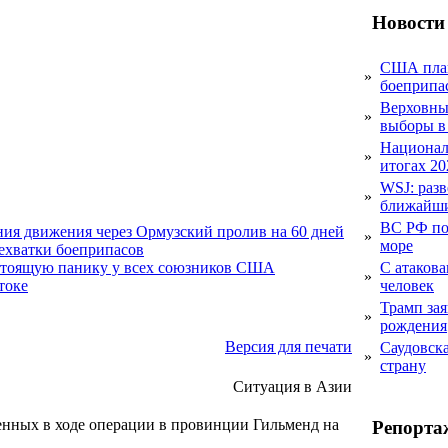
Новости
США план
»
боеприпа
Верховный
»
выборы в
Национал
»
итогах 20
WSJ: раз
»
ближайши
ВС РФ пор
ния движения через Ормузский пролив на 60 дней
»
море
нехватки боеприпасов
С атакова
стоящую панику у всех союзников США
»
человек
токе
Трамп за
»
рождения
Версия для печати
Саудовска
»
страну
Ситуация в Азии
нных в ходе операции в провинции Гильменд на
Репорта