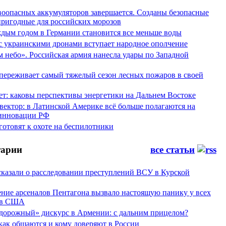
воопасных аккумуляторов завершается. Созданы безопасные
пригодные для российских морозов
аждым годом в Германии становится все меньше воды
 с украинскими дронами вступает народное ополчение
 небо». Российская армия нанесла удары по Западной
переживает самый тяжелый сезон лесных пожаров в своей
ет: каковы перспективы энергетики на Дальнем Востоке
вектор: в Латинской Америке всё больше полагаются на
инновации РФ
отовят к охоте на беспилотники
арии
все статьи
сказали о расследовании преступлений ВСУ в Курской
ние арсеналов Пентагона вызвало настоящую панику у всех
ов США
дорожный» дискурс в Армении: с дальним прицелом?
 как общаются и кому доверяют в России