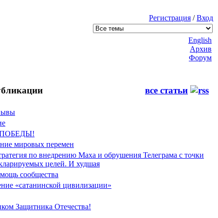
Регистрация
/
Вход
English
Архив
Форум
бликации
все статьи
Фывы
ие
 ПОБЕДЫ!
ение мировых перемен
тратегия по внедрению Маха и обрушения Телеграма с точки
екларируемых целей. И худшая
мощь сообщества
ние «сатанинской цивилизации»
иком Защитника Отечества!