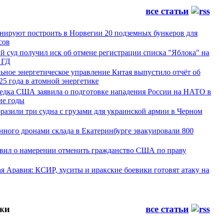
все статьи
ируют построить в Норвегии 20 подземных бункеров для
сов
 суд получил иск об отмене регистрации списка "Яблока" на
 ГД
ьное энергетическое управление Китая выпустило отчёт об
25 года в атомной энергетике
ведка США заявила о подготовке нападения России на НАТО в
е годы
азили три судна с грузами для украинской армии в Черном
нного дронами склада в Екатеринбурге эвакуировали 800
явил о намерении отменить гражданство США по праву
я Аравия: КСИР, хуситы и иракские боевики готовят атаку на
жи
все статьи