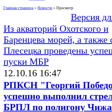
Главная страница
»
Новости
» Просмотр
Версия дл
Из акваторий Охотского и
Баренцева морей, а также 
Плесецка проведены усп
пуски МБР
12.10.16 16:47
РПКСН "Георгий Победо
успешно выполнил стре
БРПЛ по полигону Чижа