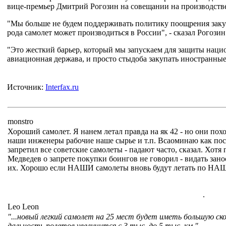
вице-премьер Дмитрий Рогозин на совещании на производств
"Мы больше не будем поддерживать политику поощрения закуп
рода самолет может производиться в России", - сказал Рогозин
"Это жесткий барьер, который мы запускаем для защиты нацио
авиационная держава, и просто стыдоба закупать иностранные
Источник:
Interfax.ru
monstro
Хороший самолет. Я нанем летал правда на як 42 - но они п
наши инженеры рабочие наше сырье и т.п. Всаоминаю как по
запретил все советские самолеты - падают часто, сказал. Хотя
Медведев о запрете покупки боингов не говорил - видать зан
их. Хорошо если НАШИ самолеты вновь будут летать по НАШ
.
Leo Leon
"...новый легкий самолет на 25 мест будет иметь большую ско
дальность полетов увеличится с 3 тыс. до 5 тыс. км."