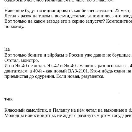
Наверное будут позицианировать как бизнес-самолет. 25 мест, 
Летал я разок на таком в восьмидесятые, запомнилось что вход
Вот только на каком заводе его в серию запустят? Композитно
по-моему.
.
laa
Вот только боинги и эйрбасы в России уже давно не бэушные.
Отстал, монстро.
И на Як-40 не летал. Як-42 и Як-40 - машины разного класса.
двигателем, а 40-й - как новый ВАЗ-2101. Кто-нибудь ездил на
приемистая до одурения. Если новая, разумеется.
.
т-кк
Классный самолётик, в Палангу на нём летал на выходные в б
Молодцы новосибиртцы, не ждут с разинутым ртом государев
.