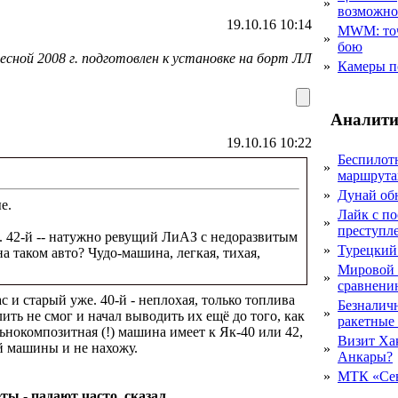
»
возможн
19.10.16 10:14
MWM: точ
»
бою
весной 2008 г. подготовлен к установке на борт ЛЛ
»
Камеры п
Аналити
19.10.16 10:22
Беспилот
»
маршрута
»
Дунай об
е.
Лайк с по
»
преступл
а. 42-й -- натужно ревущий ЛиАЗ с недоразвитым
»
Турецкий
на таком авто? Чудо-машина, легкая, тихая,
Мировой 
»
сравнению
с и старый уже. 40-й - неплохая, только топлива
Безналичн
»
ить не смог и начал выводить их ещё до того, как
ракетные
льнокомпозитная (!) машина имеет к Як-40 или 42,
Визит Ха
й машины и не нахожу.
»
Анкары?
»
МТК «Сев
ты - падают часто, сказал