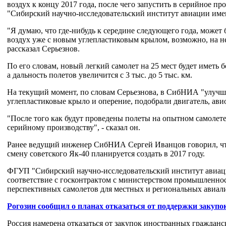
воздух к концу 2017 года, после чего запустить в серийное 
"Сибирский научно-исследовательский институт авиации им
"Я думаю, что где-нибудь к середине следующего года, может б
воздух уже с новым углепластиковым крылом, возможно, на не
рассказал Серьезнов.
По его словам, новый легкий самолет на 25 мест будет иметь 
а дальность полетов увеличится с 3 тыс. до 5 тыс. км.
На текущий момент, по словам Серьезнова, в СибНИА "улучш
углепластиковые крыло и оперение, подобрали двигатель, ави
"После того как будут проведены полеты на опытном самолете
серийному производству", - сказал он.
Ранее ведущий инженер СибНИА Сергей Иванцов говорил, чт
смену советского Як-40 планируется создать в 2017 году.
ФГУП "Сибирский научно-исследовательский институт авиа
соответствие с госконтрактом с министерством промышленнос
перспективных самолетов для местных и региональных авиал
Рогозин сообщил о планах отказаться от поддержки закуп
Россия намерена отказаться от закупок иностранных гражданс