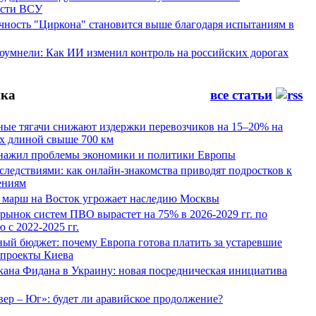
ости ВСУ
ность "Циркона" становится выше благодаря испытаниям в
оумнели: Как ИИ изменил контроль на российских дорогах
ка
все статьи
ные тягачи снижают издержки перевозчиков на 15–20% на
х длиной свыше 700 км
нажил проблемы экономики и политики Европы
следствиями: как онлайн-знакомства приводят подростков к
ениям
 марш на Восток угрожает наследию Москвы
рынок систем ПВО вырастет на 75% в 2026-2029 гг. по
 с 2022-2025 гг.
ый бюджет: почему Европа готова платить за устаревшие
 проекты Киева
кана Фидана в Украину: новая посредническая инициатива
ер – Юг»: будет ли аравийское продолжение?