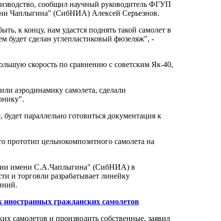
производство, сообщил научный руководитель ФГУП
ени Чаплыгина" (СибНИА) Алексей Серьезнов.
ыть, к концу, нам удастся поднять такой самолет в
м будет сделан углепластиковый фюзеляж", -
большую скорость по сравнению с советским Як-40,
или аэродинамику самолета, сделали
онику".
, будет параллельно готовиться документация к
о прототип цельнокомпозитного самолета на
ции имени С.А.Чаплыгина" (СибНИА) в
ти и торговли разрабатывает линейку
иний.
ок иностранных гражданских самолетов
ких самолетов и производить собственные, заявил