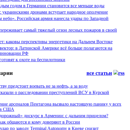
аждым годом в Германии становится все меньше воды
 с украинскими дронами вступает народное ополчение
 небо». Российская армия нанесла удары по Западной
переживает самый тяжелый сезон лесных пожаров в своей
ет: каковы перспективы энергетики на Дальнем Востоке
вектор: в Латинской Америке всё больше полагаются на
инновации РФ
отовят к охоте на беспилотники
арии
все статьи
тву предстоит воевать не за нефть, а за воду
сказали о расследовании преступлений ВСУ в Курской
ние арсеналов Пентагона вызвало настоящую панику у всех
ов США
дорожный» дискурс в Армении: с дальним прицелом?
 как общаются и кому доверяют в России
ар по заводу Terminal Autonomy в Киеве снизит