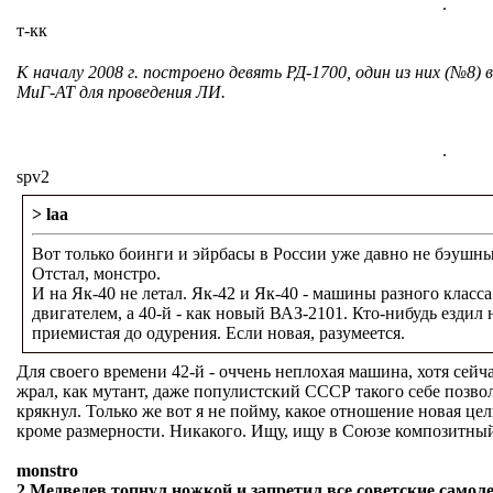
.
т-кк
К началу 2008 г. построено девять РД-1700, один из них (№8) 
МиГ-АТ для проведения ЛИ.
.
spv2
> laa
Вот только боинги и эйрбасы в России уже давно не бэушны
Отстал, монстро.
И на Як-40 не летал. Як-42 и Як-40 - машины разного класс
двигателем, а 40-й - как новый ВАЗ-2101. Кто-нибудь ездил 
приемистая до одурения. Если новая, разумеется.
Для своего времени 42-й - оччень неплохая машина, хотя сейча
жрал, как мутант, даже популистский СССР такого себе позвол
крякнул. Только же вот я не пойму, какое отношение новая це
кроме размерности. Никакого. Ищу, ищу в Союзе композитны
monstro
2 Медведев топнул ножкой и запретил все советские самоле