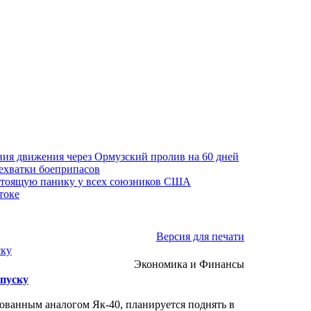
ния движения через Ормузский пролив на 60 дней
нехватки боеприпасов
стоящую панику у всех союзников США
токе
Версия для печати
ску
Экономика и Финансы
ыпуску
ванным аналогом Як-40, планируется поднять в