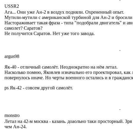
USSR2
Ага... Они уже Ан-2 в воздух подняли. Охрененный опыт.
Мутили-мутили с американской турбиной для Ан-2 и бросили н
Настораживает такая фраза - типа "подобрали двигатель" и ав
самолет? Саратов?
Не получится Саратов. Нет уже того завода.
.
argus98
Як-40 - отличный самолёт. Неоднократно на нём летал.
Насколько помню, Яковлев изначально его проектировал, как
повернулось иначе. Но черты военного остались и в гражданс
ps Як-42 - совсем другой самолёт.
.
monstro
Летал на 42-м москва - казань. доаольно таки просторный. Зря
чем Ан-24.