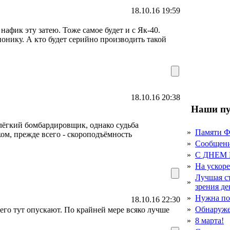
18.10.16 19:59
афик эту затею. Тоже самое будет и с Як-40.
ионику. А кто будет серийно производить такой
18.10.16 20:38
Наши пу
 лёгкий бомбардировщик, однако судьба
»
Памяти 
ком, прежде всего - скороподъёмность
»
Сообщен
»
С ДНЕМ
»
На ускор
Лучшая с
»
зрения д
»
Нужна по
18.10.16 22:30
»
Обнаруже
 его тут опускают. По крайней мере всяко лучше
»
8 марта!