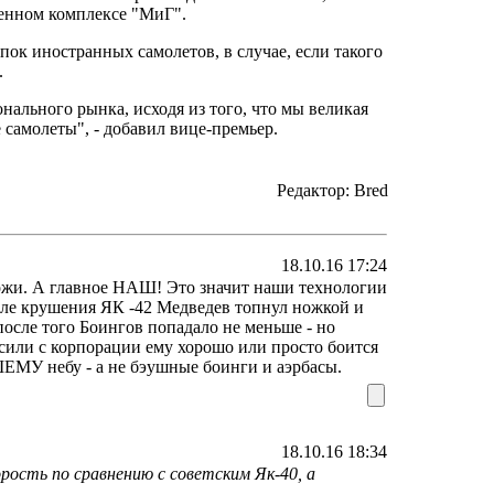
енном комплексе "МиГ".
ок иностранных самолетов, в случае, если такого
.
нального рынка, исходя из того, что мы великая
 самолеты", - добавил вице-премьер.
Редактор: Bred
18.10.16 17:24
охожи. А главное НАШ! Это значит наши технологии
сле крушения ЯК -42 Медведев топнул ножкой и
 после того Боингов попадало не меньше - но
осили с корпорации ему хорошо или просто боится
ЕМУ небу - а не бэушные боинги и аэрбасы.
18.10.16 18:34
рость по сравнению с советским Як-40, а