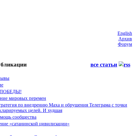
English
Архив
Форум
бликации
все статьи
Фывы
ие
 ПОБЕДЫ!
ение мировых перемен
тратегия по внедрению Маха и обрушения Телеграма с точки
екларируемых целей. И худшая
мощь сообщества
ние «сатанинской цивилизации»