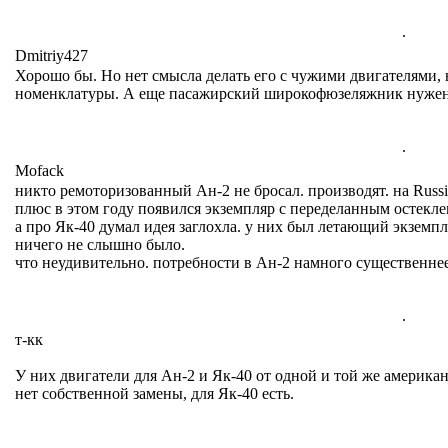
.
Dmitriy427
Хорошо бы. Но нет смысла делать его с чужими двигателями,
номенклатуры. А еще пасажирский широкофюзеляжник нужен 
.
Mofack
никто ремоторизованный Ан-2 не бросал. производят. на Russi
плюс в этом году появился экземпляр с переделанным остек
а про Як-40 думал идея заглохла. у них был летающий экземп
ничего не слышно было.
что неудивительно. потребности в Ан-2 намного существенне
.
т-кк
У них двигатели для Ан-2 и Як-40 от одной и той же американ
нет собственной замены, для Як-40 есть.
.