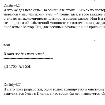
Dmitriy427
И что же для него есть? На оригинале стоит 3 АИ-25 по полт
аналогов у нас уфимский Р-95, - 4 тонны тяга, в трое тяжелее
стандартам экономичности-шумности сомнительное. Или Вы п
же вопросам об избыточной мощности и соответствии гражда
проблемы с Мотор Сич, для военных возможно и не критичны
.
т-кк
И что же для него есть?
------------------------------------------
РД-1700, АЛ-55И
.
Dmitriy427
Ну, это пока разработки, один только планируется к опытному
выпускаться будет в Индии, у нас вроди бы не планируется. О