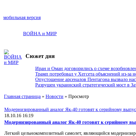
мобильная версия
ВОЙНА и МИР
Сюжет дня
Иран и Оман договорились о схеме возобновле
Трамп потребовал у Хегсета объяснений из-за 
Опустошение арсеналов Пентагона вызвало на
Разрушен украинский стратегический мост в За
Главная страница
»
Новости
» Просмотр
Модернизированный аналог Як-40 готовят к серийному выпу
18.10.16 16:19
Модернизированный аналог Як-40 готовят к серийному в
Легкий цельнокомпозитный самолет, являющийся модернизиро