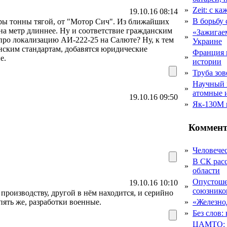
»
Zeit: с к
19.10.16 08:14
»
В борьбу
оры тонны тягой, от "Мотор Сич". Из ближайших
, на метр длиннее. Ну и соответствие гражданским
«Зажигаем
»
ро локализацию АИ-222-25 на Салюте? Ну, к тем
Украине
нским стандартам, добавятся юридические
Франция 
»
е.
истории
»
Труба зов
Научный 
»
атомные 
19.10.16 09:50
»
Як-130М г
Коммент
»
Человечес
В СК рас
»
области
Опустоше
19.10.16 10:10
»
союзник
 производству, другой в нём находится, и серийно
пять же, разработки военные.
»
«Железно
»
Без слов:
ЦАМТО: уд