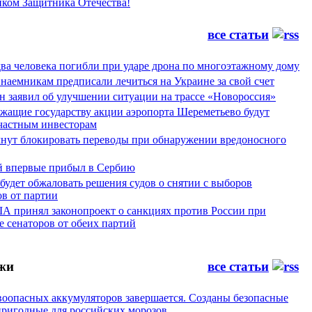
иком Защитника Отечества!
все статьи
ва человека погибли при ударе дрона по многоэтажному дому
наемникам предписали лечиться на Украине за свой счет
н заявил об улучшении ситуации на трассе «Новороссия»
жащие государству акции аэропорта Шереметьево будут
частным инвесторам
чнут блокировать переводы при обнаружении вредоносного
й впервые прибыл в Сербию
будет обжаловать решения судов о снятии с выборов
в от партии
А принял законопроект о санкциях против России при
 сенаторов от обеих партий
жи
все статьи
воопасных аккумуляторов завершается. Созданы безопасные
пригодные для российских морозов