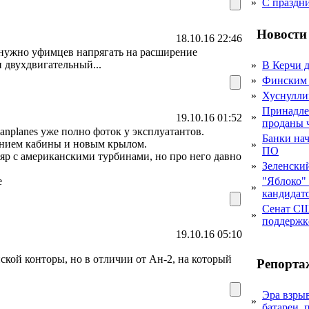
»
С праздн
Новости
18.10.16 22:46
 нужно уфимцев напрягать на расширение
двухдвигательный...
»
В Керчи д
»
Финским 
»
Хуснулли
Принадле
»
19.10.16 01:52
проданы 
anplanes уже полно фоток у эксплуатантов.
Банки на
лением кабины и новым крылом.
»
ПО
ляр с американскими турбинами, но про него давно
»
Зеленски
е
"Яблоко" 
»
кандидато
Сенат СШ
»
поддержке
19.10.16 05:10
ской конторы, но в отличии от Ан-2, на который
Репорта
Эра взры
»
батареи, 