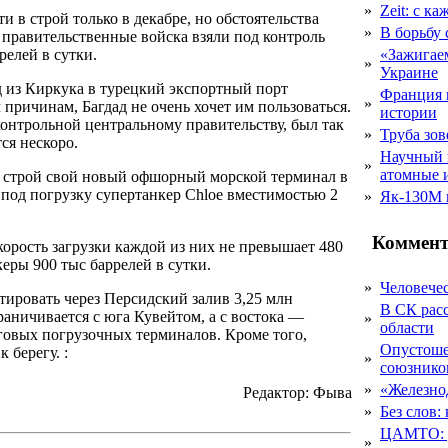
»
Zeit: с к
 в строй только в декабре, но обстоятельства
»
В борьбу
к правительственные войска взяли под контроль
релей в сутки.
«Зажигаем
»
Украине
 из Киркука в турецкий экспортный порт
Франция 
»
ричинам, Багдад не очень хочет им пользоваться.
истории
онтрольной центральному правительству, был так
»
Труба зов
ся нескоро.
Научный 
»
атомные 
 в строй свой новый офшорный морской терминал в
 под погрузку супертанкер Chloe вместимостью 2
»
Як-130М г
Коммент
корость загрузки каждой из них не превышает 480
керы 900 тыс баррелей в сутки.
»
Человечес
тировать через Персидский залив 3,25 млн
В СК рас
граничивается с юга Кувейтом, а с востока —
»
области
еговых погрузочных терминалов. Кроме того,
Опустоше
 берегу. :
»
союзник
»
«Железно
Редактор: Фыва
»
Без слов:
ЦАМТО: уд
»