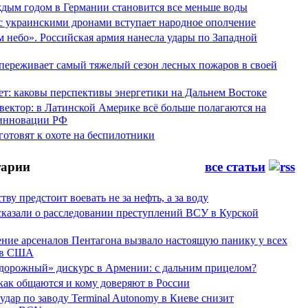
аждым годом в Германии становится все меньше воды
 с украинскими дронами вступает народное ополчение
 небо». Российская армия нанесла удары по Западной
переживает самый тяжелый сезон лесных пожаров в своей
ет: каковы перспективы энергетики на Дальнем Востоке
вектор: в Латинской Америке всё больше полагаются на
инновации РФ
отовят к охоте на беспилотники
арии
все статьи
тву предстоит воевать не за нефть, а за воду
сказали о расследовании преступлений ВСУ в Курской
ние арсеналов Пентагона вызвало настоящую панику у всех
ов США
дорожный» дискурс в Армении: с дальним прицелом?
 как общаются и кому доверяют в России
ар по заводу Terminal Autonomy в Киеве снизит