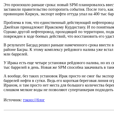
Это произошло раньше срока: новый SPM планировалось ввести
заставили правительство поторопить события. После того, ка
провинцию Киркук, экспорт нефти оттуда упал на 400 тыс бар
Проблема в том, что единственный действующий нефтепровод
Джейхан принадлежит Иракскому Курдистану. И по понятным п
Однако другой нефтепровод, проходящий по территории, подк
поврежден в ходе боевых действий, что восстановить его удаст
В результате Багдад решил раньше намеченного срока ввести
районе Басры. К этому комплексу рейдового налива уже встал
млн баррелей.
У Ирака есть еще четыре установки рейдового налива, но их с
тыс баррелей в день. Новая же SPM способна закачивать в тан
А вообще, без таких установок Ирак просто не смог бы экспор
баррелей нефти в сутки. Ведь его короткая береговая линия о
Ираном, и там просто нет места для большого количества бер
слишком мелкие воды не позволяют супертанкерам подходить к
Источник:
тэкно:///блог