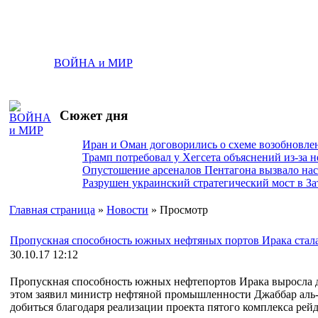
ВОЙНА и МИР
Сюжет дня
Иран и Оман договорились о схеме возобновле
Трамп потребовал у Хегсета объяснений из-за 
Опустошение арсеналов Пентагона вызвало на
Разрушен украинский стратегический мост в За
Главная страница
»
Новости
» Просмотр
Пропускная способность южных нефтяных портов Ирака стал
30.10.17 12:12
Пропускная способность южных нефтепортов Ирака выросла до
этом заявил министр нефтяной промышленности Джаббар аль-Л
добиться благодаря реализации проекта пятого комплекса рейдо