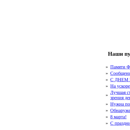
Наши пу
»
Памяти 
»
Сообщен
»
С ДНЕМ
»
На ускор
Лучшая с
»
зрения д
»
Нужна по
»
Обнаруже
»
8 марта!
»
С праздн