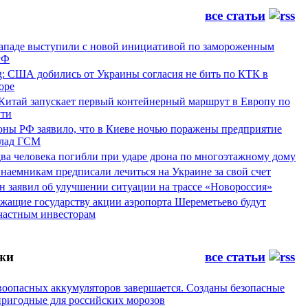
все статьи
Западе выступили с новой инициативой по замороженным
РФ
g: США добились от Украины согласия не бить по КТК в
оре
 Китай запускает первый контейнерный маршрут в Европу по
ти
ны РФ заявило, что в Киеве ночью поражены предприятие
лад ГСМ
ва человека погибли при ударе дрона по многоэтажному дому
наемникам предписали лечиться на Украине за свой счет
н заявил об улучшении ситуации на трассе «Новороссия»
жащие государству акции аэропорта Шереметьево будут
частным инвесторам
жи
все статьи
воопасных аккумуляторов завершается. Созданы безопасные
пригодные для российских морозов