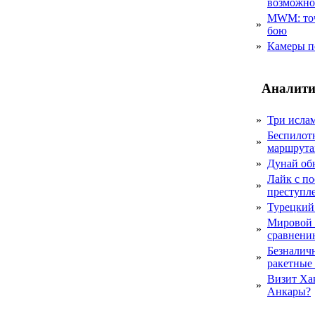
возможн
MWM: точ
»
бою
»
Камеры п
Аналити
»
Три исла
Беспилот
»
маршрута
»
Дунай об
Лайк с по
»
преступл
»
Турецкий
Мировой 
»
сравнению
Безналичн
»
ракетные
Визит Ха
»
Анкары?