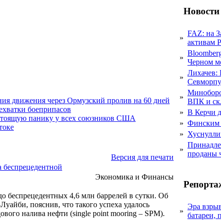
Новости
FAZ: на 
»
активам 
Bloomber
»
Черном м
Лихачев:
»
Севморпу
Миноборо
»
ния движения через Ормузский пролив на 60 дней
ВПК и ск
нехватки боеприпасов
»
В Керчи д
стоящую панику у всех союзников США
»
Финским 
токе
»
Хуснулли
Принадле
»
проданы 
Версия для печати
а беспрецедентной
Экономика и Финансы
Репорта
 беспрецедентных 4,6 млн баррелей в сутки. Об
уайби, пояснив, что такого успеха удалось
Эра взры
»
вого налива нефти (single point mooring – SPM).
батареи, 