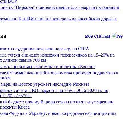
ости ВСУ
ность "Циркона" становится выше благодаря испытаниям в
оумнели: Как ИИ изменил контроль на российских дорогах
ка
все статьи
мских государства потеряли надежду на США
ные тягачи снижают издержки перевозчиков на 15–20% на
х длиной свыше 700 км
нажил проблемы экономики и политики Европы
следствиями: как онлайн-знакомства приводят подростков к
ениям
 марш на Восток угрожает наследию Москвы
рынок систем ПВО вырастет на 75% в 2026-2029 гг. по
 с 2022-2025 гг.
ый бюджет: почему Европа готова платить за устаревшие
 проекты Киева
кана Фидана в Украину: новая посредническая инициатива