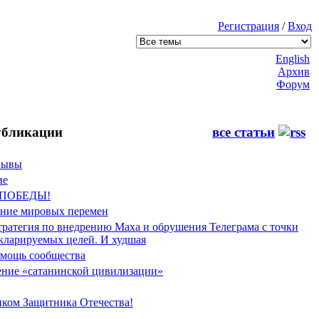
Регистрация
/
Вход
English
Архив
Форум
бликации
все статьи
Фывы
ие
 ПОБЕДЫ!
ение мировых перемен
тратегия по внедрению Маха и обрушения Телеграма с точки
екларируемых целей. И худшая
мощь сообщества
ние «сатанинской цивилизации»
иком Защитника Отечества!